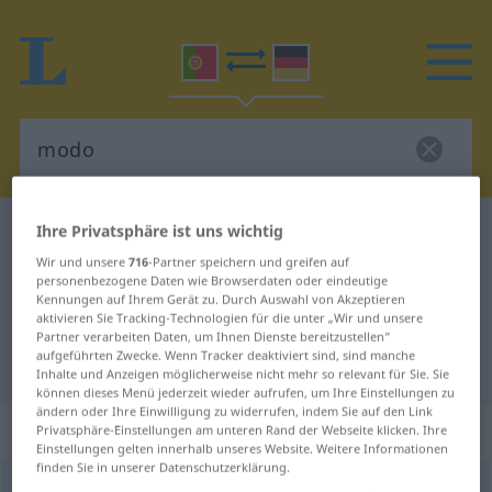
Ihre Privatsphäre ist uns wichtig
Portugiesisch-Deutsch Wörterbuch
modo
Portugiesisch-Deutsch
Wir und unsere
716
-Partner speichern und greifen auf
personenbezogene Daten wie Browserdaten oder eindeutige
Übersetzung für "modo"
Kennungen auf Ihrem Gerät zu. Durch Auswahl von Akzeptieren
aktivieren Sie Tracking-Technologien für die unter „Wir und unsere
Partner verarbeiten Daten, um Ihnen Dienste bereitzustellen“
aufgeführten Zwecke. Wenn Tracker deaktiviert sind, sind manche
"modo" Deutsch Übersetzung
Inhalte und Anzeigen möglicherweise nicht mehr so relevant für Sie. Sie
können dieses Menü jederzeit wieder aufrufen, um Ihre Einstellungen zu
ändern oder Ihre Einwilligung zu widerrufen, indem Sie auf den Link
„modo“
: masculino
Privatsphäre-Einstellungen am unteren Rand der Webseite klicken. Ihre
Einstellungen gelten innerhalb unseres Website. Weitere Informationen
finden Sie in unserer Datenschutzerklärung.
modo
[ˈmɔdu]
m