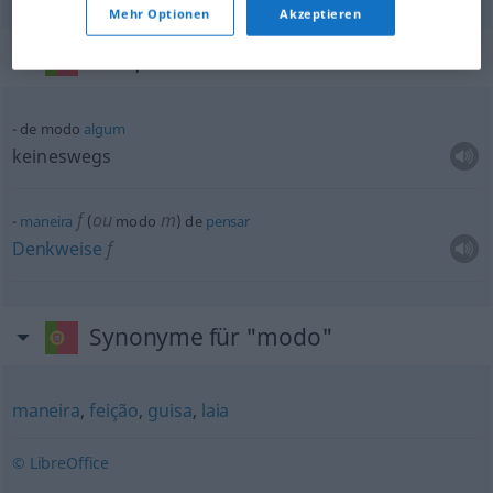
Mehr Optionen
Akzeptieren
Beispielsätze für "modo"
de modo
algum
keineswegs
f
ou
m
maneira
(
modo
) de
pensar
Denkweise
f
Synonyme für "modo"
maneira
,
feição
,
guisa
,
laia
© LibreOffice