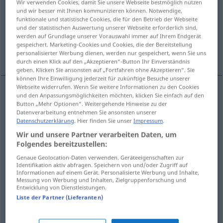
Wir verwenden Cookies, damit Sie unsere Webseite bestmöglich nutzen
und wir besser mit Ihnen kommunizieren können. Notwendige,
Übersicht aller Übersetzungen
funktionale und statistische Cookies, die für den Betrieb der Webseite
und der statistischen Auswertung unserer Webseite erforderlich sind,
(Für mehr Details die Übersetzung anklicken/antippen)
werden auf Grundlage unserer Vorauswahl immer auf Ihrem Endgerät
gespeichert. Marketing-Cookies und Cookies, die der Bereitstellung
Art, Verfahren, Modus, Tonart, Weise
personalisierter Werbung dienen, werden nur gespeichert, wenn Sie uns
durch einen Klick auf den „Akzeptieren“-Button Ihr Einverständnis
geben. Klicken Sie ansonsten auf „Fortfahren ohne Akzeptieren“. Sie
können Ihre Einwilligung jederzeit für zukünftige Besuche unserer
Webseite widerrufen. Wenn Sie weitere Informationen zu den Cookies
und den Anpassungsmöglichkeiten möchten, klicken Sie einfach auf den
Art
f
modo
Button „Mehr Optionen“. Weitergehende Hinweise zu der
Datenverarbeitung entnehmen Sie ansonsten unserer
Datenschutzerklärung
. Hier finden Sie unser
Impressum
.
Weise
f
modo
Wir und unsere Partner verarbeiten Daten, um
Folgendes bereitzustellen:
Verfahren
n
modo
(≈ processo)
Genaue Geolocation-Daten verwenden. Geräteeigenschaften zur
Identifikation aktiv abfragen. Speichern von und/oder Zugriff auf
Informationen auf einem Gerät. Personalisierte Werbung und Inhalte,
Modus
m
modo
LING
Messung von Werbung und Inhalten, Zielgruppenforschung und
Entwicklung von Dienstleistungen.
Tonart
f
modo
Liste der Partner (Lieferanten)
MÚS