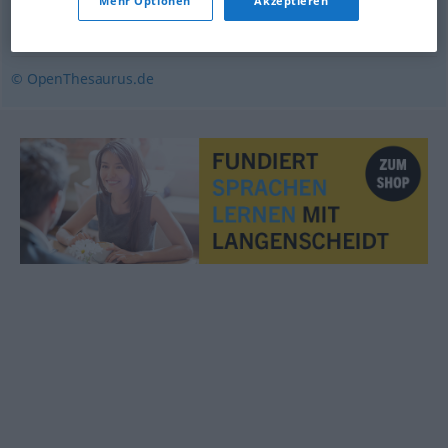
Mehr Optionen
Akzeptieren
Lebensweise
,
Lebensstil
© OpenThesaurus.de