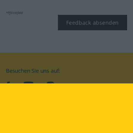
*Pflichtfeld
Feedback absenden
Besuchen Sie uns auf:
facebook
YouTube
Instagram
Langenscheidt