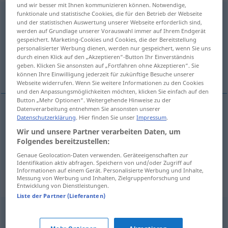
und wir besser mit Ihnen kommunizieren können. Notwendige,
funktionale und statistische Cookies, die für den Betrieb der Webseite
Lebensart
f
und der statistischen Auswertung unserer Webseite erforderlich sind,
werden auf Grundlage unserer Vorauswahl immer auf Ihrem Endgerät
Übersicht aller Übersetzungen
gespeichert. Marketing-Cookies und Cookies, die der Bereitstellung
(Für mehr Details die Übersetzung anklicken/antippen)
personalisierter Werbung dienen, werden nur gespeichert, wenn Sie uns
durch einen Klick auf den „Akzeptieren“-Button Ihr Einverständnis
geben. Klicken Sie ansonsten auf „Fortfahren ohne Akzeptieren“. Sie
modo de vida, maneiras
können Ihre Einwilligung jederzeit für zukünftige Besuche unserer
Webseite widerrufen. Wenn Sie weitere Informationen zu den Cookies
und den Anpassungsmöglichkeiten möchten, klicken Sie einfach auf den
Button „Mehr Optionen“. Weitergehende Hinweise zu der
Datenverarbeitung entnehmen Sie ansonsten unserer
Datenschutzerklärung
. Hier finden Sie unser
Impressum
.
modo
m
de
vida
Lebensart
Wir und unsere Partner verarbeiten Daten, um
Folgendes bereitzustellen:
maneiras
fpl
Lebensart
(≈ Umgangsformen)
Genaue Geolocation-Daten verwenden. Geräteeigenschaften zur
Identifikation aktiv abfragen. Speichern von und/oder Zugriff auf
Informationen auf einem Gerät. Personalisierte Werbung und Inhalte,
Messung von Werbung und Inhalten, Zielgruppenforschung und
Synonyme für "Lebensart"
Entwicklung von Dienstleistungen.
Liste der Partner (Lieferanten)
Zeitgeist
,
Denkweise
,
Denkart