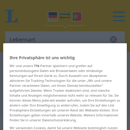
Ihre Privatsphäre ist uns wichtig
Deutsch-Portugiesisch Wörterbuch
Lebensart
Wir und unsere
716
-Partner speichern und greifen auf
Deutsch-Portugiesisch
personenbezogene Daten wie Browserdaten oder eindeutige
Kennungen auf Ihrem Gerät zu. Durch Auswahl von Akzeptieren
Übersetzung für "Lebensart"
aktivieren Sie Tracking-Technologien für die unter „Wir und unsere
Partner verarbeiten Daten, um Ihnen Dienste bereitzustellen“
aufgeführten Zwecke. Wenn Tracker deaktiviert sind, sind manche
Inhalte und Anzeigen möglicherweise nicht mehr so relevant für Sie. Sie
"Lebensart" Portugiesisch
können dieses Menü jederzeit wieder aufrufen, um Ihre Einstellungen zu
Übersetzung
ändern oder Ihre Einwilligung zu widerrufen, indem Sie auf den Link
Privatsphäre-Einstellungen am unteren Rand der Webseite klicken. Ihre
Einstellungen gelten innerhalb unseres Website. Weitere Informationen
finden Sie in unserer Datenschutzerklärung.
„Lebensart“
: Femininum
Wir verwenden Cookies, damit Sie unsere Webseite bestmöglich nutzen