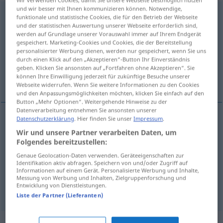
und wir besser mit Ihnen kommunizieren können. Notwendige,
unübersichtlich
funktionale und statistische Cookies, die für den Betrieb der Webseite
und der statistischen Auswertung unserer Webseite erforderlich sind,
Übersicht aller Übersetzungen
werden auf Grundlage unserer Vorauswahl immer auf Ihrem Endgerät
gespeichert. Marketing-Cookies und Cookies, die der Bereitstellung
(Für mehr Details die Übersetzung anklicken/antippen)
personalisierter Werbung dienen, werden nur gespeichert, wenn Sie uns
durch einen Klick auf den „Akzeptieren“-Button Ihr Einverständnis
zakryty, o ograniczonej widoczności, zawiły,
geben. Klicken Sie ansonsten auf „Fortfahren ohne Akzeptieren“. Sie
können Ihre Einwilligung jederzeit für zukünftige Besuche unserer
niejasny
Webseite widerrufen. Wenn Sie weitere Informationen zu den Cookies
und den Anpassungsmöglichkeiten möchten, klicken Sie einfach auf den
Button „Mehr Optionen“. Weitergehende Hinweise zu der
Datenverarbeitung entnehmen Sie ansonsten unserer
Datenschutzerklärung
. Hier finden Sie unser
Impressum
.
zakryty,
o
ograniczonej widoczności
Wir und unsere Partner verarbeiten Daten, um
Folgendes bereitzustellen:
unübersichtlich
Gelände
Genaue Geolocation-Daten verwenden. Geräteeigenschaften zur
Identifikation aktiv abfragen. Speichern von und/oder Zugriff auf
zawiły
(-le),
niejasny
(-no)
unübersichtlich
Informationen auf einem Gerät. Personalisierte Werbung und Inhalte,
Messung von Werbung und Inhalten, Zielgruppenforschung und
Entwicklung von Dienstleistungen.
verworren
Liste der Partner (Lieferanten)