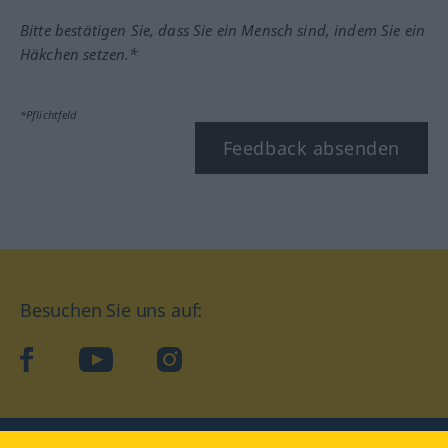
Bitte bestätigen Sie, dass Sie ein Mensch sind, indem Sie ein
Häkchen setzen.*
*Pflichtfeld
Feedback absenden
Besuchen Sie uns auf:
facebook
YouTube
Instagram