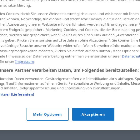
enschutzerklärung.
en Cookies, damit Sie unsere Webseite bestmöglich nutzen und wir besser mit Ihnen
en können. Notwendige, funktionale und statistische Cookies, die für den Betrieb d
ischen Auswertung unserer Webseite erforderlich sind, werden auf Grundlage unserer
tippen)
hrem Endgerät gespeichert. Marketing-Cookies und Cookies, die der Bereitstellung per
nen, werden nur gespeichert, wenn Sie uns durch einen Klick auf den „Akzeptieren“-
nis geben. Klicken Sie ansonsten auf „Fortfahren ohne Akzeptieren“. Sie können Ihre 
ür zukünftige Besuche unserer Webseite widerrufen. Wenn Sie weitere Informationen 
assungsmöglichkeiten möchten, klicken Sie einfach auf den Button „Mehr Optionen“
de Hinweise zu der Datenverarbeitung entnehmen Sie ansonsten unserer
Datenschut
 Sie unser
Impressum
.
vertrackt
unsere Partner verarbeiten Daten, um Folgendes bereitzustellen:
ocation-Daten verwenden. Geräteeigenschaften zur Identifikation aktiv abfragen. Sp
griff auf Informationen auf einem Gerät. Personalisierte Werbung und Inhalte, Mes
 Inhalten, Zielgruppenforschung und Entwicklung von Dienstleistungen.
artner (Lieferanten)
ziert
,
schwer
,
prekär
,
vielschichtig
,
verzwickt
,
schwierig
,
Mehr Optionen
Akzeptieren