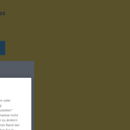
DE
en oder
g-
ustellen“
rweise nicht
en zu ändern
eren Rand der
den Sie in