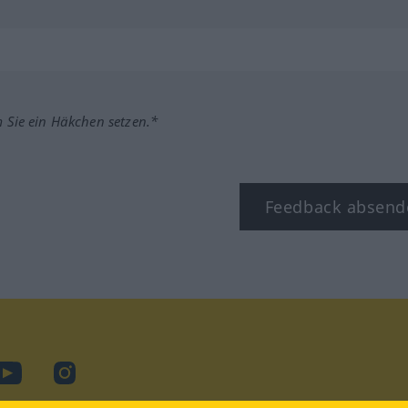
m Sie ein Häkchen setzen.*
Feedback absend
ook
YouTube
Instagram