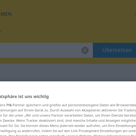
HMEN
Übersetzen
für "vertrackt"
atsphäre ist uns wichtig
sere
716
-Partner speichern und greifen auf personenbezogene Daten wie Browserdat
ng
Kennungen auf Ihrem Gerät zu. Durch Auswahl von Akzeptieren aktivieren Sie Trackin
n für die unter „Wir und unsere Partner verarbeiten Daten, um Ihnen Dienste bereitz
n Zwecke. Wenn Tracker deaktiviert sind, sind manche Inhalte und Anzeigen mögliche
evant für Sie. Sie können dieses Menü jederzeit wieder aufrufen, um Ihre Einstellung
inwilligung zu widerrufen, indem Sie auf den Link Privatsphäre-Einstellungen am unt
cken. Ihre Einstellungen gelten innerhalb unseres Website. Weitere Informationen fin