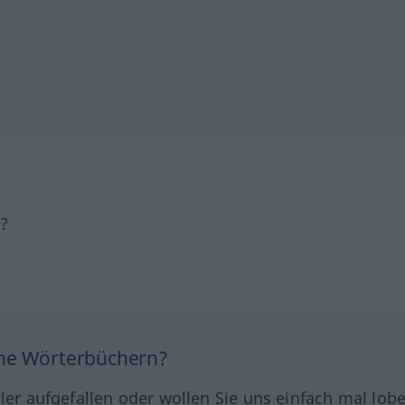
h?
ine Wörterbüchern?
hler aufgefallen oder wollen Sie uns einfach mal lob