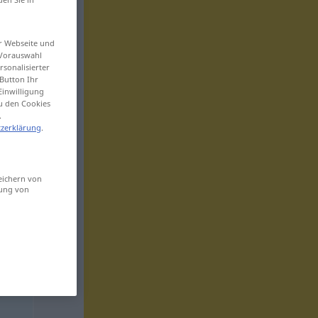
er Webseite und
 Vorauswahl
sonalisierter
Button Ihr
Einwilligung
zu den Cookies
.
zerklärung
.
eichern von
sung von