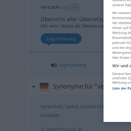
unserer Dat
vertrackt
adj
UMG
Wir verwend
Übersicht aller Übersetzungen
kommunizier
der statist
(Für mehr Details die Übersetzung anklicken/an
immer auf I
Werbung die
zagmatwany
Einverständ
jederzeit f
und den Anp
Weitergehen
Hier finden
zagmatwany
Wir und 
Genaue Geol
und/oder Zu
Werbung und
Synonyme für "vertrackt"
Liste der P
verwickelt
,
heikel
,
unübersichtlich
,
kompli
komplex
© OpenThesaurus.de