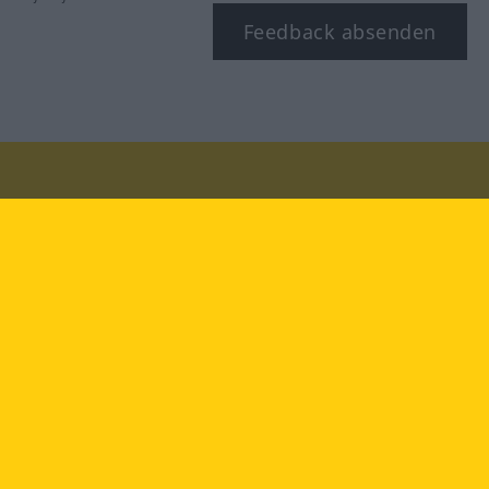
Feedback absenden
Besuchen Sie uns auf:
facebook
YouTube
Instagram
Langenscheidt
NUTZUNGSBEDINGUNGEN