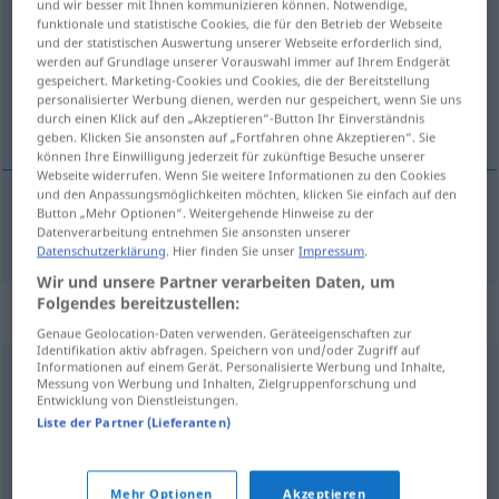
und wir besser mit Ihnen kommunizieren können. Notwendige,
funktionale und statistische Cookies, die für den Betrieb der Webseite
Übersicht aller Übersetzungen
und der statistischen Auswertung unserer Webseite erforderlich sind,
werden auf Grundlage unserer Vorauswahl immer auf Ihrem Endgerät
(Für mehr Details die Übersetzung anklicken/antippen)
gespeichert. Marketing-Cookies und Cookies, die der Bereitstellung
personalisierter Werbung dienen, werden nur gespeichert, wenn Sie uns
zawiły, zawikłany
durch einen Klick auf den „Akzeptieren“-Button Ihr Einverständnis
geben. Klicken Sie ansonsten auf „Fortfahren ohne Akzeptieren“. Sie
können Ihre Einwilligung jederzeit für zukünftige Besuche unserer
Webseite widerrufen. Wenn Sie weitere Informationen zu den Cookies
und den Anpassungsmöglichkeiten möchten, klicken Sie einfach auf den
Button „Mehr Optionen“. Weitergehende Hinweise zu der
zawiły
,
zawikłany
verzwickt
Datenverarbeitung entnehmen Sie ansonsten unserer
Datenschutzerklärung
. Hier finden Sie unser
Impressum
.
Wir und unsere Partner verarbeiten Daten, um
Folgendes bereitzustellen:
Synonyme für "verzwickt"
Genaue Geolocation-Daten verwenden. Geräteeigenschaften zur
Identifikation aktiv abfragen. Speichern von und/oder Zugriff auf
Informationen auf einem Gerät. Personalisierte Werbung und Inhalte,
Messung von Werbung und Inhalten, Zielgruppenforschung und
verwickelt
,
heikel
,
unübersichtlich
,
kompliziert
,
schwer
,
Entwicklung von Dienstleistungen.
vertrackt
,
prekär
,
vielschichtig
,
schwierig
,
komplex
Liste der Partner (Lieferanten)
© OpenThesaurus.de
Mehr Optionen
Akzeptieren