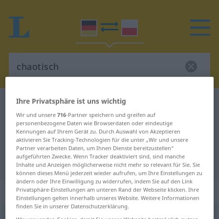
Ihre Privatsphäre ist uns wichtig
Deutsch-Polnisch Wörterbuch
chaotisch
Wir und unsere
716
-Partner speichern und greifen auf
Deutsch-Polnisch Übersetzung für
personenbezogene Daten wie Browserdaten oder eindeutige
Kennungen auf Ihrem Gerät zu. Durch Auswahl von Akzeptieren
"chaotisch"
aktivieren Sie Tracking-Technologien für die unter „Wir und unsere
Partner verarbeiten Daten, um Ihnen Dienste bereitzustellen“
aufgeführten Zwecke. Wenn Tracker deaktiviert sind, sind manche
"chaotisch" Polnisch Übersetzung
Inhalte und Anzeigen möglicherweise nicht mehr so relevant für Sie. Sie
können dieses Menü jederzeit wieder aufrufen, um Ihre Einstellungen zu
ändern oder Ihre Einwilligung zu widerrufen, indem Sie auf den Link
„chaotisch“
Privatsphäre-Einstellungen am unteren Rand der Webseite klicken. Ihre
Einstellungen gelten innerhalb unseres Website. Weitere Informationen
finden Sie in unserer Datenschutzerklärung.
chaotisch
[ka-]