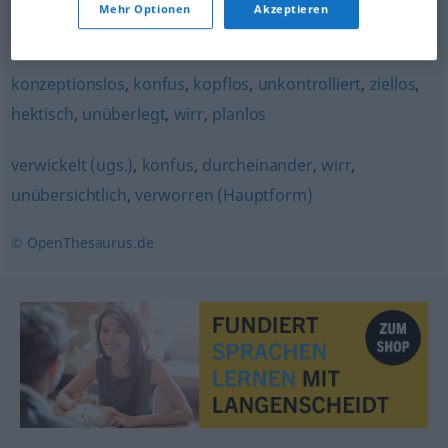
Mehr Optionen
Akzeptieren
unordentlich
,
ungeregelt
konzeptionslos
,
konfus
,
kopflos
,
unkontrolliert
,
ziellos
,
hektisch
,
unüberlegt
,
wirr
,
planlos
verwickelt (ugs.)
,
konfus
,
durcheinander
,
wirr
,
unübersichtlich
,
verworren (Hauptform)
© OpenThesaurus.de