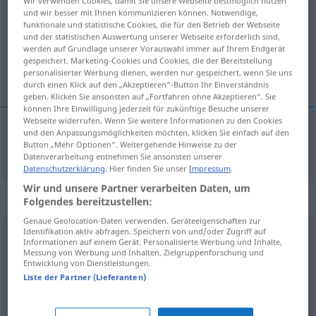
Wir verwenden Cookies, damit Sie unsere Webseite bestmöglich nutzen
und wir besser mit Ihnen kommunizieren können. Notwendige,
Übersicht aller Übersetzungen
funktionale und statistische Cookies, die für den Betrieb der Webseite
und der statistischen Auswertung unserer Webseite erforderlich sind,
(Für mehr Details die Übersetzung anklicken/antippen)
werden auf Grundlage unserer Vorauswahl immer auf Ihrem Endgerät
gespeichert. Marketing-Cookies und Cookies, die der Bereitstellung
chaotyczny
personalisierter Werbung dienen, werden nur gespeichert, wenn Sie uns
durch einen Klick auf den „Akzeptieren“-Button Ihr Einverständnis
geben. Klicken Sie ansonsten auf „Fortfahren ohne Akzeptieren“. Sie
können Ihre Einwilligung jederzeit für zukünftige Besuche unserer
Webseite widerrufen. Wenn Sie weitere Informationen zu den Cookies
und den Anpassungsmöglichkeiten möchten, klicken Sie einfach auf den
Button „Mehr Optionen“. Weitergehende Hinweise zu der
chaotyczny
chaotisch
Datenverarbeitung entnehmen Sie ansonsten unserer
Datenschutzerklärung
. Hier finden Sie unser
Impressum
.
Wir und unsere Partner verarbeiten Daten, um
Synonyme für "chaotisch"
Folgendes bereitzustellen:
Genaue Geolocation-Daten verwenden. Geräteeigenschaften zur
Identifikation aktiv abfragen. Speichern von und/oder Zugriff auf
Informationen auf einem Gerät. Personalisierte Werbung und Inhalte,
schlampig (ugs., abwertend)
,
kunterbunt
,
unordentlich
,
Messung von Werbung und Inhalten, Zielgruppenforschung und
Entwicklung von Dienstleistungen.
durcheinander (Hauptform)
,
wirr
Liste der Partner (Lieferanten)
durcheinander