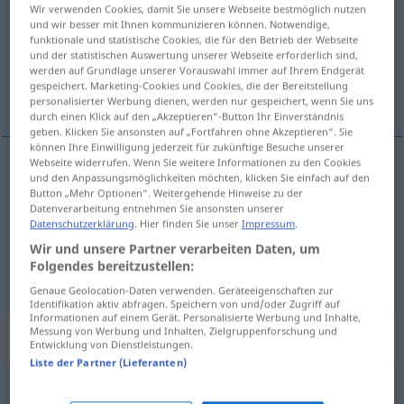
Wir verwenden Cookies, damit Sie unsere Webseite bestmöglich nutzen
und wir besser mit Ihnen kommunizieren können. Notwendige,
Übersicht aller Übersetzungen
funktionale und statistische Cookies, die für den Betrieb der Webseite
(Für mehr Details die Übersetzung anklicken/antippen)
und der statistischen Auswertung unserer Webseite erforderlich sind,
werden auf Grundlage unserer Vorauswahl immer auf Ihrem Endgerät
gespeichert. Marketing-Cookies und Cookies, die der Bereitstellung
okazały, postawny, znaczny, poważny
personalisierter Werbung dienen, werden nur gespeichert, wenn Sie uns
durch einen Klick auf den „Akzeptieren“-Button Ihr Einverständnis
geben. Klicken Sie ansonsten auf „Fortfahren ohne Akzeptieren“. Sie
können Ihre Einwilligung jederzeit für zukünftige Besuche unserer
Webseite widerrufen. Wenn Sie weitere Informationen zu den Cookies
und den Anpassungsmöglichkeiten möchten, klicken Sie einfach auf den
okazały
stattlich
Bau usw
Button „Mehr Optionen“. Weitergehende Hinweise zu der
Datenverarbeitung entnehmen Sie ansonsten unserer
Datenschutzerklärung
. Hier finden Sie unser
Impressum
.
postawny
stattlich
Person
Wir und unsere Partner verarbeiten Daten, um
Folgendes bereitzustellen:
znaczny
,
poważny
stattlich
Summe
Genaue Geolocation-Daten verwenden. Geräteeigenschaften zur
Identifikation aktiv abfragen. Speichern von und/oder Zugriff auf
Informationen auf einem Gerät. Personalisierte Werbung und Inhalte,
Messung von Werbung und Inhalten, Zielgruppenforschung und
Synonyme für "stattlich"
Entwicklung von Dienstleistungen.
Liste der Partner (Lieferanten)
(ein) Turm (fig.)
,
lang (ugs.)
,
groß
,
(ein) Riese
,