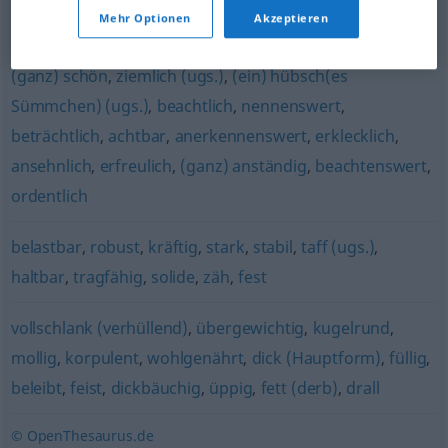
Mehr Optionen
Akzeptieren
hochgewachsen
(ganz) schön
,
ziemlich (ugs.)
,
(ein) hübsch(es
Sümmchen) (ugs.)
,
beachtlich
,
nennenswert
,
beträchtlich
,
achtbar
,
anerkennenswert
,
erklecklich
,
ansehnlich
,
erfreulich
,
(ganz) anständig
,
beachtenswert
,
ordentlich
belastbar
,
robust
,
kräftig
,
stark
,
stabil
,
taff (ugs.)
,
haltbar
,
tragfähig
,
solide
,
zäh
,
fest
vollschlank (verhüllend)
,
übergewichtig
,
kugelrund
,
mollig
,
korpulent
,
wohlgenährt
,
dick (Hauptform)
,
füllig
,
beleibt
,
feist
,
dickbäuchig
,
üppig
,
fett (derb)
,
drall
© OpenThesaurus.de