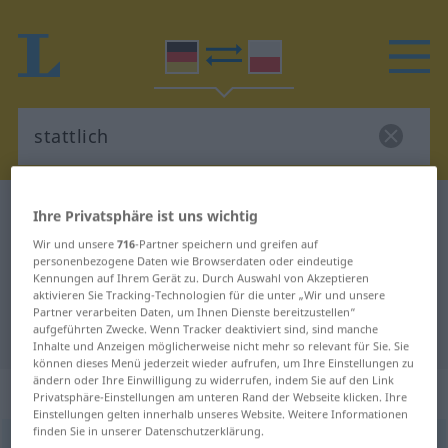
Deutsch-Polnisch Wörterbuch
stattlich
Ihre Privatsphäre ist uns wichtig
Deutsch-Polnisch Übersetzung für
Wir und unsere
716
-Partner speichern und greifen auf
personenbezogene Daten wie Browserdaten oder eindeutige
"stattlich"
Kennungen auf Ihrem Gerät zu. Durch Auswahl von Akzeptieren
aktivieren Sie Tracking-Technologien für die unter „Wir und unsere
Partner verarbeiten Daten, um Ihnen Dienste bereitzustellen“
aufgeführten Zwecke. Wenn Tracker deaktiviert sind, sind manche
"stattlich" Polnisch Übersetzung
Inhalte und Anzeigen möglicherweise nicht mehr so relevant für Sie. Sie
können dieses Menü jederzeit wieder aufrufen, um Ihre Einstellungen zu
ändern oder Ihre Einwilligung zu widerrufen, indem Sie auf den Link
„stattlich“
Privatsphäre-Einstellungen am unteren Rand der Webseite klicken. Ihre
Einstellungen gelten innerhalb unseres Website. Weitere Informationen
finden Sie in unserer Datenschutzerklärung.
stattlich