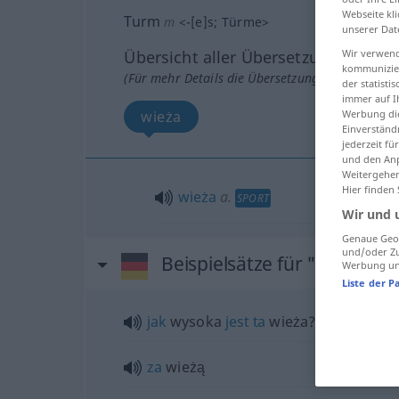
Webseite kli
Turm
m
<
-[e]s
;
Türme
>
unserer Dat
Übersicht aller Übersetzungen
Wir verwend
kommunizier
(Für mehr Details die Übersetzung anklicken/an
der statist
immer auf I
wieża
Werbung die
Einverständ
jederzeit f
und den Anp
Weitergehen
Hier finden
wieża
a.
SPORT
Wir und 
Genaue Geol
und/oder Zu
Beispielsätze für "Turm"
Werbung und
Liste der P
jak
wysoka
jest
ta
wieża?
za
wieżą