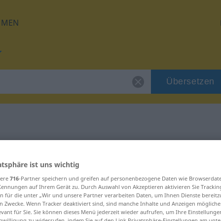
HMEN
Übersetzen
 für "Turm"
atsphäre ist uns wichtig
sere
716
-Partner speichern und greifen auf personenbezogene Daten wie Browserdat
Kennungen auf Ihrem Gerät zu. Durch Auswahl von Akzeptieren aktivieren Sie Trackin
n für die unter „Wir und unsere Partner verarbeiten Daten, um Ihnen Dienste bereitz
n Zwecke. Wenn Tracker deaktiviert sind, sind manche Inhalte und Anzeigen mögliche
evant für Sie. Sie können dieses Menü jederzeit wieder aufrufen, um Ihre Einstellung
inwilligung zu widerrufen, indem Sie auf den Link Privatsphäre-Einstellungen am unt