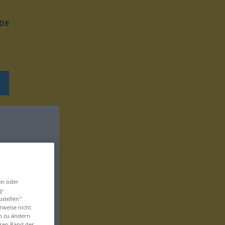
DE
en oder
g-
ustellen“
rweise nicht
en zu ändern
eren Rand der