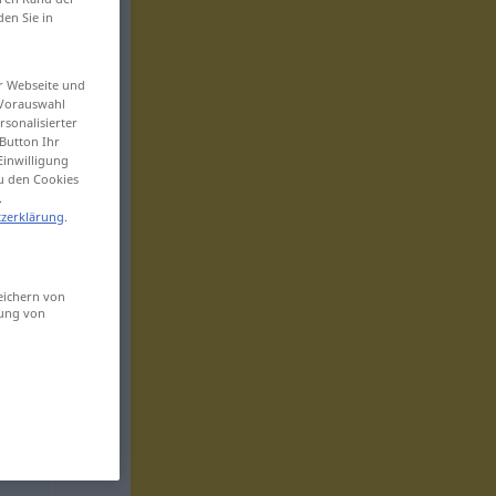
den Sie in
er Webseite und
 Vorauswahl
sonalisierter
Button Ihr
Einwilligung
zu den Cookies
.
zerklärung
.
eichern von
sung von