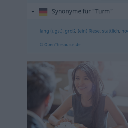
Synonyme für "Turm"
lang (ugs.)
,
groß
,
(ein) Riese
,
stattlich
,
ho
© OpenThesaurus.de