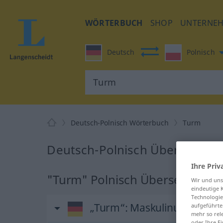
WÖRTERBUCH
SHOP
UNTERNE
Deutsch
Polnisch
Deutsch-Polnisch Wörterbuch
Turm
Deutsch-Polnisch Übersetzung
Ihre Priv
"Turm" Polnisch Übersetzung
Wir und un
eindeutige 
Technologie
„Turm“
: Maskulinum
aufgeführte
mehr so rel
oder Ihre E