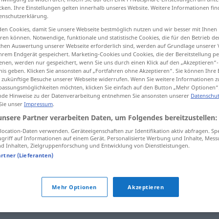
cken. Ihre Einstellungen gelten innerhalb unseres Website. Weitere Informationen fin
enschutzerklärung.
en Cookies, damit Sie unsere Webseite bestmöglich nutzen und wir besser mit Ihnen
en können. Notwendige, funktionale und statistische Cookies, die für den Betrieb d
tippen)
ischen Auswertung unserer Webseite erforderlich sind, werden auf Grundlage unserer
hrem Endgerät gespeichert. Marketing-Cookies und Cookies, die der Bereitstellung per
nen, werden nur gespeichert, wenn Sie uns durch einen Klick auf den „Akzeptieren“-
nis geben. Klicken Sie ansonsten auf „Fortfahren ohne Akzeptieren“. Sie können Ihre 
ür zukünftige Besuche unserer Webseite widerrufen. Wenn Sie weitere Informationen 
assungsmöglichkeiten möchten, klicken Sie einfach auf den Button „Mehr Optionen“
de Hinweise zu der Datenverarbeitung entnehmen Sie ansonsten unserer
Datenschut
 Sie unser
Impressum
.
Turm
u.
Schachfigur
unsere Partner verarbeiten Daten, um Folgendes bereitzustellen:
ocation-Daten verwenden. Geräteeigenschaften zur Identifikation aktiv abfragen. Sp
griff auf Informationen auf einem Gerät. Personalisierte Werbung und Inhalte, Mes
 Inhalten, Zielgruppenforschung und Entwicklung von Dienstleistungen.
artner (Lieferanten)
wie
groß
ist der Turm?
Mehr Optionen
Akzeptieren
hinter dem Turm