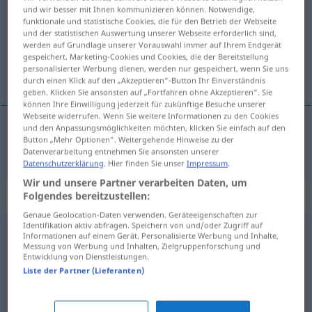
und wir besser mit Ihnen kommunizieren können. Notwendige,
funktionale und statistische Cookies, die für den Betrieb der Webseite
Übersicht aller Übersetzungen
und der statistischen Auswertung unserer Webseite erforderlich sind,
(Für mehr Details die Übersetzung anklicken/antippen)
werden auf Grundlage unserer Vorauswahl immer auf Ihrem Endgerät
gespeichert. Marketing-Cookies und Cookies, die der Bereitstellung
personalisierter Werbung dienen, werden nur gespeichert, wenn Sie uns
indywidualny
durch einen Klick auf den „Akzeptieren“-Button Ihr Einverständnis
geben. Klicken Sie ansonsten auf „Fortfahren ohne Akzeptieren“. Sie
können Ihre Einwilligung jederzeit für zukünftige Besuche unserer
Webseite widerrufen. Wenn Sie weitere Informationen zu den Cookies
und den Anpassungsmöglichkeiten möchten, klicken Sie einfach auf den
Button „Mehr Optionen“. Weitergehende Hinweise zu der
indywidualny
individuell
Datenverarbeitung entnehmen Sie ansonsten unserer
Datenschutzerklärung
. Hier finden Sie unser
Impressum
.
Wir und unsere Partner verarbeiten Daten, um
Synonyme für "individuell"
Folgendes bereitzustellen:
Genaue Geolocation-Daten verwenden. Geräteeigenschaften zur
Identifikation aktiv abfragen. Speichern von und/oder Zugriff auf
Informationen auf einem Gerät. Personalisierte Werbung und Inhalte,
beispiellos
,
unverwechselbar (ugs.)
,
ohnegleichen
,
Messung von Werbung und Inhalten, Zielgruppenforschung und
Entwicklung von Dienstleistungen.
einmalig
,
unnachahmlich
,
alleinig
,
sondergleichen (geh.)
,
Liste der Partner (Lieferanten)
einzigartig
,
einzig
,
unvergleichlich