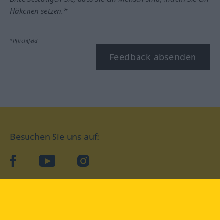
Häkchen setzen.*
*Pflichtfeld
Feedback absenden
Besuchen Sie uns auf:
facebook
YouTube
Instagram
Langenscheidt