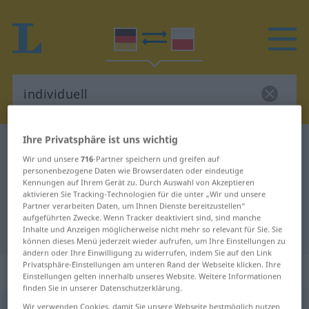
Ihre Privatsphäre ist uns wichtig
Deutsch-Polnisch Wörterbuch
individuell
Wir und unsere
716
-Partner speichern und greifen auf
Deutsch-Polnisch Übersetzung für
personenbezogene Daten wie Browserdaten oder eindeutige
Kennungen auf Ihrem Gerät zu. Durch Auswahl von Akzeptieren
"individuell"
aktivieren Sie Tracking-Technologien für die unter „Wir und unsere
Partner verarbeiten Daten, um Ihnen Dienste bereitzustellen“
aufgeführten Zwecke. Wenn Tracker deaktiviert sind, sind manche
"individuell" Polnisch Übersetzung
Inhalte und Anzeigen möglicherweise nicht mehr so relevant für Sie. Sie
können dieses Menü jederzeit wieder aufrufen, um Ihre Einstellungen zu
ändern oder Ihre Einwilligung zu widerrufen, indem Sie auf den Link
Privatsphäre-Einstellungen am unteren Rand der Webseite klicken. Ihre
„individuell“
Einstellungen gelten innerhalb unseres Website. Weitere Informationen
finden Sie in unserer Datenschutzerklärung.
individuell
Wir verwenden Cookies, damit Sie unsere Webseite bestmöglich nutzen