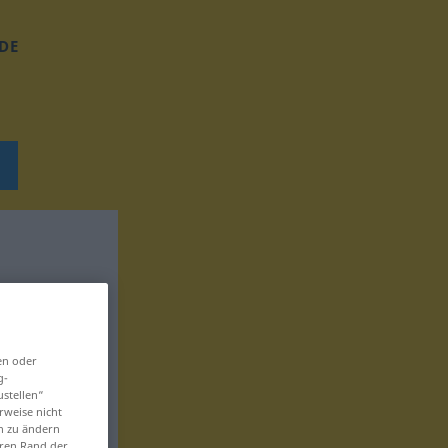
DE
en oder
g-
ustellen“
rweise nicht
en zu ändern
eren Rand der