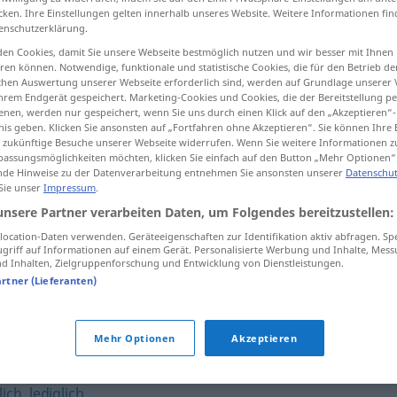
cken. Ihre Einstellungen gelten innerhalb unseres Website. Weitere Informationen fin
enschutzerklärung.
en Cookies, damit Sie unsere Webseite bestmöglich nutzen und wir besser mit Ihnen
en können. Notwendige, funktionale und statistische Cookies, die für den Betrieb d
tippen)
ischen Auswertung unserer Webseite erforderlich sind, werden auf Grundlage unserer
hrem Endgerät gespeichert. Marketing-Cookies und Cookies, die der Bereitstellung per
nen, werden nur gespeichert, wenn Sie uns durch einen Klick auf den „Akzeptieren“-
nis geben. Klicken Sie ansonsten auf „Fortfahren ohne Akzeptieren“. Sie können Ihre 
ür zukünftige Besuche unserer Webseite widerrufen. Wenn Sie weitere Informationen 
assungsmöglichkeiten möchten, klicken Sie einfach auf den Button „Mehr Optionen“
de Hinweise zu der Datenverarbeitung entnehmen Sie ansonsten unserer
Datenschut
 Sie unser
Impressum
.
alleinig
Besitzer usw
unsere Partner verarbeiten Daten, um Folgendes bereitzustellen:
ocation-Daten verwenden. Geräteeigenschaften zur Identifikation aktiv abfragen. Sp
griff auf Informationen auf einem Gerät. Personalisierte Werbung und Inhalte, Mes
 Inhalten, Zielgruppenforschung und Entwicklung von Dienstleistungen.
artner (Lieferanten)
gleichen
,
einmalig
,
unnachahmlich
,
sondergleichen (geh.)
,
Mehr Optionen
Akzeptieren
lich
lich
,
lediglich