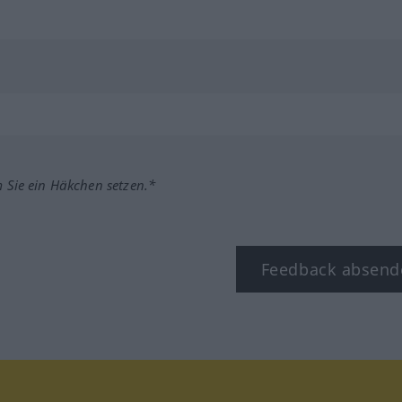
m Sie ein Häkchen setzen.*
Feedback absend