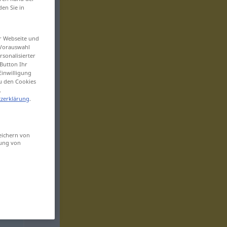
den Sie in
er Webseite und
 Vorauswahl
sonalisierter
Button Ihr
Einwilligung
zu den Cookies
.
zerklärung
.
eichern von
sung von