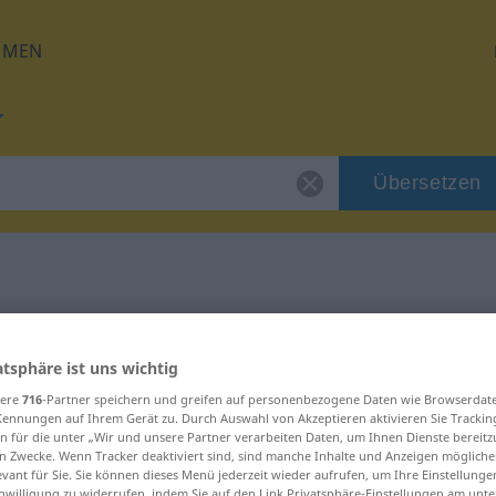
HMEN
Übersetzen
für "alleinig"
atsphäre ist uns wichtig
sere
716
-Partner speichern und greifen auf personenbezogene Daten wie Browserdat
Kennungen auf Ihrem Gerät zu. Durch Auswahl von Akzeptieren aktivieren Sie Trackin
n für die unter „Wir und unsere Partner verarbeiten Daten, um Ihnen Dienste bereitz
n Zwecke. Wenn Tracker deaktiviert sind, sind manche Inhalte und Anzeigen mögliche
evant für Sie. Sie können dieses Menü jederzeit wieder aufrufen, um Ihre Einstellung
inwilligung zu widerrufen, indem Sie auf den Link Privatsphäre-Einstellungen am unt