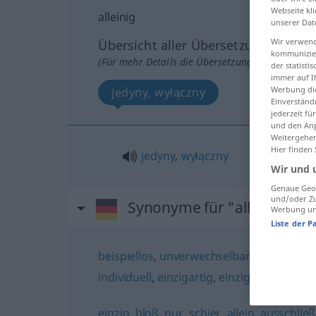
Webseite kli
alleinig
unserer Dat
Wir verwend
Übersicht aller Übersetzungen
kommunizier
(Für mehr Details die Übersetzung anklicken/an
der statist
immer auf I
Werbung die
jedyny, wyłączny
Einverständ
jederzeit f
und den Anp
Weitergehen
Hier finden
jedyny
,
wyłączny
Wir und 
Genaue Geol
und/oder Zu
Synonyme für "alleinig"
Werbung und
Liste der P
beispiellos
,
unverwechselbar (ugs.)
,
ohne
individuell
,
einzigartig
,
einzig
,
unvergleich
einzig
,
bloß
,
nur
,
schier
,
allein
,
ausschließ