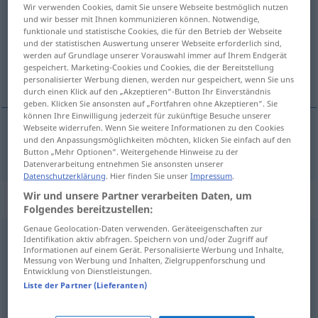
Wir verwenden Cookies, damit Sie unsere Webseite bestmöglich nutzen
und wir besser mit Ihnen kommunizieren können. Notwendige,
Übersicht aller Übersetzungen
funktionale und statistische Cookies, die für den Betrieb der Webseite
(Für mehr Details die Übersetzung anklicken/antippen)
und der statistischen Auswertung unserer Webseite erforderlich sind,
werden auf Grundlage unserer Vorauswahl immer auf Ihrem Endgerät
gespeichert. Marketing-Cookies und Cookies, die der Bereitstellung
bezprzykładny, bezprecedensowy
personalisierter Werbung dienen, werden nur gespeichert, wenn Sie uns
durch einen Klick auf den „Akzeptieren“-Button Ihr Einverständnis
geben. Klicken Sie ansonsten auf „Fortfahren ohne Akzeptieren“. Sie
können Ihre Einwilligung jederzeit für zukünftige Besuche unserer
Webseite widerrufen. Wenn Sie weitere Informationen zu den Cookies
und den Anpassungsmöglichkeiten möchten, klicken Sie einfach auf den
bezprzykładny
,
bezprecedensowy
beispiellos
Button „Mehr Optionen“. Weitergehende Hinweise zu der
Datenverarbeitung entnehmen Sie ansonsten unserer
Datenschutzerklärung
. Hier finden Sie unser
Impressum
.
Wir und unsere Partner verarbeiten Daten, um
Synonyme für "beispiellos"
Folgendes bereitzustellen:
Genaue Geolocation-Daten verwenden. Geräteeigenschaften zur
Identifikation aktiv abfragen. Speichern von und/oder Zugriff auf
haarsträubend
,
ausgemacht
,
unfassbar
Informationen auf einem Gerät. Personalisierte Werbung und Inhalte,
Messung von Werbung und Inhalten, Zielgruppenforschung und
Entwicklung von Dienstleistungen.
sondergleichen
,
ohnegleichen
Liste der Partner (Lieferanten)