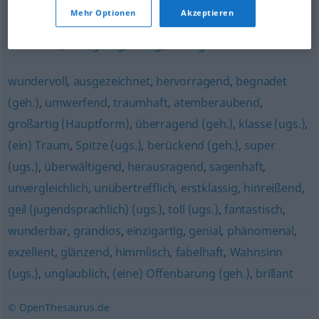
unverwechselbar (ugs.)
,
ohnegleichen
,
einmalig
,
Mehr Optionen
Akzeptieren
unnachahmlich
,
alleinig
,
sondergleichen (geh.)
,
individuell
,
einzigartig
,
einzig
,
unvergleichlich
wundervoll
,
ausgezeichnet
,
hervorragend
,
begnadet
(geh.)
,
umwerfend
,
traumhaft
,
atemberaubend
,
großartig (Hauptform)
,
überragend (geh.)
,
klasse (ugs.)
,
(ein) Traum
,
Spitze (ugs.)
,
berückend (geh.)
,
super
(ugs.)
,
überwältigend
,
herausragend
,
sagenhaft
,
unvergleichlich
,
unübertrefflich
,
erstklassig
,
hinreißend
,
geil (jugendsprachlich) (ugs.)
,
toll (ugs.)
,
fantastisch
,
wunderbar
,
grandios
,
einzigartig
,
genial
,
phänomenal
,
exzellent
,
glänzend
,
himmlisch
,
fabelhaft
,
Wahnsinn
(ugs.)
,
unglaublich
,
(eine) Offenbarung (geh.)
,
brillant
© OpenThesaurus.de