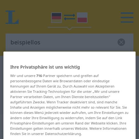
Deutsch-Polnisch Wörterbuch
beispiellos
Ihre Privatsphäre ist uns wichtig
Deutsch-Polnisch Übersetzung für
Wir und unsere
716
-Partner speichern und greifen auf
personenbezogene Daten wie Browserdaten oder eindeutige
"beispiellos"
Kennungen auf Ihrem Gerät zu. Durch Auswahl von Akzeptieren
aktivieren Sie Tracking-Technologien für die unter „Wir und unsere
Partner verarbeiten Daten, um Ihnen Dienste bereitzustellen“
aufgeführten Zwecke. Wenn Tracker deaktiviert sind, sind manche
"beispiellos" Polnisch Übersetzung
Inhalte und Anzeigen möglicherweise nicht mehr so relevant für Sie. Sie
können dieses Menü jederzeit wieder aufrufen, um Ihre Einstellungen zu
ändern oder Ihre Einwilligung zu widerrufen, indem Sie auf den Link
„beispiellos“
Privatsphäre-Einstellungen am unteren Rand der Webseite klicken. Ihre
Einstellungen gelten innerhalb unseres Website. Weitere Informationen
finden Sie in unserer Datenschutzerklärung.
beispiellos