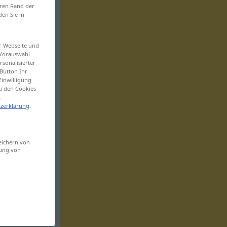
eren Rand der
den Sie in
er Webseite und
 Vorauswahl
sonalisierter
Button Ihr
Einwilligung
zu den Cookies
.
zerklärung
.
eichern von
sung von