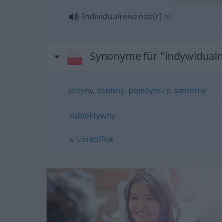
Individualreisende(r)
m
Synonyme für "indywidual
jedyny
,
osobny
,
pojedynczy
,
samotny
subiektywny
© LibreOffice