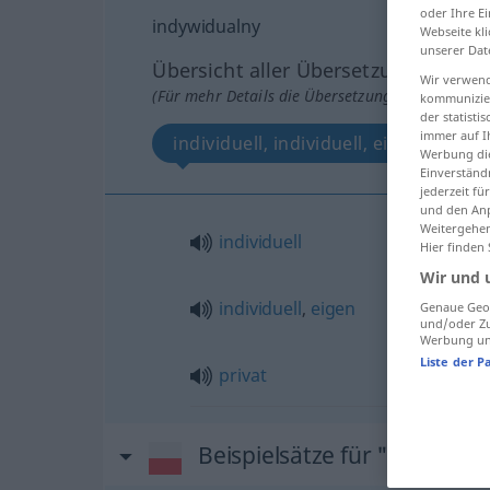
oder Ihre E
indywidualny
Webseite kli
unserer Dat
Übersicht aller Übersetzungen
Wir verwend
(Für mehr Details die Übersetzung anklicken/an
kommunizier
der statist
immer auf I
individuell, individuell, eigen, privat
Werbung die
Einverständ
jederzeit f
und den Anp
Weitergehen
individuell
Hier finden
Wir und 
individuell
,
eigen
Genaue Geol
und/oder Zu
Werbung und
Liste der P
privat
Beispielsätze für "indywidu