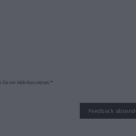
m Sie ein Häkchen setzen.*
Feedback absend