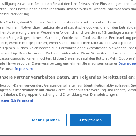
inwilligung zu widerrufen, indem Sie auf den Link Privatsphäre-Einstellungen am unt
cken. Ihre Einstellungen gelten innerhalb unseres Website. Weitere Informationen fin
enschutzerklärung.
en Cookies, damit Sie unsere Webseite bestmöglich nutzen und wir besser mit Ihnen
tippen)
en können. Notwendige, funktionale und statistische Cookies, die für den Betrieb d
ischen Auswertung unserer Webseite erforderlich sind, werden auf Grundlage unserer
hrem Endgerät gespeichert. Marketing-Cookies und Cookies, die der Bereitstellung per
nen, werden nur gespeichert, wenn Sie uns durch einen Klick auf den „Akzeptieren“-
nis geben. Klicken Sie ansonsten auf „Fortfahren ohne Akzeptieren“. Sie können Ihre 
ür zukünftige Besuche unserer Webseite widerrufen. Wenn Sie weitere Informationen 
assungsmöglichkeiten möchten, klicken Sie einfach auf den Button „Mehr Optionen“
de Hinweise zu der Datenverarbeitung entnehmen Sie ansonsten unserer
Datenschut
indywidualny
 Sie unser
Impressum
.
unsere Partner verarbeiten Daten, um Folgendes bereitzustellen:
indywidualny
odpowiedzialność
ocation-Daten verwenden. Geräteeigenschaften zur Identifikation aktiv abfragen. Sp
griff auf Informationen auf einem Gerät. Personalisierte Werbung und Inhalte, Mes
 Inhalten, Zielgruppenforschung und Entwicklung von Dienstleistungen.
artner (Lieferanten)
indywidualny
wyjazd
Mehr Optionen
Akzeptieren
alny"