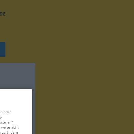
DE
en oder
g-
ustellen“
rweise nicht
en zu ändern