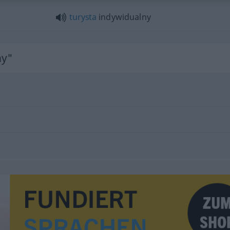
turysta
indywidualny
ny"