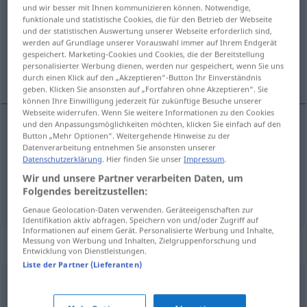
und wir besser mit Ihnen kommunizieren können. Notwendige,
funktionale und statistische Cookies, die für den Betrieb der Webseite
Übersicht aller Übersetzungen
und der statistischen Auswertung unserer Webseite erforderlich sind,
(Für mehr Details die Übersetzung anklicken/antippen)
werden auf Grundlage unserer Vorauswahl immer auf Ihrem Endgerät
gespeichert. Marketing-Cookies und Cookies, die der Bereitstellung
personalisierter Werbung dienen, werden nur gespeichert, wenn Sie uns
getrennt, eigen
durch einen Klick auf den „Akzeptieren“-Button Ihr Einverständnis
geben. Klicken Sie ansonsten auf „Fortfahren ohne Akzeptieren“. Sie
können Ihre Einwilligung jederzeit für zukünftige Besuche unserer
Webseite widerrufen. Wenn Sie weitere Informationen zu den Cookies
und den Anpassungsmöglichkeiten möchten, klicken Sie einfach auf den
Button „Mehr Optionen“. Weitergehende Hinweise zu der
getrennt
osobny
oddzielny
Datenverarbeitung entnehmen Sie ansonsten unserer
Datenschutzerklärung
. Hier finden Sie unser
Impressum
.
eigen
osobny
własny
Wir und unsere Partner verarbeiten Daten, um
Folgendes bereitzustellen:
Genaue Geolocation-Daten verwenden. Geräteeigenschaften zur
Identifikation aktiv abfragen. Speichern von und/oder Zugriff auf
Informationen auf einem Gerät. Personalisierte Werbung und Inhalte,
Messung von Werbung und Inhalten, Zielgruppenforschung und
Synonyme für "osobny"
Entwicklung von Dienstleistungen.
Liste der Partner (Lieferanten)
indywidualny
,
jedyny
,
pojedynczy
,
samotny