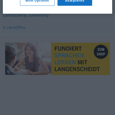
Mehr Optionen
Akzeptieren
autonomiczny
,
niezależny
,
oddzielny
,
odrębny
,
samodzielny
,
samoistny
© LibreOffice