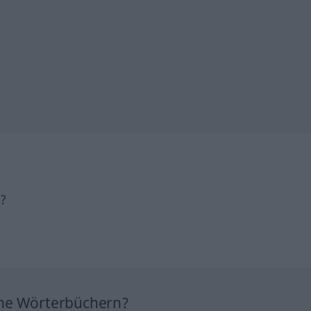
h?
ine Wörterbüchern?