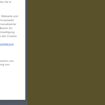
den Sie in
er Webseite und
 Vorauswahl
sonalisierter
Button Ihr
Einwilligung
zu den Cookies
.
zerklärung
.
eichern von
sung von
t