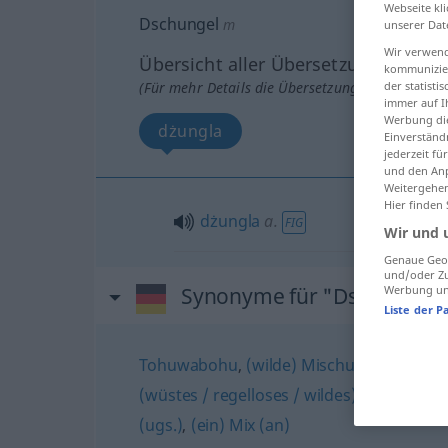
Webseite kli
Dschungel
m
unserer Dat
Wir verwend
Übersicht aller Übersetzungen
kommunizier
(Für mehr Details die Übersetzung anklicken/an
der statist
immer auf I
Werbung die
dżungla
Einverständ
jederzeit f
und den Anp
Weitergehen
Hier finden
dżungla
a.
FIG
Wir und 
Genaue Geol
und/oder Zu
Synonyme für "Dschungel"
Werbung und
Liste der P
Tohuwabohu
,
(wilde) Mischung
,
Chaos
,
M
(wüstes / regelloses / wildes) Durcheina
(ugs.)
,
(ein) Mix (an)