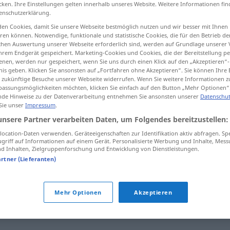
cken. Ihre Einstellungen gelten innerhalb unseres Website. Weitere Informationen fin
enschutzerklärung.
en Cookies, damit Sie unsere Webseite bestmöglich nutzen und wir besser mit Ihnen
en können. Notwendige, funktionale und statistische Cookies, die für den Betrieb d
tippen)
ischen Auswertung unserer Webseite erforderlich sind, werden auf Grundlage unserer
hrem Endgerät gespeichert. Marketing-Cookies und Cookies, die der Bereitstellung per
nen, werden nur gespeichert, wenn Sie uns durch einen Klick auf den „Akzeptieren“-
nis geben. Klicken Sie ansonsten auf „Fortfahren ohne Akzeptieren“. Sie können Ihre 
ür zukünftige Besuche unserer Webseite widerrufen. Wenn Sie weitere Informationen 
assungsmöglichkeiten möchten, klicken Sie einfach auf den Button „Mehr Optionen“
de Hinweise zu der Datenverarbeitung entnehmen Sie ansonsten unserer
Datenschut
 Sie unser
Impressum
.
Dschungel
unsere Partner verarbeiten Daten, um Folgendes bereitzustellen:
ocation-Daten verwenden. Geräteeigenschaften zur Identifikation aktiv abfragen. Sp
griff auf Informationen auf einem Gerät. Personalisierte Werbung und Inhalte, Mes
 Inhalten, Zielgruppenforschung und Entwicklung von Dienstleistungen.
artner (Lieferanten)
ischmasch (ugs.)
,
Gewirr
,
Wirrwarr
,
Sammelsurium
,
Mehr Optionen
Akzeptieren
nder
,
Unordnung
,
Wust
,
Kuddelmuddel (ugs.)
,
Gemisch
,
Sala