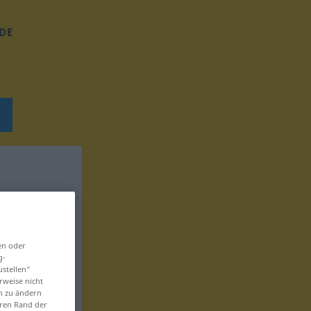
DE
en oder
g-
ustellen“
rweise nicht
en zu ändern
eren Rand der