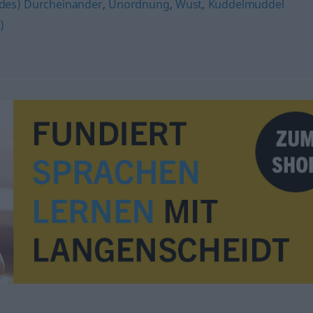
ildes) Durcheinander
,
Unordnung
,
Wust
,
Kuddelmuddel
)