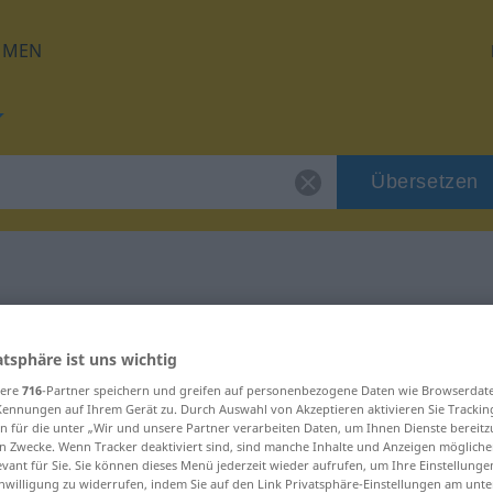
HMEN
Übersetzen
 für "Gewirr"
atsphäre ist uns wichtig
sere
716
-Partner speichern und greifen auf personenbezogene Daten wie Browserdat
Kennungen auf Ihrem Gerät zu. Durch Auswahl von Akzeptieren aktivieren Sie Trackin
n für die unter „Wir und unsere Partner verarbeiten Daten, um Ihnen Dienste bereitz
n Zwecke. Wenn Tracker deaktiviert sind, sind manche Inhalte und Anzeigen mögliche
h
evant für Sie. Sie können dieses Menü jederzeit wieder aufrufen, um Ihre Einstellung
inwilligung zu widerrufen, indem Sie auf den Link Privatsphäre-Einstellungen am unt