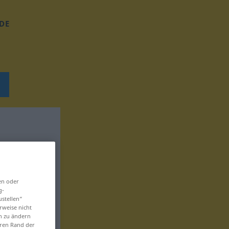
DE
en oder
g-
ustellen“
rweise nicht
en zu ändern
eren Rand der