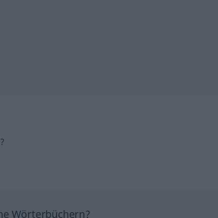
h?
ine Wörterbüchern?