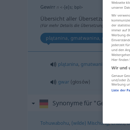
Webseite kli
Gewirr
n
<
-[e]s
;
bpl
>
unserer Dat
Wir verwend
Übersicht aller Übersetzungen
kommunizier
(Für mehr Details die Übersetzung anklicken/an
der statist
immer auf I
Werbung die
plątanina, gmatwanina, gwar
Einverständ
jederzeit f
und den Anp
Weitergehen
Hier finden
plątanina
,
gmatwanina
Wir und 
Genaue Geol
und/oder Zu
gwar
(głosów)
Werbung und
Liste der P
Synonyme für "Gewirr"
Tohuwabohu
,
(wilde) Mischung
,
Chaos
,
D