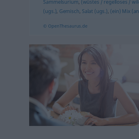
Sammelsurium
,
(wüstes / regelloses / w
(ugs.)
,
Gemisch
,
Salat (ugs.)
,
(ein) Mix (an
© OpenThesaurus.de