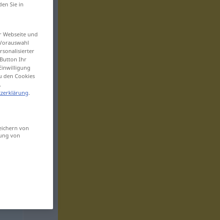
den Sie in
er Webseite und
 Vorauswahl
sonalisierter
Button Ihr
Einwilligung
zu den Cookies
.
zerklärung
.
eichern von
sung von