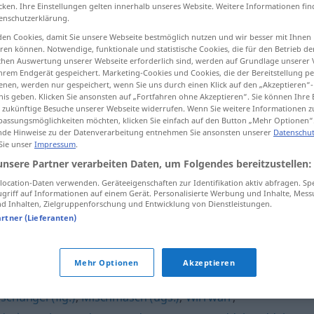
cken. Ihre Einstellungen gelten innerhalb unseres Website. Weitere Informationen fin
enschutzerklärung.
en Cookies, damit Sie unsere Webseite bestmöglich nutzen und wir besser mit Ihnen
en können. Notwendige, funktionale und statistische Cookies, die für den Betrieb d
tippen)
ischen Auswertung unserer Webseite erforderlich sind, werden auf Grundlage unserer
hrem Endgerät gespeichert. Marketing-Cookies und Cookies, die der Bereitstellung per
nen, werden nur gespeichert, wenn Sie uns durch einen Klick auf den „Akzeptieren“-
nis geben. Klicken Sie ansonsten auf „Fortfahren ohne Akzeptieren“. Sie können Ihre 
ür zukünftige Besuche unserer Webseite widerrufen. Wenn Sie weitere Informationen 
assungsmöglichkeiten möchten, klicken Sie einfach auf den Button „Mehr Optionen“
de Hinweise zu der Datenverarbeitung entnehmen Sie ansonsten unserer
Datenschut
 Sie unser
Impressum
.
Gewirr
unsere Partner verarbeiten Daten, um Folgendes bereitzustellen:
ocation-Daten verwenden. Geräteeigenschaften zur Identifikation aktiv abfragen. Sp
griff auf Informationen auf einem Gerät. Personalisierte Werbung und Inhalte, Mes
Gewirr
von Stimmen
 Inhalten, Zielgruppenforschung und Entwicklung von Dienstleistungen.
artner (Lieferanten)
Mehr Optionen
Akzeptieren
schungel (fig.)
,
Mischmasch (ugs.)
,
Wirrwarr
,