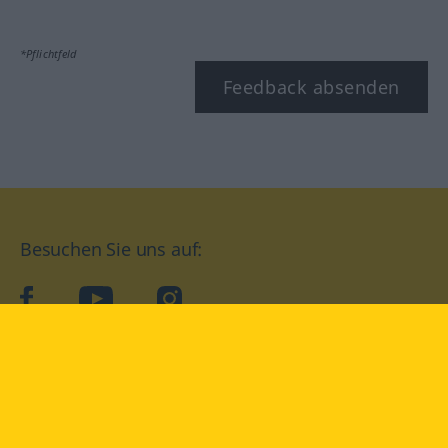
*Pflichtfeld
Feedback absenden
Besuchen Sie uns auf:
facebook
YouTube
Instagram
Langenscheidt