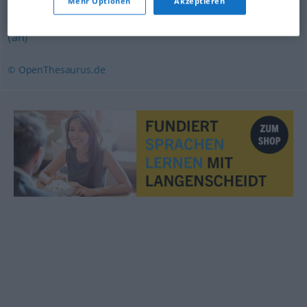
Mehr Optionen
Akzeptieren
Kuddelmuddel (ugs.)
,
Gemisch
,
Salat (ugs.)
,
(ein) Mix
(an)
© OpenThesaurus.de