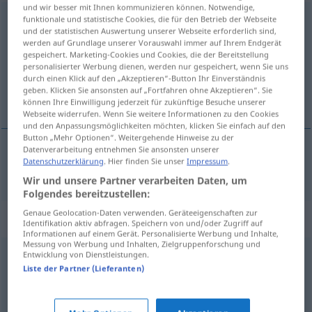
und wir besser mit Ihnen kommunizieren können. Notwendige,
Tohuwabohu
funktionale und statistische Cookies, die für den Betrieb der Webseite
n
<
-[s]
;
-s
>
UMG
und der statistischen Auswertung unserer Webseite erforderlich sind,
werden auf Grundlage unserer Vorauswahl immer auf Ihrem Endgerät
Übersicht aller Übersetzungen
gespeichert. Marketing-Cookies und Cookies, die der Bereitstellung
(Für mehr Details die Übersetzung anklicken/antippen)
personalisierter Werbung dienen, werden nur gespeichert, wenn Sie uns
durch einen Klick auf den „Akzeptieren“-Button Ihr Einverständnis
geben. Klicken Sie ansonsten auf „Fortfahren ohne Akzeptieren“. Sie
bałagan
können Ihre Einwilligung jederzeit für zukünftige Besuche unserer
Webseite widerrufen. Wenn Sie weitere Informationen zu den Cookies
und den Anpassungsmöglichkeiten möchten, klicken Sie einfach auf den
Button „Mehr Optionen“. Weitergehende Hinweise zu der
Datenverarbeitung entnehmen Sie ansonsten unserer
Datenschutzerklärung
. Hier finden Sie unser
Impressum
.
bałagan
Tohuwabohu
Wir und unsere Partner verarbeiten Daten, um
Folgendes bereitzustellen:
Genaue Geolocation-Daten verwenden. Geräteeigenschaften zur
Synonyme für "Tohuwabohu"
Identifikation aktiv abfragen. Speichern von und/oder Zugriff auf
Informationen auf einem Gerät. Personalisierte Werbung und Inhalte,
Messung von Werbung und Inhalten, Zielgruppenforschung und
Entwicklung von Dienstleistungen.
(wilde) Mischung
,
Chaos
,
Dschungel (fig.)
,
Mischmasch
Liste der Partner (Lieferanten)
(ugs.)
,
Gewirr
,
Wirrwarr
,
Sammelsurium
,
(wüstes /
regelloses / wildes) Durcheinander
,
Unordnung
,
Wust
,