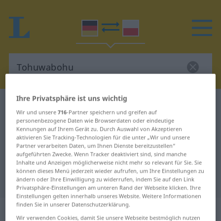
Ihre Privatsphäre ist uns wichtig
Deutsch-Polnisch Wörterbuch
Tohuwabohu
Wir und unsere
716
-Partner speichern und greifen auf
Deutsch-Polnisch Übersetzung für
personenbezogene Daten wie Browserdaten oder eindeutige
Kennungen auf Ihrem Gerät zu. Durch Auswahl von Akzeptieren
"Tohuwabohu"
aktivieren Sie Tracking-Technologien für die unter „Wir und unsere
Partner verarbeiten Daten, um Ihnen Dienste bereitzustellen“
aufgeführten Zwecke. Wenn Tracker deaktiviert sind, sind manche
Inhalte und Anzeigen möglicherweise nicht mehr so relevant für Sie. Sie
"Tohuwabohu" Polnisch
können dieses Menü jederzeit wieder aufrufen, um Ihre Einstellungen zu
Übersetzung
ändern oder Ihre Einwilligung zu widerrufen, indem Sie auf den Link
Privatsphäre-Einstellungen am unteren Rand der Webseite klicken. Ihre
Einstellungen gelten innerhalb unseres Website. Weitere Informationen
finden Sie in unserer Datenschutzerklärung.
„Tohuwabohu“
: Neutrum, sächlich
Wir verwenden Cookies, damit Sie unsere Webseite bestmöglich nutzen