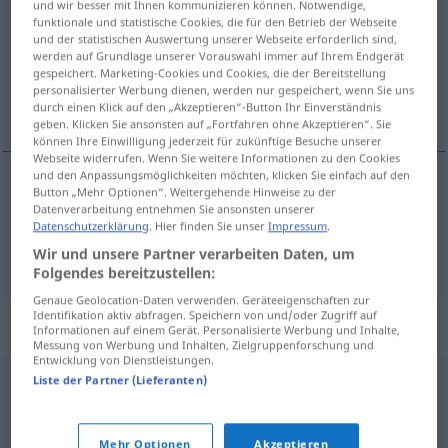
und wir besser mit Ihnen kommunizieren können. Notwendige,
funktionale und statistische Cookies, die für den Betrieb der Webseite
Übersicht aller Übersetzungen
und der statistischen Auswertung unserer Webseite erforderlich sind,
werden auf Grundlage unserer Vorauswahl immer auf Ihrem Endgerät
(Für mehr Details die Übersetzung anklicken/antippen)
gespeichert. Marketing-Cookies und Cookies, die der Bereitstellung
personalisierter Werbung dienen, werden nur gespeichert, wenn Sie uns
dzicz , dzika okolica, odludzie
durch einen Klick auf den „Akzeptieren“-Button Ihr Einverständnis
geben. Klicken Sie ansonsten auf „Fortfahren ohne Akzeptieren“. Sie
können Ihre Einwilligung jederzeit für zukünftige Besuche unserer
Webseite widerrufen. Wenn Sie weitere Informationen zu den Cookies
und den Anpassungsmöglichkeiten möchten, klicken Sie einfach auf den
Button „Mehr Optionen“. Weitergehende Hinweise zu der
dzicz
(leśna)
Wildnis
Wald
Datenverarbeitung entnehmen Sie ansonsten unserer
Datenschutzerklärung
. Hier finden Sie unser
Impressum
.
dzika
okolica
, (leśne)
odludzie
Wildnis
Öde
Wir und unsere Partner verarbeiten Daten, um
Folgendes bereitzustellen:
Genaue Geolocation-Daten verwenden. Geräteeigenschaften zur
Identifikation aktiv abfragen. Speichern von und/oder Zugriff auf
Synonyme für "Wildnis"
Informationen auf einem Gerät. Personalisierte Werbung und Inhalte,
Messung von Werbung und Inhalten, Zielgruppenforschung und
Entwicklung von Dienstleistungen.
Liste der Partner (Lieferanten)
Urwald
,
Busch
,
Dschungel
© OpenThesaurus.de
Mehr Optionen
Akzeptieren