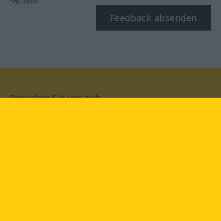
*Pflichtfeld
Feedback absenden
Besuchen Sie uns auf:
facebook
YouTube
Instagram
Langenscheidt
NUTZUNGSBEDINGUNGEN