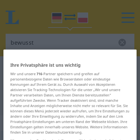
Ihre Privatsphäre ist uns wichtig
Deutsch-Polnisch Wörterbuch
bewusst
Wir und unsere
716
-Partner speichern und greifen auf
Deutsch-Polnisch Übersetzung für
personenbezogene Daten wie Browserdaten oder eindeutige
Kennungen auf Ihrem Gerät zu. Durch Auswahl von Akzeptieren
"bewusst"
aktivieren Sie Tracking-Technologien für die unter „Wir und unsere
Partner verarbeiten Daten, um Ihnen Dienste bereitzustellen“
aufgeführten Zwecke. Wenn Tracker deaktiviert sind, sind manche
"bewusst" Polnisch Übersetzung
Inhalte und Anzeigen möglicherweise nicht mehr so relevant für Sie. Sie
können dieses Menü jederzeit wieder aufrufen, um Ihre Einstellungen zu
ändern oder Ihre Einwilligung zu widerrufen, indem Sie auf den Link
„bewusst“
Privatsphäre-Einstellungen am unteren Rand der Webseite klicken. Ihre
Einstellungen gelten innerhalb unseres Website. Weitere Informationen
finden Sie in unserer Datenschutzerklärung.
bewusst