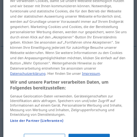
Wir verwenden Cookies, damit Sie unsere Webseite bestmöglich nutzen
und wir besser mit Ihnen kommunizieren können. Notwendige,
Übersicht aller Übersetzungen
funktionale und statistische Cookies, die für den Betrieb der Webseite
und der statistischen Auswertung unserer Webseite erforderlich sind,
(Für mehr Details die Übersetzung anklicken/antippen)
werden auf Grundlage unserer Vorauswahl immer auf Ihrem Endgerät
gespeichert. Marketing-Cookies und Cookies, die der Bereitstellung
wiadomy, świadomy
personalisierter Werbung dienen, werden nur gespeichert, wenn Sie uns
durch einen Klick auf den „Akzeptieren“-Button Ihr Einverständnis
geben. Klicken Sie ansonsten auf „Fortfahren ohne Akzeptieren“. Sie
können Ihre Einwilligung jederzeit für zukünftige Besuche unserer
Webseite widerrufen. Wenn Sie weitere Informationen zu den Cookies
und den Anpassungsmöglichkeiten möchten, klicken Sie einfach auf den
świadomy
(-mie)
bewusst
Button „Mehr Optionen“. Weitergehende Hinweise zu der
Datenverarbeitung entnehmen Sie ansonsten unserer
Datenschutzerklärung
. Hier finden Sie unser
Impressum
.
wiadomy
bewusst
besagt
Wir und unsere Partner verarbeiten Daten, um
Folgendes bereitzustellen:
Genaue Geolocation-Daten verwenden. Geräteeigenschaften zur
Identifikation aktiv abfragen. Speichern von und/oder Zugriff auf
Informationen auf einem Gerät. Personalisierte Werbung und Inhalte,
Synonyme für "bewusst"
Messung von Werbung und Inhalten, Zielgruppenforschung und
Entwicklung von Dienstleistungen.
Liste der Partner (Lieferanten)
genannt
,
derselbe
,
fraglich
,
dieser (= vorher erwähnt)