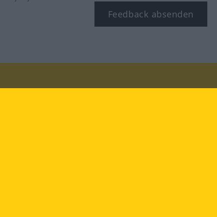
Feedback absenden
Besuchen Sie uns auf:
facebook
YouTube
Instagram
Langenscheidt
NUTZUNGSBEDINGUNGEN