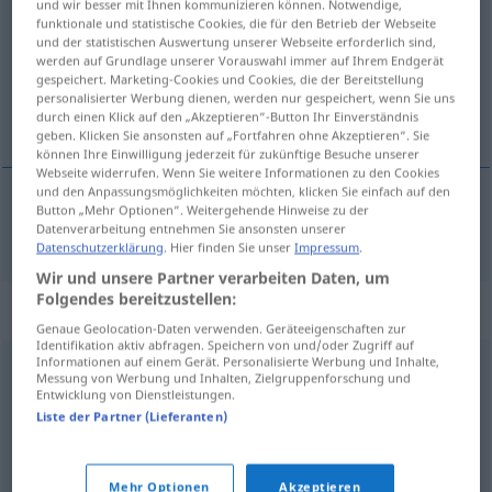
und wir besser mit Ihnen kommunizieren können. Notwendige,
funktionale und statistische Cookies, die für den Betrieb der Webseite
Übersicht aller Übersetzungen
und der statistischen Auswertung unserer Webseite erforderlich sind,
werden auf Grundlage unserer Vorauswahl immer auf Ihrem Endgerät
(Für mehr Details die Übersetzung anklicken/antippen)
gespeichert. Marketing-Cookies und Cookies, die der Bereitstellung
personalisierter Werbung dienen, werden nur gespeichert, wenn Sie uns
umyślnie, z rozmysłem
durch einen Klick auf den „Akzeptieren“-Button Ihr Einverständnis
geben. Klicken Sie ansonsten auf „Fortfahren ohne Akzeptieren“. Sie
können Ihre Einwilligung jederzeit für zukünftige Besuche unserer
Webseite widerrufen. Wenn Sie weitere Informationen zu den Cookies
und den Anpassungsmöglichkeiten möchten, klicken Sie einfach auf den
Button „Mehr Optionen“. Weitergehende Hinweise zu der
umyślnie,
z
rozmysłem
willentlich
Datenverarbeitung entnehmen Sie ansonsten unserer
Datenschutzerklärung
. Hier finden Sie unser
Impressum
.
Wir und unsere Partner verarbeiten Daten, um
Folgendes bereitzustellen:
Synonyme für "willentlich"
Genaue Geolocation-Daten verwenden. Geräteeigenschaften zur
Identifikation aktiv abfragen. Speichern von und/oder Zugriff auf
Informationen auf einem Gerät. Personalisierte Werbung und Inhalte,
Messung von Werbung und Inhalten, Zielgruppenforschung und
extra (ugs.)
,
absichtlich
,
gewollt
,
bewusst
,
wissentlich
,
Entwicklung von Dienstleistungen.
vorsätzlich
,
mutwillig
,
gezielt
Liste der Partner (Lieferanten)
© OpenThesaurus.de
Mehr Optionen
Akzeptieren