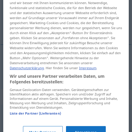
und wir besser mit Ihnen kommunizieren können. Notwendige,
funktionale und statistische Cookies, die für den Betrieb der Webseite
Übersicht aller Übersetzungen
und der statistischen Auswertung unserer Webseite erforderlich sind,
(Für mehr Details die Übersetzung anklicken/antippen)
werden auf Grundlage unserer Vorauswahl immer auf Ihrem Endgerät
gespeichert. Marketing-Cookies und Cookies, die der Bereitstellung
personalisierter Werbung dienen, werden nur gespeichert, wenn Sie uns
umyślny, umyślnie
durch einen Klick auf den „Akzeptieren“-Button Ihr Einverständnis
geben. Klicken Sie ansonsten auf „Fortfahren ohne Akzeptieren“. Sie
können Ihre Einwilligung jederzeit für zukünftige Besuche unserer
Webseite widerrufen. Wenn Sie weitere Informationen zu den Cookies
und den Anpassungsmöglichkeiten möchten, klicken Sie einfach auf den
Button „Mehr Optionen“. Weitergehende Hinweise zu der
umyślny
mutwillig
Datenverarbeitung entnehmen Sie ansonsten unserer
Datenschutzerklärung
. Hier finden Sie unser
Impressum
.
(na)umyślnie
mutwillig
Wir und unsere Partner verarbeiten Daten, um
PRÄD
Folgendes bereitzustellen:
Genaue Geolocation-Daten verwenden. Geräteeigenschaften zur
Identifikation aktiv abfragen. Speichern von und/oder Zugriff auf
Synonyme für "mutwillig"
Informationen auf einem Gerät. Personalisierte Werbung und Inhalte,
Messung von Werbung und Inhalten, Zielgruppenforschung und
Entwicklung von Dienstleistungen.
Liste der Partner (Lieferanten)
extra (ugs.)
,
absichtlich
,
gewollt
,
bewusst
,
willentlich
,
wissentlich
,
vorsätzlich
,
gezielt