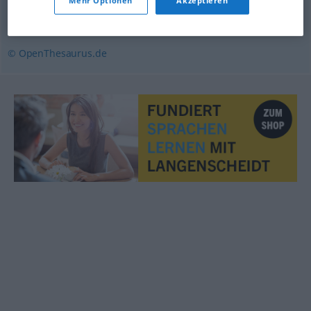
Mehr Optionen
Akzeptieren
boshaft
,
böswillig
© OpenThesaurus.de