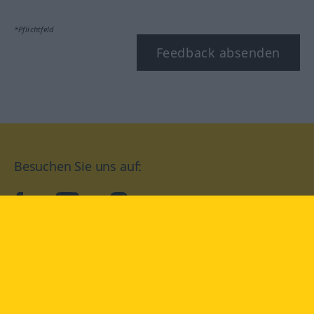
*Pflichtfeld
Feedback absenden
Besuchen Sie uns auf:
facebook
YouTube
Instagram
Langenscheidt