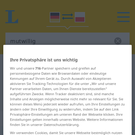
Ihre Privatsphäre ist uns wichtig
Deutsch-Polnisch Wörterbuch
mutwillig
Wir und unsere
716
-Partner speichern und greifen auf
Deutsch-Polnisch Übersetzung für
personenbezogene Daten wie Browserdaten oder eindeutige
Kennungen auf Ihrem Gerät zu. Durch Auswahl von Akzeptieren
"mutwillig"
aktivieren Sie Tracking-Technologien für die unter „Wir und unsere
Partner verarbeiten Daten, um Ihnen Dienste bereitzustellen“
aufgeführten Zwecke. Wenn Tracker deaktiviert sind, sind manche
Inhalte und Anzeigen möglicherweise nicht mehr so relevant für Sie. Sie
"mutwillig" Polnisch Übersetzung
können dieses Menü jederzeit wieder aufrufen, um Ihre Einstellungen zu
ändern oder Ihre Einwilligung zu widerrufen, indem Sie auf den Link
Privatsphäre-Einstellungen am unteren Rand der Webseite klicken. Ihre
„mutwillig“
Einstellungen gelten innerhalb unseres Website. Weitere Informationen
finden Sie in unserer Datenschutzerklärung.
Wir verwenden Cookies, damit Sie unsere Webseite bestmöglich nutzen
mutwillig