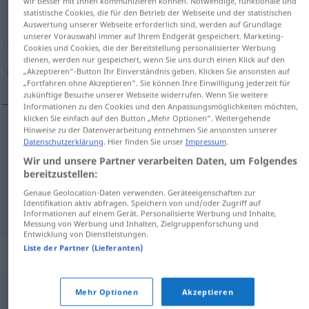
wir besser mit Ihnen kommunizieren können. Notwendige, funktionale und
statistische Cookies, die für den Betrieb der Webseite und der statistischen
Übersicht aller Übersetzungen
Auswertung unserer Webseite erforderlich sind, werden auf Grundlage
unserer Vorauswahl immer auf Ihrem Endgerät gespeichert. Marketing-
(Für mehr Details die Übersetzung anklicken/antippen)
Cookies und Cookies, die der Bereitstellung personalisierter Werbung
dienen, werden nur gespeichert, wenn Sie uns durch einen Klick auf den
شدید, به شدت, شدیداً
„Akzeptieren“-Button Ihr Einverständnis geben. Klicken Sie ansonsten auf
„Fortfahren ohne Akzeptieren“. Sie können Ihre Einwilligung jederzeit für
zukünftige Besuche unserer Webseite widerrufen. Wenn Sie weitere
Informationen zu den Cookies und den Anpassungsmöglichkeiten möchten,
klicken Sie einfach auf den Button „Mehr Optionen“. Weitergehende
Hinweise zu der Datenverarbeitung entnehmen Sie ansonsten unserer
[šadid]
heftig
شدید
Datenschutzerklärung
. Hier finden Sie unser
Impressum
.
Wir und unsere Partner verarbeiten Daten, um Folgendes
شدت
[be šeddat]
heftig
به
bereitzustellen:
Genaue Geolocation-Daten verwenden. Geräteeigenschaften zur
Identifikation aktiv abfragen. Speichern von und/oder Zugriff auf
شدیداً
[šadidan]
heftig
Informationen auf einem Gerät. Personalisierte Werbung und Inhalte,
Messung von Werbung und Inhalten, Zielgruppenforschung und
Entwicklung von Dienstleistungen.
Liste der Partner (Lieferanten)
Synonyme für "heftig"
Mehr Optionen
Akzeptieren
,
,
,
deutlich
erheblich
sehr (vor Verben oder Partizipien 2)