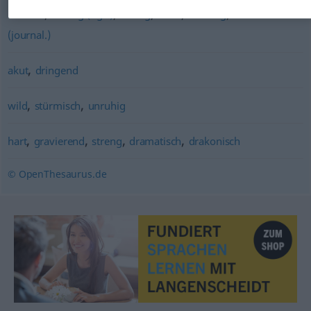
,
,
,
,
,
intensiv
tüchtig (ugs.)
kräftig
stark
mächtig
dramatisch
(journal.)
,
akut
dringend
,
,
wild
stürmisch
unruhig
,
,
,
,
hart
gravierend
streng
dramatisch
drakonisch
© OpenThesaurus.de