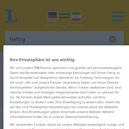
Ihre Privatsphäre ist uns wichtig
Deutsch-Persisch Wörterbuch
heftig
Wir und unsere
716
-Partner speichern und greifen auf personenbezogene
Deutsch-Persisch Übersetzung für
Daten wie Browserdaten oder eindeutige Kennungen auf Ihrem Gerät zu.
Durch Auswahl von Akzeptieren aktivieren Sie Tracking-Technologien für
"heftig"
die unter „Wir und unsere Partner verarbeiten Daten, um Ihnen Dienste
bereitzustellen“ aufgeführten Zwecke. Wenn Tracker deaktiviert sind, sind
manche Inhalte und Anzeigen möglicherweise nicht mehr so relevant für
"heftig" Persisch Übersetzung
Sie. Sie können dieses Menü jederzeit wieder aufrufen, um Ihre
Einstellungen zu ändern oder Ihre Einwilligung zu widerrufen, indem Sie
auf den Link Privatsphäre-Einstellungen am unteren Rand der Webseite
„heftig“
klicken. Ihre Einstellungen gelten innerhalb unseres Website. Weitere
Informationen finden Sie in unserer Datenschutzerklärung.
Wir verwenden Cookies, damit Sie unsere Webseite bestmöglich nutzen und
heftig