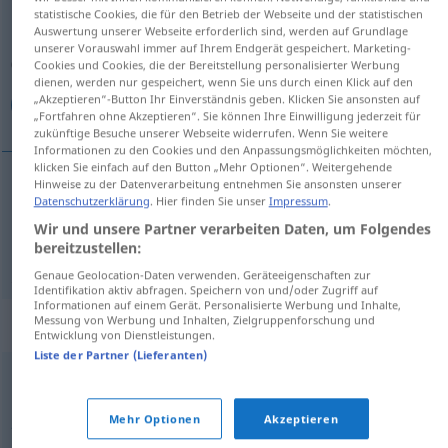
statistische Cookies, die für den Betrieb der Webseite und der statistischen
Auswertung unserer Webseite erforderlich sind, werden auf Grundlage
Übersicht aller Übersetzungen
unserer Vorauswahl immer auf Ihrem Endgerät gespeichert. Marketing-
(Für mehr Details die Übersetzung anklicken/antippen)
Cookies und Cookies, die der Bereitstellung personalisierter Werbung
dienen, werden nur gespeichert, wenn Sie uns durch einen Klick auf den
„Akzeptieren“-Button Ihr Einverständnis geben. Klicken Sie ansonsten auf
دراماتیک, پرهیجان
„Fortfahren ohne Akzeptieren“. Sie können Ihre Einwilligung jederzeit für
zukünftige Besuche unserer Webseite widerrufen. Wenn Sie weitere
Informationen zu den Cookies und den Anpassungsmöglichkeiten möchten,
klicken Sie einfach auf den Button „Mehr Optionen“. Weitergehende
Hinweise zu der Datenverarbeitung entnehmen Sie ansonsten unserer
Datenschutzerklärung
. Hier finden Sie unser
Impressum
.
دراماتیک
[drāmātik]
dramatisch
Wir und unsere Partner verarbeiten Daten, um Folgendes
bereitzustellen:
پرهیجان
[por-hajeğān]
dramatisch
Genaue Geolocation-Daten verwenden. Geräteeigenschaften zur
Identifikation aktiv abfragen. Speichern von und/oder Zugriff auf
Informationen auf einem Gerät. Personalisierte Werbung und Inhalte,
Synonyme für "dramatisch"
Messung von Werbung und Inhalten, Zielgruppenforschung und
Entwicklung von Dienstleistungen.
Liste der Partner (Lieferanten)
,
,
,
heftig
deutlich
erheblich
sehr (vor Verben oder Partizipien
,
,
,
,
,
Mehr Optionen
Akzeptieren
2)
intensiv
tüchtig (ugs.)
kräftig
stark
mächtig