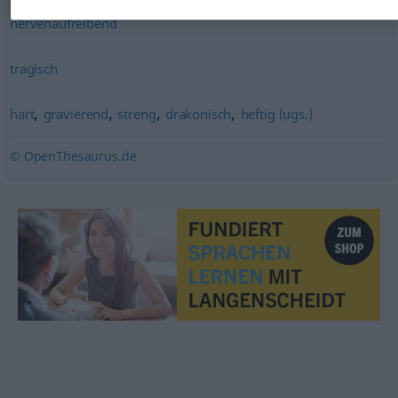
nervenaufreibend
tragisch
,
,
,
,
hart
gravierend
streng
drakonisch
heftig (ugs.)
© OpenThesaurus.de