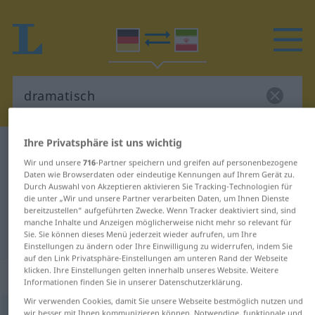
Ihre Privatsphäre ist uns wichtig
Deutsch-Persisch Wörterbuch
dramatisch
Wir und unsere
716
-Partner speichern und greifen auf personenbezogene
Deutsch-Persisch Übersetzung für
Daten wie Browserdaten oder eindeutige Kennungen auf Ihrem Gerät zu.
Durch Auswahl von Akzeptieren aktivieren Sie Tracking-Technologien für
"dramatisch"
die unter „Wir und unsere Partner verarbeiten Daten, um Ihnen Dienste
bereitzustellen“ aufgeführten Zwecke. Wenn Tracker deaktiviert sind, sind
manche Inhalte und Anzeigen möglicherweise nicht mehr so relevant für
"dramatisch" Persisch Übersetzung
Sie. Sie können dieses Menü jederzeit wieder aufrufen, um Ihre
Einstellungen zu ändern oder Ihre Einwilligung zu widerrufen, indem Sie
auf den Link Privatsphäre-Einstellungen am unteren Rand der Webseite
klicken. Ihre Einstellungen gelten innerhalb unseres Website. Weitere
„dramatisch“
Informationen finden Sie in unserer Datenschutzerklärung.
Wir verwenden Cookies, damit Sie unsere Webseite bestmöglich nutzen und
dramatisch
wir besser mit Ihnen kommunizieren können. Notwendige, funktionale und