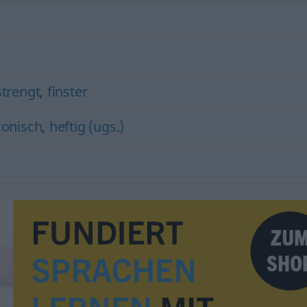
trengt
,
finster
konisch
,
heftig (ugs.)