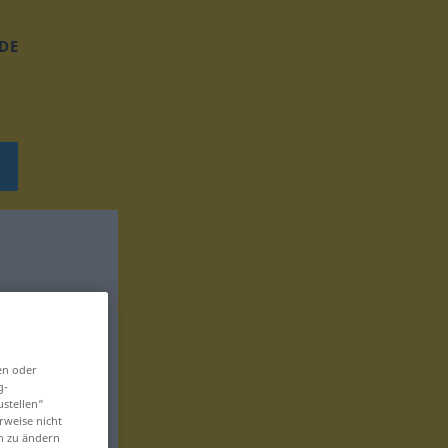
DE
en oder
g-
ustellen“
rweise nicht
en zu ändern