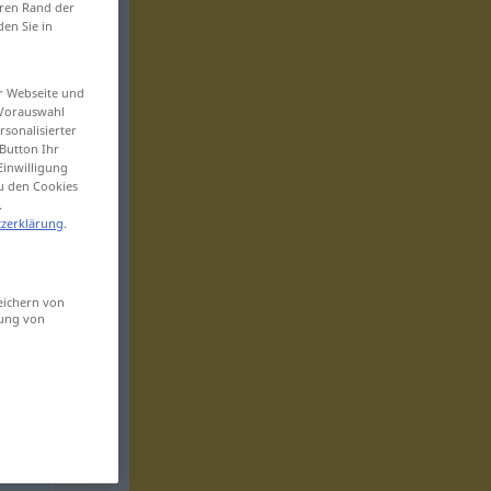
eren Rand der
den Sie in
er Webseite und
 Vorauswahl
sonalisierter
Button Ihr
Einwilligung
zu den Cookies
.
zerklärung
.
eichern von
sung von