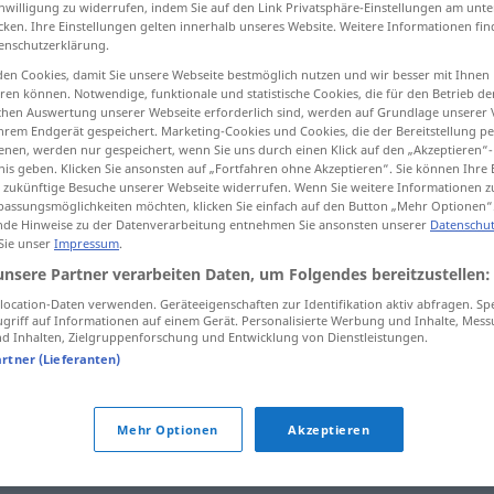
inwilligung zu widerrufen, indem Sie auf den Link Privatsphäre-Einstellungen am unt
cken. Ihre Einstellungen gelten innerhalb unseres Website. Weitere Informationen fin
enschutzerklärung.
en Cookies, damit Sie unsere Webseite bestmöglich nutzen und wir besser mit Ihnen
en können. Notwendige, funktionale und statistische Cookies, die für den Betrieb d
tippen)
ischen Auswertung unserer Webseite erforderlich sind, werden auf Grundlage unserer
hrem Endgerät gespeichert. Marketing-Cookies und Cookies, die der Bereitstellung per
nen, werden nur gespeichert, wenn Sie uns durch einen Klick auf den „Akzeptieren“-
nis geben. Klicken Sie ansonsten auf „Fortfahren ohne Akzeptieren“. Sie können Ihre 
ür zukünftige Besuche unserer Webseite widerrufen. Wenn Sie weitere Informationen 
assungsmöglichkeiten möchten, klicken Sie einfach auf den Button „Mehr Optionen“
de Hinweise zu der Datenverarbeitung entnehmen Sie ansonsten unserer
Datenschut
سخ
streng
[saxt]
 Sie unser
Impressum
.
unsere Partner verarbeiten Daten, um Folgendes bereitzustellen:
[saxt-gir]
ocation-Daten verwenden. Geräteeigenschaften zur Identifikation aktiv abfragen. Sp
griff auf Informationen auf einem Gerät. Personalisierte Werbung und Inhalte, Mes
 Inhalten, Zielgruppenforschung und Entwicklung von Dienstleistungen.
artner (Lieferanten)
streng
verboten
n mamnu']
Mehr Optionen
Akzeptieren