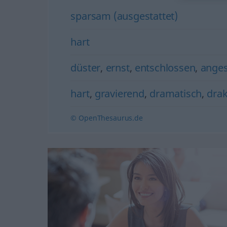
sparsam (ausgestattet)
hart
düster
,
ernst
,
entschlossen
,
anges
hart
,
gravierend
,
dramatisch
,
dra
© OpenThesaurus.de