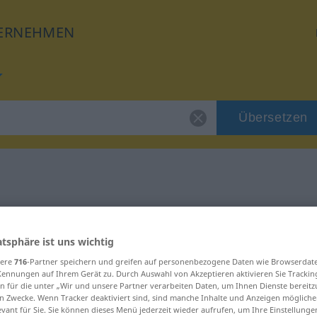
ERNEHMEN
Übersetzen
 für "streng"
atsphäre ist uns wichtig
sere
716
-Partner speichern und greifen auf personenbezogene Daten wie Browserdat
Kennungen auf Ihrem Gerät zu. Durch Auswahl von Akzeptieren aktivieren Sie Trackin
n für die unter „Wir und unsere Partner verarbeiten Daten, um Ihnen Dienste bereitz
n Zwecke. Wenn Tracker deaktiviert sind, sind manche Inhalte und Anzeigen mögliche
evant für Sie. Sie können dieses Menü jederzeit wieder aufrufen, um Ihre Einstellung