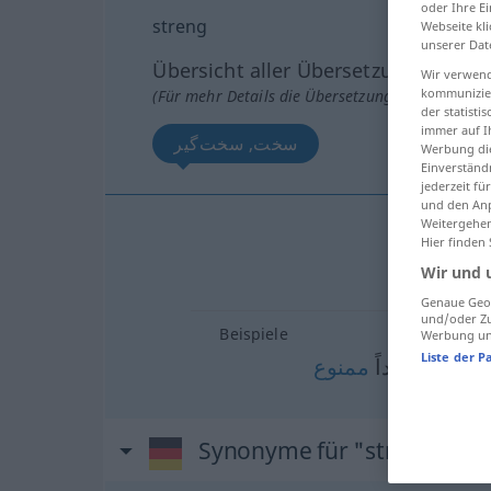
oder Ihre E
streng
Webseite kli
unserer Dat
Übersicht aller Übersetzungen
Wir verwend
kommunizier
(Für mehr Details die Übersetzung anklicken/an
der statist
immer auf I
سخت, سخت‌گیر
Werbung die
Einverständ
jederzeit f
und den Anp
Weitergehen
ت
Hier finden
Wir und 
سخت‌گیر
Genaue Geol
und/oder Zu
Beispiele
Werbung und
Liste der P
اكیداً
ممنوع
[akida
Synonyme für "streng"