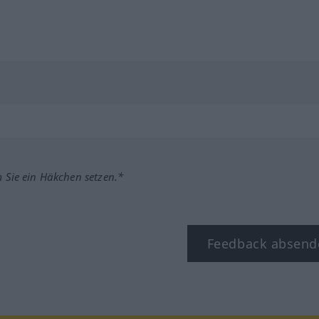
m Sie ein Häkchen setzen.*
Feedback absend