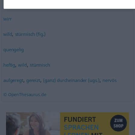
wirr
,
wild
stürmisch (fig.)
quengelig
,
,
heftig
wild
stürmisch
,
,
,
aufgeregt
gereizt
(ganz) durcheinander (ugs.)
nervös
© OpenThesaurus.de