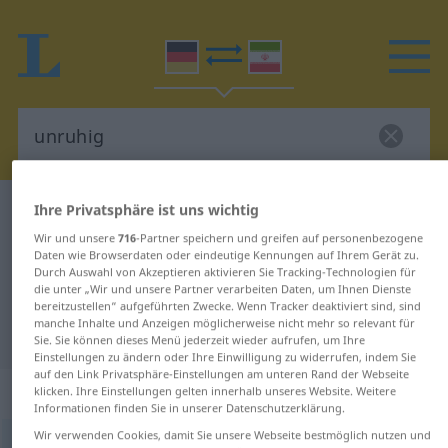
Ihre Privatsphäre ist uns wichtig
Deutsch-Persisch Wörterbuch
unruhig
Deutsch-Persisch Übersetzung für
Wir und unsere
716
-Partner speichern und greifen auf personenbezogene
Daten wie Browserdaten oder eindeutige Kennungen auf Ihrem Gerät zu.
"unruhig"
Durch Auswahl von Akzeptieren aktivieren Sie Tracking-Technologien für
die unter „Wir und unsere Partner verarbeiten Daten, um Ihnen Dienste
bereitzustellen“ aufgeführten Zwecke. Wenn Tracker deaktiviert sind, sind
manche Inhalte und Anzeigen möglicherweise nicht mehr so relevant für
"unruhig" Persisch Übersetzung
Sie. Sie können dieses Menü jederzeit wieder aufrufen, um Ihre
Einstellungen zu ändern oder Ihre Einwilligung zu widerrufen, indem Sie
auf den Link Privatsphäre-Einstellungen am unteren Rand der Webseite
„unruhig“
klicken. Ihre Einstellungen gelten innerhalb unseres Website. Weitere
Informationen finden Sie in unserer Datenschutzerklärung.
Wir verwenden Cookies, damit Sie unsere Webseite bestmöglich nutzen und
unruhig