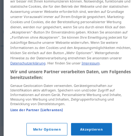
wir besser mit Ihnen kommunizieren können. Notwendige, funktionale und
statistische Cookies, die für den Betrieb der Webseite und der statistischen
Übersicht aller Übersetzungen
Auswertung unserer Webseite erforderlich sind, werden auf Grundlage
unserer Vorauswahl immer auf Ihrem Endgerät gespeichert. Marketing-
(Für mehr Details die Übersetzung anklicken/antippen)
Cookies und Cookies, die der Bereitstellung personalisierter Werbung
dienen, werden nur gespeichert, wenn Sie uns durch einen Klick auf den
نگران, دلواپس
ناآرام, بی‌قرار
„Akzeptieren“-Button Ihr Einverständnis geben. Klicken Sie ansonsten auf
„Fortfahren ohne Akzeptieren“. Sie können Ihre Einwilligung jederzeit für
zukünftige Besuche unserer Webseite widerrufen. Wenn Sie weitere
Informationen zu den Cookies und den Anpassungsmöglichkeiten möchten,
klicken Sie einfach auf den Button „Mehr Optionen“. Weitergehende
Hinweise zu der Datenverarbeitung entnehmen Sie ansonsten unserer
[nā-ārām]
unruhig
ناآرام
Datenschutzerklärung
. Hier finden Sie unser
Impressum
.
Wir und unsere Partner verarbeiten Daten, um Folgendes
بی‌قرار
[bi-ġarār]
unruhig
bereitzustellen:
Genaue Geolocation-Daten verwenden. Geräteeigenschaften zur
Identifikation aktiv abfragen. Speichern von und/oder Zugriff auf
Informationen auf einem Gerät. Personalisierte Werbung und Inhalte,
[negarān]
unruhig
besorgt
نگران
Messung von Werbung und Inhalten, Zielgruppenforschung und
Entwicklung von Dienstleistungen.
Liste der Partner (Lieferanten)
دلواپس
[del-wā-pas]
unruhig
besorgt
Mehr Optionen
Akzeptieren
Synonyme für "unruhig"