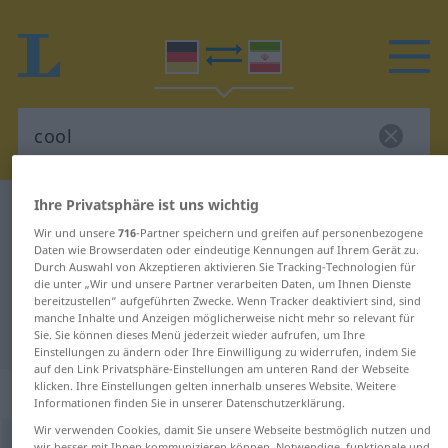
Ihre Privatsphäre ist uns wichtig
Deutsch-Persisch Wörterbuch
cool
Wir und unsere
716
-Partner speichern und greifen auf personenbezogene
Deutsch-Persisch Übersetzung für
Daten wie Browserdaten oder eindeutige Kennungen auf Ihrem Gerät zu.
Durch Auswahl von Akzeptieren aktivieren Sie Tracking-Technologien für
"cool"
die unter „Wir und unsere Partner verarbeiten Daten, um Ihnen Dienste
bereitzustellen“ aufgeführten Zwecke. Wenn Tracker deaktiviert sind, sind
manche Inhalte und Anzeigen möglicherweise nicht mehr so relevant für
"cool" Persisch Übersetzung
Sie. Sie können dieses Menü jederzeit wieder aufrufen, um Ihre
Einstellungen zu ändern oder Ihre Einwilligung zu widerrufen, indem Sie
auf den Link Privatsphäre-Einstellungen am unteren Rand der Webseite
klicken. Ihre Einstellungen gelten innerhalb unseres Website. Weitere
„cool“
Informationen finden Sie in unserer Datenschutzerklärung.
Wir verwenden Cookies, damit Sie unsere Webseite bestmöglich nutzen und
cool
UMG
wir besser mit Ihnen kommunizieren können. Notwendige, funktionale und