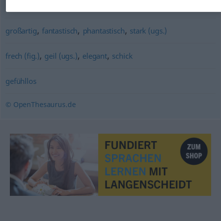
,
,
,
,
,
,
locker
kühl (ugs.)
kaltblütig
gelassen
ruhig
lässig
gefasst
,
,
,
großartig
fantastisch
phantastisch
stark (ugs.)
,
,
,
frech (fig.)
geil (ugs.)
elegant
schick
gefühllos
© OpenThesaurus.de