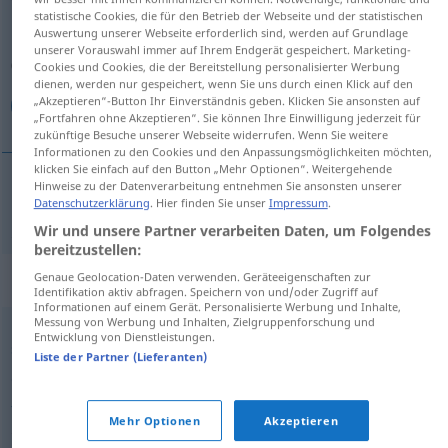
statistische Cookies, die für den Betrieb der Webseite und der statistischen
Auswertung unserer Webseite erforderlich sind, werden auf Grundlage
Übersicht aller Übersetzungen
unserer Vorauswahl immer auf Ihrem Endgerät gespeichert. Marketing-
(Für mehr Details die Übersetzung anklicken/antippen)
Cookies und Cookies, die der Bereitstellung personalisierter Werbung
dienen, werden nur gespeichert, wenn Sie uns durch einen Klick auf den
„Akzeptieren“-Button Ihr Einverständnis geben. Klicken Sie ansonsten auf
باحال
„Fortfahren ohne Akzeptieren“. Sie können Ihre Einwilligung jederzeit für
zukünftige Besuche unserer Webseite widerrufen. Wenn Sie weitere
Informationen zu den Cookies und den Anpassungsmöglichkeiten möchten,
klicken Sie einfach auf den Button „Mehr Optionen“. Weitergehende
Hinweise zu der Datenverarbeitung entnehmen Sie ansonsten unserer
Datenschutzerklärung
. Hier finden Sie unser
Impressum
.
باحال
[bā-hāl]
cool
Wir und unsere Partner verarbeiten Daten, um Folgendes
bereitzustellen:
Synonyme für "cool"
Genaue Geolocation-Daten verwenden. Geräteeigenschaften zur
Identifikation aktiv abfragen. Speichern von und/oder Zugriff auf
Informationen auf einem Gerät. Personalisierte Werbung und Inhalte,
Messung von Werbung und Inhalten, Zielgruppenforschung und
Entwicklung von Dienstleistungen.
,
,
,
,
super (ugs.)
sauber (ugs.)
Sahne (ugs.)
genial (ugs.)
Liste der Partner (Lieferanten)
,
,
,
,
,
großartig
prima (ugs.)
stark (ugs.)
phantastisch
toll
,
,
fantastisch
geil (ugs.)
klasse (ugs.)
Mehr Optionen
Akzeptieren