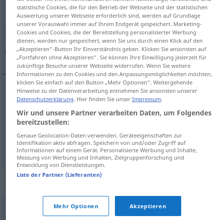
statistische Cookies, die für den Betrieb der Webseite und der statistischen
Auswertung unserer Webseite erforderlich sind, werden auf Grundlage
Übersicht aller Übersetzungen
unserer Vorauswahl immer auf Ihrem Endgerät gespeichert. Marketing-
(Für mehr Details die Übersetzung anklicken/antippen)
Cookies und Cookies, die der Bereitstellung personalisierter Werbung
dienen, werden nur gespeichert, wenn Sie uns durch einen Klick auf den
„Akzeptieren“-Button Ihr Einverständnis geben. Klicken Sie ansonsten auf
بی‌حس, بی‌احساس, بی‌عاطفه
„Fortfahren ohne Akzeptieren“. Sie können Ihre Einwilligung jederzeit für
zukünftige Besuche unserer Webseite widerrufen. Wenn Sie weitere
Informationen zu den Cookies und den Anpassungsmöglichkeiten möchten,
klicken Sie einfach auf den Button „Mehr Optionen“. Weitergehende
Hinweise zu der Datenverarbeitung entnehmen Sie ansonsten unserer
Datenschutzerklärung
. Hier finden Sie unser
Impressum
.
بی‌حس
[bi-hes]
gefühllos
Wir und unsere Partner verarbeiten Daten, um Folgendes
bereitzustellen:
بی‌احساس
[bi-ehsās]
gefühllos
Genaue Geolocation-Daten verwenden. Geräteeigenschaften zur
Identifikation aktiv abfragen. Speichern von und/oder Zugriff auf
بی‌عاطفه
[bi-ātefe]
gefühllos
Informationen auf einem Gerät. Personalisierte Werbung und Inhalte,
Messung von Werbung und Inhalten, Zielgruppenforschung und
Entwicklung von Dienstleistungen.
Liste der Partner (Lieferanten)
Synonyme für "gefühllos"
Mehr Optionen
Akzeptieren
,
grob
gleichgültig