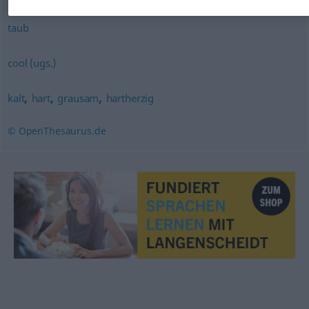
taub
cool (ugs.)
,
,
,
kalt
hart
grausam
hartherzig
© OpenThesaurus.de