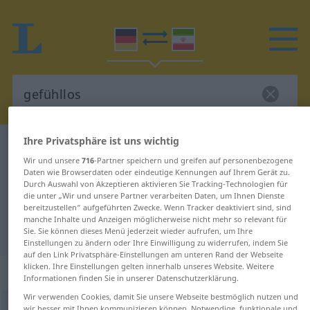
Ihre Privatsphäre ist uns wichtig
Deutsch-Persisch Wörterbuch
gefühllos
Wir und unsere
716
-Partner speichern und greifen auf personenbezogene
Deutsch-Persisch Übersetzung für
Daten wie Browserdaten oder eindeutige Kennungen auf Ihrem Gerät zu.
Durch Auswahl von Akzeptieren aktivieren Sie Tracking-Technologien für
"gefühllos"
die unter „Wir und unsere Partner verarbeiten Daten, um Ihnen Dienste
bereitzustellen“ aufgeführten Zwecke. Wenn Tracker deaktiviert sind, sind
manche Inhalte und Anzeigen möglicherweise nicht mehr so relevant für
"gefühllos" Persisch Übersetzung
Sie. Sie können dieses Menü jederzeit wieder aufrufen, um Ihre
Einstellungen zu ändern oder Ihre Einwilligung zu widerrufen, indem Sie
auf den Link Privatsphäre-Einstellungen am unteren Rand der Webseite
klicken. Ihre Einstellungen gelten innerhalb unseres Website. Weitere
„gefühllos“
Informationen finden Sie in unserer Datenschutzerklärung.
Wir verwenden Cookies, damit Sie unsere Webseite bestmöglich nutzen und
gefühllos
wir besser mit Ihnen kommunizieren können. Notwendige, funktionale und