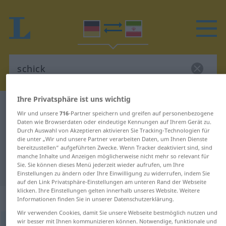
Ihre Privatsphäre ist uns wichtig
Deutsch-Persisch Wörterbuch
schick
Wir und unsere
716
-Partner speichern und greifen auf personenbezogene
Deutsch-Persisch Übersetzung für
Daten wie Browserdaten oder eindeutige Kennungen auf Ihrem Gerät zu.
Durch Auswahl von Akzeptieren aktivieren Sie Tracking-Technologien für
"schick"
die unter „Wir und unsere Partner verarbeiten Daten, um Ihnen Dienste
bereitzustellen“ aufgeführten Zwecke. Wenn Tracker deaktiviert sind, sind
manche Inhalte und Anzeigen möglicherweise nicht mehr so relevant für
Sie. Sie können dieses Menü jederzeit wieder aufrufen, um Ihre
"schick" Persisch Übersetzung
Einstellungen zu ändern oder Ihre Einwilligung zu widerrufen, indem Sie
auf den Link Privatsphäre-Einstellungen am unteren Rand der Webseite
klicken. Ihre Einstellungen gelten innerhalb unseres Website. Weitere
„schick“
Informationen finden Sie in unserer Datenschutzerklärung.
Wir verwenden Cookies, damit Sie unsere Webseite bestmöglich nutzen und
wir besser mit Ihnen kommunizieren können. Notwendige, funktionale und
schick