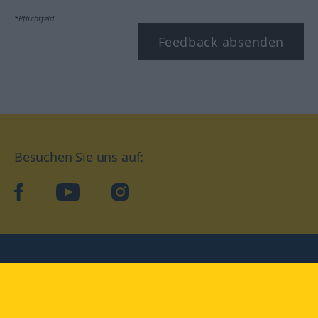
*Pflichtfeld
Feedback absenden
Besuchen Sie uns auf:
facebook
YouTube
Instagram
Langenscheidt