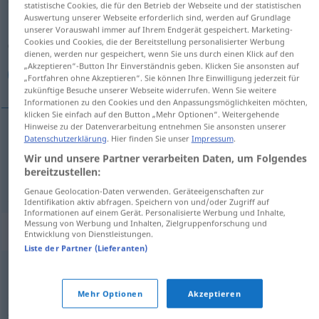
statistische Cookies, die für den Betrieb der Webseite und der statistischen
Auswertung unserer Webseite erforderlich sind, werden auf Grundlage
Übersicht aller Übersetzungen
unserer Vorauswahl immer auf Ihrem Endgerät gespeichert. Marketing-
Cookies und Cookies, die der Bereitstellung personalisierter Werbung
(Für mehr Details die Übersetzung anklicken/antippen)
dienen, werden nur gespeichert, wenn Sie uns durch einen Klick auf den
„Akzeptieren“-Button Ihr Einverständnis geben. Klicken Sie ansonsten auf
خوش‌لباس, شیك
„Fortfahren ohne Akzeptieren“. Sie können Ihre Einwilligung jederzeit für
zukünftige Besuche unserer Webseite widerrufen. Wenn Sie weitere
Informationen zu den Cookies und den Anpassungsmöglichkeiten möchten,
klicken Sie einfach auf den Button „Mehr Optionen“. Weitergehende
Hinweise zu der Datenverarbeitung entnehmen Sie ansonsten unserer
Datenschutzerklärung
. Hier finden Sie unser
Impressum
.
خوش‌لباس
[xoš-lebās]
schick
Wir und unsere Partner verarbeiten Daten, um Folgendes
bereitzustellen:
شیك
[šik]
schick
Genaue Geolocation-Daten verwenden. Geräteeigenschaften zur
Identifikation aktiv abfragen. Speichern von und/oder Zugriff auf
Informationen auf einem Gerät. Personalisierte Werbung und Inhalte,
Messung von Werbung und Inhalten, Zielgruppenforschung und
Synonyme für "schick"
Entwicklung von Dienstleistungen.
Liste der Partner (Lieferanten)
nett
Mehr Optionen
Akzeptieren
,
,
,
frech (fig.)
cool (ugs.)
geil (ugs.)
elegant