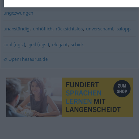
ungezwungen
,
,
,
,
unanständig
unhöflich
rücksichtslos
unverschämt
salopp
,
,
,
cool (ugs.)
geil (ugs.)
elegant
schick
© OpenThesaurus.de