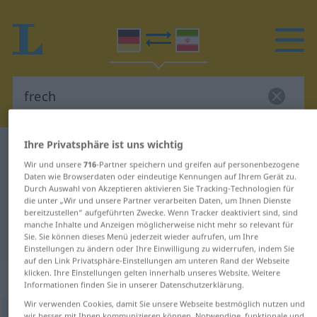
Ihre Privatsphäre ist uns wichtig
Deutsch-Persisch Wörterbuch
frech
Wir und unsere
716
-Partner speichern und greifen auf personenbezogene
Deutsch-Persisch Übersetzung für
Daten wie Browserdaten oder eindeutige Kennungen auf Ihrem Gerät zu.
Durch Auswahl von Akzeptieren aktivieren Sie Tracking-Technologien für
"frech"
die unter „Wir und unsere Partner verarbeiten Daten, um Ihnen Dienste
bereitzustellen“ aufgeführten Zwecke. Wenn Tracker deaktiviert sind, sind
manche Inhalte und Anzeigen möglicherweise nicht mehr so relevant für
"frech" Persisch Übersetzung
Sie. Sie können dieses Menü jederzeit wieder aufrufen, um Ihre
Einstellungen zu ändern oder Ihre Einwilligung zu widerrufen, indem Sie
auf den Link Privatsphäre-Einstellungen am unteren Rand der Webseite
klicken. Ihre Einstellungen gelten innerhalb unseres Website. Weitere
„frech“
Informationen finden Sie in unserer Datenschutzerklärung.
Wir verwenden Cookies, damit Sie unsere Webseite bestmöglich nutzen und
frech
wir besser mit Ihnen kommunizieren können. Notwendige, funktionale und