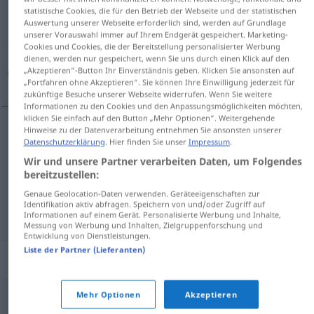
statistische Cookies, die für den Betrieb der Webseite und der statistischen
Auswertung unserer Webseite erforderlich sind, werden auf Grundlage
Übersicht aller Übersetzungen
unserer Vorauswahl immer auf Ihrem Endgerät gespeichert. Marketing-
(Für mehr Details die Übersetzung anklicken/antippen)
Cookies und Cookies, die der Bereitstellung personalisierter Werbung
dienen, werden nur gespeichert, wenn Sie uns durch einen Klick auf den
„Akzeptieren“-Button Ihr Einverständnis geben. Klicken Sie ansonsten auf
پررو, گستاخ, شوخ
„Fortfahren ohne Akzeptieren“. Sie können Ihre Einwilligung jederzeit für
zukünftige Besuche unserer Webseite widerrufen. Wenn Sie weitere
Informationen zu den Cookies und den Anpassungsmöglichkeiten möchten,
klicken Sie einfach auf den Button „Mehr Optionen“. Weitergehende
Hinweise zu der Datenverarbeitung entnehmen Sie ansonsten unserer
Datenschutzerklärung
. Hier finden Sie unser
Impressum
.
[por-ru]
frech
پررو
Wir und unsere Partner verarbeiten Daten, um Folgendes
bereitzustellen:
گستاخ
[gostāx]
frech
Genaue Geolocation-Daten verwenden. Geräteeigenschaften zur
Identifikation aktiv abfragen. Speichern von und/oder Zugriff auf
[šox]
frech
شوخ
AFG
Informationen auf einem Gerät. Personalisierte Werbung und Inhalte,
Messung von Werbung und Inhalten, Zielgruppenforschung und
Entwicklung von Dienstleistungen.
Liste der Partner (Lieferanten)
Synonyme für "frech"
Mehr Optionen
Akzeptieren
glatt