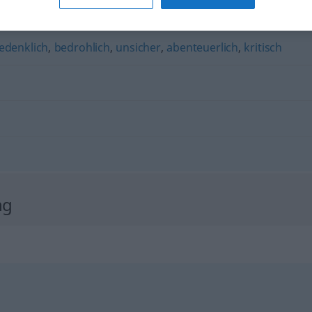
strengt
,
finster
edenklich
,
bedrohlich
,
unsicher
,
abenteuerlich
,
kritisch
ng