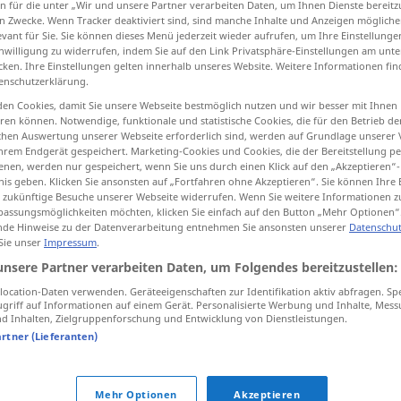
n für die unter „Wir und unsere Partner verarbeiten Daten, um Ihnen Dienste bereitz
n Zwecke. Wenn Tracker deaktiviert sind, sind manche Inhalte und Anzeigen mögliche
evant für Sie. Sie können dieses Menü jederzeit wieder aufrufen, um Ihre Einstellung
inwilligung zu widerrufen, indem Sie auf den Link Privatsphäre-Einstellungen am unt
cken. Ihre Einstellungen gelten innerhalb unseres Website. Weitere Informationen fin
tippen)
enschutzerklärung.
en Cookies, damit Sie unsere Webseite bestmöglich nutzen und wir besser mit Ihnen
en können. Notwendige, funktionale und statistische Cookies, die für den Betrieb d
ischen Auswertung unserer Webseite erforderlich sind, werden auf Grundlage unserer
hrem Endgerät gespeichert. Marketing-Cookies und Cookies, die der Bereitstellung per
nen, werden nur gespeichert, wenn Sie uns durch einen Klick auf den „Akzeptieren“-
nis geben. Klicken Sie ansonsten auf „Fortfahren ohne Akzeptieren“. Sie können Ihre 
ernst
ür zukünftige Besuche unserer Webseite widerrufen. Wenn Sie weitere Informationen 
assungsmöglichkeiten möchten, klicken Sie einfach auf den Button „Mehr Optionen“
de Hinweise zu der Datenverarbeitung entnehmen Sie ansonsten unserer
Datenschut
 Sie unser
Impressum
.
unsere Partner verarbeiten Daten, um Folgendes bereitzustellen:
ocation-Daten verwenden. Geräteeigenschaften zur Identifikation aktiv abfragen. Sp
griff auf Informationen auf einem Gerät. Personalisierte Werbung und Inhalte, Mes
 Inhalten, Zielgruppenforschung und Entwicklung von Dienstleistungen.
artner (Lieferanten)
Mehr Optionen
Akzeptieren