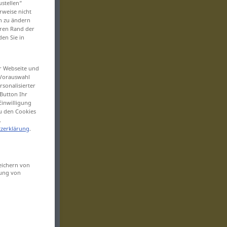
ustellen“
rweise nicht
en zu ändern
eren Rand der
den Sie in
er Webseite und
 Vorauswahl
sonalisierter
Button Ihr
Einwilligung
zu den Cookies
.
zerklärung
.
eichern von
sung von