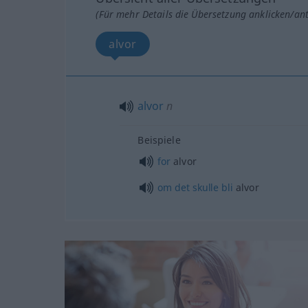
(Für mehr Details die Übersetzung anklicken/an
alvor
alvor
n
Beispiele
for
alvor
om
det
skulle
bli
alvor