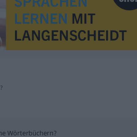
h?
ine Wörterbüchern?