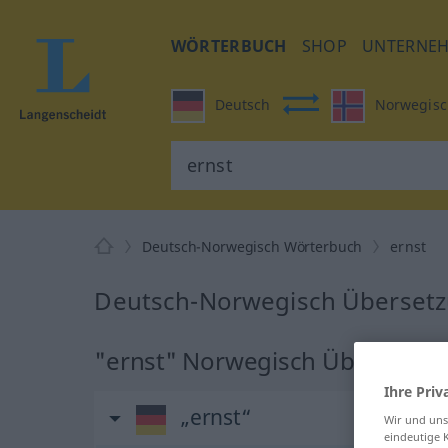
WÖRTERBUCH
SHOP
UNTERNE
Deutsch
Norwegisc
Deutsch-Norwegisch Wörterbuch
ernst
Deutsch-Norwegisch Übersetzu
"ernst" Norwegisch Übersetzu
Ihre Priv
„ernst“
Wir und un
eindeutige 