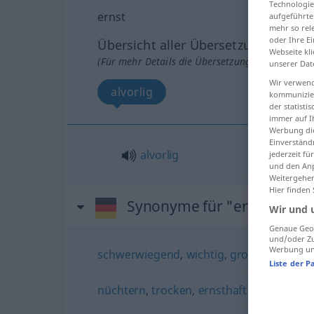
Technologie
ernst
aufgeführte
mehr so rel
oder Ihre E
Übersicht aller Übersetzungen
Webseite kli
(Für mehr Details die Übersetzung anklicken/an
unserer Dat
Wir verwend
alvorlig
kommunizier
der statist
immer auf I
Werbung die
Einverständ
alvorlig
jederzeit f
und den Anp
Weitergehen
Hier finden
Synonyme für "ernst"
Wir und 
Genaue Geol
und/oder Zu
Werbung und
schwerwiegend
,
wichtig
,
groß
Liste der P
nüchtern
,
trocken
,
ernsthaft