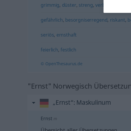
grimmig
,
düster
,
streng
,
verbissen
,
ange
gefährlich
,
besorgniserregend
,
riskant
,
b
seriös
,
ernsthaft
feierlich
,
festlich
© OpenThesaurus.de
"Ernst" Norwegisch Übersetzu
„Ernst“
: Maskulinum
Ernst
m
Übersicht aller Übersetzungen