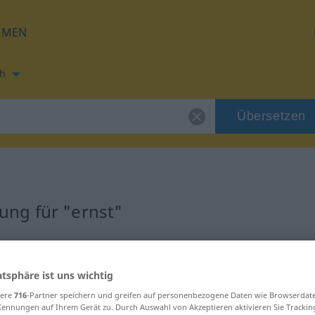
HMEN
h
Übersetzen
ng für "ernst"
ng
atsphäre ist uns wichtig
sere
716
-Partner speichern und greifen auf personenbezogene Daten wie Browserdat
Kennungen auf Ihrem Gerät zu. Durch Auswahl von Akzeptieren aktivieren Sie Trackin