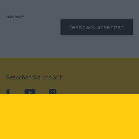
*Pflichtfeld
Feedback absenden
Besuchen Sie uns auf:
facebook
YouTube
Instagram
Langenscheidt