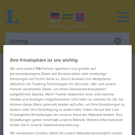
Ihre Privatsphäre ist uns wichtig
Deutsch-Norwegisch Wörterbuch
streng
Wir und unsere
716
-Partner speichern und greifen auf
Deutsch-Norwegisch Übersetzung
personenbezogene Daten wie Browserdaten oder eindeutige
Kennungen auf Ihrem Gerät zu. Durch Auswahl von Akzeptieren
für "streng"
aktivieren Sie Tracking-Technologien für die unter „Wir und unsere
Partner verarbeiten Daten, um Ihnen Dienste bereitzustellen“
aufgeführten Zwecke. Wenn Tracker deaktiviert sind, sind manche
Inhalte und Anzeigen möglicherweise nicht mehr so relevant für Sie. Sie
"streng" Norwegisch Übersetzung
können dieses Menü jederzeit wieder aufrufen, um Ihre Einstellungen zu
ändern oder Ihre Einwilligung zu widerrufen, indem Sie auf den Link
Privatsphäre-Einstellungen am unteren Rand der Webseite klicken. Ihre
„streng“
Einstellungen gelten innerhalb unseres Website. Weitere Informationen
finden Sie in unserer Datenschutzerklärung.
Wir verwenden Cookies, damit Sie unsere Webseite bestmöglich nutzen
streng