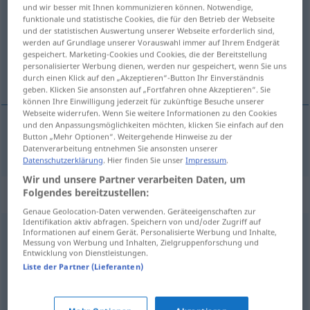
und wir besser mit Ihnen kommunizieren können. Notwendige,
funktionale und statistische Cookies, die für den Betrieb der Webseite
Übersicht aller Übersetzungen
und der statistischen Auswertung unserer Webseite erforderlich sind,
(Für mehr Details die Übersetzung anklicken/antippen)
werden auf Grundlage unserer Vorauswahl immer auf Ihrem Endgerät
gespeichert. Marketing-Cookies und Cookies, die der Bereitstellung
personalisierter Werbung dienen, werden nur gespeichert, wenn Sie uns
streng
durch einen Klick auf den „Akzeptieren“-Button Ihr Einverständnis
geben. Klicken Sie ansonsten auf „Fortfahren ohne Akzeptieren“. Sie
können Ihre Einwilligung jederzeit für zukünftige Besuche unserer
Webseite widerrufen. Wenn Sie weitere Informationen zu den Cookies
und den Anpassungsmöglichkeiten möchten, klicken Sie einfach auf den
Button „Mehr Optionen“. Weitergehende Hinweise zu der
streng
streng
Datenverarbeitung entnehmen Sie ansonsten unserer
Datenschutzerklärung
. Hier finden Sie unser
Impressum
.
Wir und unsere Partner verarbeiten Daten, um
Synonyme für "streng"
Folgendes bereitzustellen:
Genaue Geolocation-Daten verwenden. Geräteeigenschaften zur
Identifikation aktiv abfragen. Speichern von und/oder Zugriff auf
Informationen auf einem Gerät. Personalisierte Werbung und Inhalte,
sparsam (ausgestattet)
,
anspruchslos
Messung von Werbung und Inhalten, Zielgruppenforschung und
Entwicklung von Dienstleistungen.
Liste der Partner (Lieferanten)
autoritär
,
hart