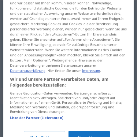
und wir besser mit Ihnen kommunizieren können. Notwendige,
funktionale und statistische Cookies, die für den Betrieb der Webseite
angestrengt
und der statistischen Auswertung unserer Webseite erforderlich sind,
werden auf Grundlage unserer Vorauswahl immer auf Ihrem Endgerät
Übersicht aller Übersetzungen
gespeichert. Marketing-Cookies und Cookies, die der Bereitstellung
(Für mehr Details die Übersetzung anklicken/antippen)
personalisierter Werbung dienen, werden nur gespeichert, wenn Sie uns
durch einen Klick auf den „Akzeptieren“-Button Ihr Einverständnis
geben. Klicken Sie ansonsten auf „Fortfahren ohne Akzeptieren“. Sie
anstrengt
können Ihre Einwilligung jederzeit für zukünftige Besuche unserer
Webseite widerrufen. Wenn Sie weitere Informationen zu den Cookies
und den Anpassungsmöglichkeiten möchten, klicken Sie einfach auf den
Button „Mehr Optionen“. Weitergehende Hinweise zu der
Datenverarbeitung entnehmen Sie ansonsten unserer
Datenschutzerklärung
. Hier finden Sie unser
Impressum
.
anstrengt
angestrengt
Wir und unsere Partner verarbeiten Daten, um
Folgendes bereitzustellen:
Genaue Geolocation-Daten verwenden. Geräteeigenschaften zur
Synonyme für "angestrengt"
Identifikation aktiv abfragen. Speichern von und/oder Zugriff auf
Informationen auf einem Gerät. Personalisierte Werbung und Inhalte,
Messung von Werbung und Inhalten, Zielgruppenforschung und
Entwicklung von Dienstleistungen.
angespannt
Liste der Partner (Lieferanten)
künstlich