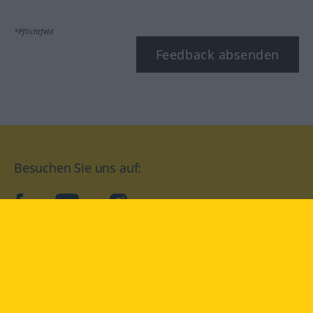
*Pflichtfeld
Feedback absenden
Besuchen Sie uns auf:
facebook
YouTube
Instagram
Langenscheidt