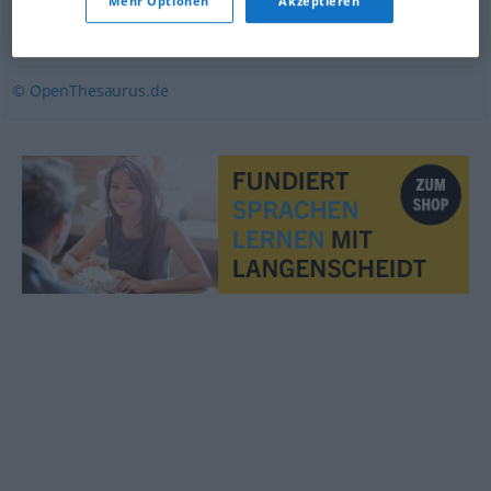
Mehr Optionen
Akzeptieren
grimmig
,
düster
,
ernst
,
streng
,
verbissen
,
finster
© OpenThesaurus.de