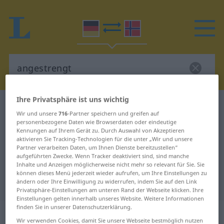
Ihre Privatsphäre ist uns wichtig
Deutsch-Norwegisch Wörterbuch
angestrengt
Wir und unsere
716
-Partner speichern und greifen auf
Deutsch-Norwegisch Übersetzung
personenbezogene Daten wie Browserdaten oder eindeutige
Kennungen auf Ihrem Gerät zu. Durch Auswahl von Akzeptieren
für "angestrengt"
aktivieren Sie Tracking-Technologien für die unter „Wir und unsere
Partner verarbeiten Daten, um Ihnen Dienste bereitzustellen“
aufgeführten Zwecke. Wenn Tracker deaktiviert sind, sind manche
Inhalte und Anzeigen möglicherweise nicht mehr so relevant für Sie. Sie
"angestrengt" Norwegisch
können dieses Menü jederzeit wieder aufrufen, um Ihre Einstellungen zu
Übersetzung
ändern oder Ihre Einwilligung zu widerrufen, indem Sie auf den Link
Privatsphäre-Einstellungen am unteren Rand der Webseite klicken. Ihre
Einstellungen gelten innerhalb unseres Website. Weitere Informationen
finden Sie in unserer Datenschutzerklärung.
„angestrengt“
Wir verwenden Cookies, damit Sie unsere Webseite bestmöglich nutzen