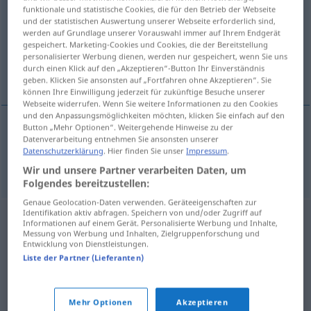
funktionale und statistische Cookies, die für den Betrieb der Webseite
und der statistischen Auswertung unserer Webseite erforderlich sind,
Übersicht aller Übersetzungen
werden auf Grundlage unserer Vorauswahl immer auf Ihrem Endgerät
(Für mehr Details die Übersetzung anklicken/antippen)
gespeichert. Marketing-Cookies und Cookies, die der Bereitstellung
personalisierter Werbung dienen, werden nur gespeichert, wenn Sie uns
durch einen Klick auf den „Akzeptieren“-Button Ihr Einverständnis
Ernst
geben. Klicken Sie ansonsten auf „Fortfahren ohne Akzeptieren“. Sie
können Ihre Einwilligung jederzeit für zukünftige Besuche unserer
Webseite widerrufen. Wenn Sie weitere Informationen zu den Cookies
und den Anpassungsmöglichkeiten möchten, klicken Sie einfach auf den
Button „Mehr Optionen“. Weitergehende Hinweise zu der
Datenverarbeitung entnehmen Sie ansonsten unserer
Ernst
m
alvor
Datenschutzerklärung
. Hier finden Sie unser
Impressum
.
Wir und unsere Partner verarbeiten Daten, um
Folgendes bereitzustellen:
Genaue Geolocation-Daten verwenden. Geräteeigenschaften zur
Identifikation aktiv abfragen. Speichern von und/oder Zugriff auf
Informationen auf einem Gerät. Personalisierte Werbung und Inhalte,
Messung von Werbung und Inhalten, Zielgruppenforschung und
Entwicklung von Dienstleistungen.
Liste der Partner (Lieferanten)
Mehr Optionen
Akzeptieren