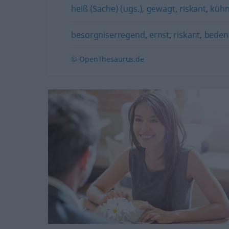
heiß (Sache) (ugs.)
,
gewagt
,
riskant
,
küh
besorgniserregend
,
ernst
,
riskant
,
beden
© OpenThesaurus.de