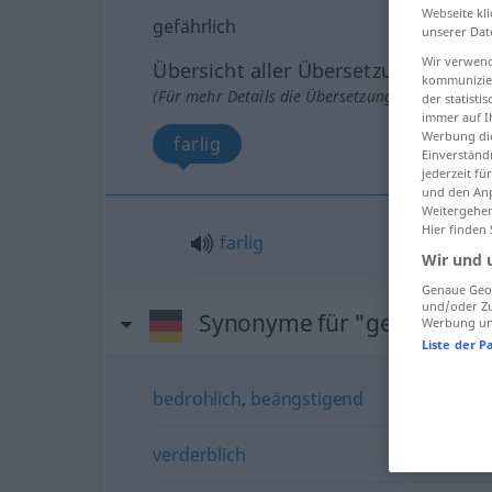
Webseite kli
gefährlich
unserer Dat
Wir verwend
Übersicht aller Übersetzungen
kommunizier
(Für mehr Details die Übersetzung anklicken/an
der statist
immer auf I
Werbung die
farlig
Einverständ
jederzeit f
und den Anp
Weitergehen
Hier finden
farlig
Wir und 
Genaue Geol
und/oder Zu
Synonyme für "gefährlich"
Werbung und
Liste der P
bedrohlich
,
beängstigend
verderblich