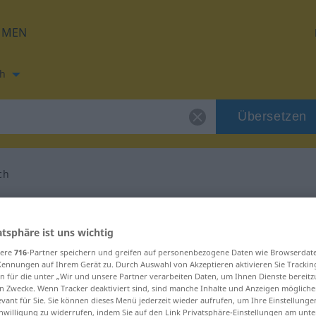
HMEN
h
Übersetzen
ch
ng für "gefährlich"
atsphäre ist uns wichtig
etzung
sere
716
-Partner speichern und greifen auf personenbezogene Daten wie Browserdat
Kennungen auf Ihrem Gerät zu. Durch Auswahl von Akzeptieren aktivieren Sie Trackin
n für die unter „Wir und unsere Partner verarbeiten Daten, um Ihnen Dienste bereitz
n Zwecke. Wenn Tracker deaktiviert sind, sind manche Inhalte und Anzeigen mögliche
evant für Sie. Sie können dieses Menü jederzeit wieder aufrufen, um Ihre Einstellung
inwilligung zu widerrufen, indem Sie auf den Link Privatsphäre-Einstellungen am unt