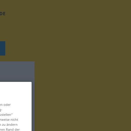
DE
en oder
g-
ustellen“
rweise nicht
en zu ändern
eren Rand der