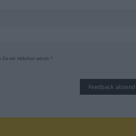
m Sie ein Häkchen setzen.*
Feedback absend