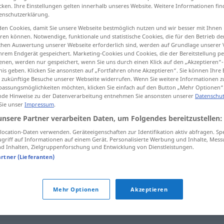
cken. Ihre Einstellungen gelten innerhalb unseres Website. Weitere Informationen fin
enschutzerklärung.
en Cookies, damit Sie unsere Webseite bestmöglich nutzen und wir besser mit Ihnen
en können. Notwendige, funktionale und statistische Cookies, die für den Betrieb d
tippen)
ischen Auswertung unserer Webseite erforderlich sind, werden auf Grundlage unserer
hrem Endgerät gespeichert. Marketing-Cookies und Cookies, die der Bereitstellung per
nen, werden nur gespeichert, wenn Sie uns durch einen Klick auf den „Akzeptieren“-
nis geben. Klicken Sie ansonsten auf „Fortfahren ohne Akzeptieren“. Sie können Ihre 
ür zukünftige Besuche unserer Webseite widerrufen. Wenn Sie weitere Informationen 
assungsmöglichkeiten möchten, klicken Sie einfach auf den Button „Mehr Optionen“
de Hinweise zu der Datenverarbeitung entnehmen Sie ansonsten unserer
Datenschut
 Sie unser
Impressum
.
gefährlich
unsere Partner verarbeiten Daten, um Folgendes bereitzustellen:
ocation-Daten verwenden. Geräteeigenschaften zur Identifikation aktiv abfragen. Sp
griff auf Informationen auf einem Gerät. Personalisierte Werbung und Inhalte, Mes
 Inhalten, Zielgruppenforschung und Entwicklung von Dienstleistungen.
artner (Lieferanten)
Mehr Optionen
Akzeptieren