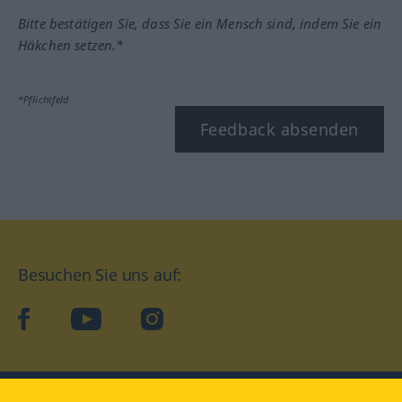
Bitte bestätigen Sie, dass Sie ein Mensch sind, indem Sie ein
Häkchen setzen.*
*Pflichtfeld
Feedback absenden
Besuchen Sie uns auf:
facebook
YouTube
Instagram