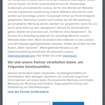
und wir besser mit Ihnen kommunizieren können. Notwendige,
Vernunft
f
<
keine Pluralform
>
funktionale und statistische Cookies, die für den Betrieb der Webseite
und der statistischen Auswertung unserer Webseite erforderlich sind,
Übersicht aller Übersetzungen
werden auf Grundlage unserer Vorauswahl immer auf Ihrem Endgerät
gespeichert. Marketing-Cookies und Cookies, die der Bereitstellung
(Für mehr Details die Übersetzung anklicken/antippen)
personalisierter Werbung dienen, werden nur gespeichert, wenn Sie uns
durch einen Klick auf den „Akzeptieren“-Button Ihr Einverständnis
het gezond verstand, verstand, rede
geben. Klicken Sie ansonsten auf „Fortfahren ohne Akzeptieren“. Sie
können Ihre Einwilligung jederzeit für zukünftige Besuche unserer
Webseite widerrufen. Wenn Sie weitere Informationen zu den Cookies
und den Anpassungsmöglichkeiten möchten, klicken Sie einfach auf den
Button „Mehr Optionen“. Weitergehende Hinweise zu der
Datenverarbeitung entnehmen Sie ansonsten unserer
(het)
verstand
,
rede
Vernunft
Datenschutzerklärung
. Hier finden Sie unser
Impressum
.
Wir und unsere Partner verarbeiten Daten, um
Folgendes bereitzustellen:
(het)
gezond
verstand
Vernunft
Besonnenheit
Genaue Geolocation-Daten verwenden. Geräteeigenschaften zur
Identifikation aktiv abfragen. Speichern von und/oder Zugriff auf
Informationen auf einem Gerät. Personalisierte Werbung und Inhalte,
Messung von Werbung und Inhalten, Zielgruppenforschung und
Entwicklung von Dienstleistungen.
Synonyme für "Vernunft"
Liste der Partner (Lieferanten)