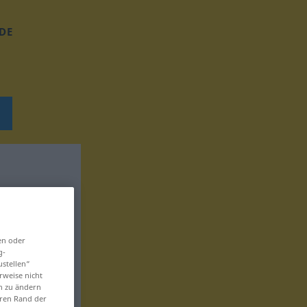
DE
en oder
g-
ustellen“
rweise nicht
en zu ändern
eren Rand der