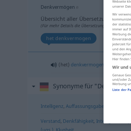
Webseite kli
Denkvermögen
unserer Dat
n
Wir verwend
Übersicht aller Übersetzungen
kommunizier
der statist
(Für mehr Details die Übersetzung anklicken/an
immer auf I
Werbung die
het denkvermogen
Einverständ
jederzeit f
und den Anp
Weitergehen
Hier finden
(het)
denkvermogen
Wir und 
Genaue Geol
und/oder Zu
Werbung und
Synonyme für "Denkverm
Liste der P
Intelligenz
,
Auffassungsgabe
Verstand
,
Denkfähigkeit
,
Intelligenz
,
Grip
(ugs.)
,
Klugheit