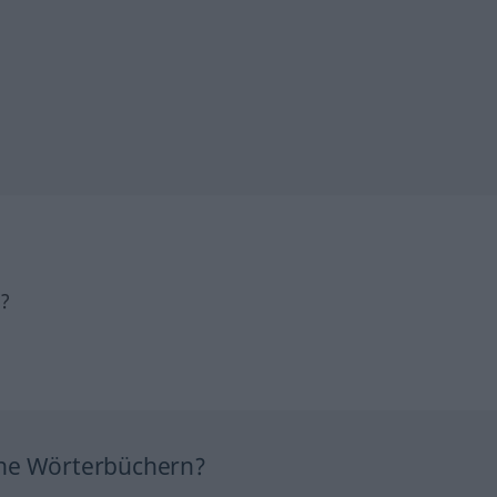
h?
ine Wörterbüchern?