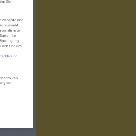
den Sie in
er Webseite und
 Vorauswahl
sonalisierter
Button Ihr
Einwilligung
zu den Cookies
.
zerklärung
.
eichern von
sung von
n