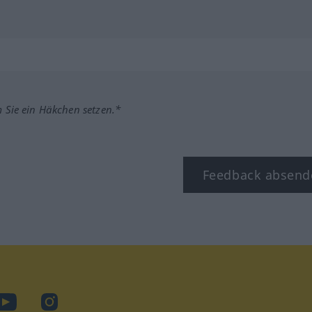
m Sie ein Häkchen setzen.*
Feedback absend
ook
YouTube
Instagram