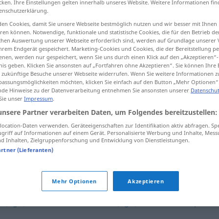
cken. Ihre Einstellungen gelten innerhalb unseres Website. Weitere Informationen fin
enschutzerklärung.
en Cookies, damit Sie unsere Webseite bestmöglich nutzen und wir besser mit Ihnen
en können. Notwendige, funktionale und statistische Cookies, die für den Betrieb d
ischen Auswertung unserer Webseite erforderlich sind, werden auf Grundlage unserer
tippen)
hrem Endgerät gespeichert. Marketing-Cookies und Cookies, die der Bereitstellung per
nen, werden nur gespeichert, wenn Sie uns durch einen Klick auf den „Akzeptieren“-
nis geben. Klicken Sie ansonsten auf „Fortfahren ohne Akzeptieren“. Sie können Ihre 
ür zukünftige Besuche unserer Webseite widerrufen. Wenn Sie weitere Informationen 
assungsmöglichkeiten möchten, klicken Sie einfach auf den Button „Mehr Optionen“
de Hinweise zu der Datenverarbeitung entnehmen Sie ansonsten unserer
Datenschut
 Sie unser
Impressum
.
Denkvermögen
unsere Partner verarbeiten Daten, um Folgendes bereitzustellen:
ocation-Daten verwenden. Geräteeigenschaften zur Identifikation aktiv abfragen. Sp
griff auf Informationen auf einem Gerät. Personalisierte Werbung und Inhalte, Mes
 Inhalten, Zielgruppenforschung und Entwicklung von Dienstleistungen.
ögen"
artner (Lieferanten)
Mehr Optionen
Akzeptieren
s (ugs.)
,
Vernunft
,
Geist
,
Grütze (ugs.)
,
Scharfsinn
,
Köpfche