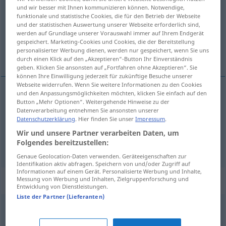
und wir besser mit Ihnen kommunizieren können. Notwendige,
funktionale und statistische Cookies, die für den Betrieb der Webseite
Übersicht aller Übersetzungen
und der statistischen Auswertung unserer Webseite erforderlich sind,
(Für mehr Details die Übersetzung anklicken/antippen)
werden auf Grundlage unserer Vorauswahl immer auf Ihrem Endgerät
gespeichert. Marketing-Cookies und Cookies, die der Bereitstellung
personalisierter Werbung dienen, werden nur gespeichert, wenn Sie uns
geest, esprit
durch einen Klick auf den „Akzeptieren“-Button Ihr Einverständnis
geben. Klicken Sie ansonsten auf „Fortfahren ohne Akzeptieren“. Sie
können Ihre Einwilligung jederzeit für zukünftige Besuche unserer
Webseite widerrufen. Wenn Sie weitere Informationen zu den Cookies
und den Anpassungsmöglichkeiten möchten, klicken Sie einfach auf den
Button „Mehr Optionen“. Weitergehende Hinweise zu der
geest
Geist
a.
Spuk
etc
Datenverarbeitung entnehmen Sie ansonsten unserer
Datenschutzerklärung
. Hier finden Sie unser
Impressum
.
esprit
Geist
Witzigkeit
besonders
Wir und unsere Partner verarbeiten Daten, um
Folgendes bereitzustellen:
Genaue Geolocation-Daten verwenden. Geräteeigenschaften zur
Identifikation aktiv abfragen. Speichern von und/oder Zugriff auf
Informationen auf einem Gerät. Personalisierte Werbung und Inhalte,
Synonyme für "Geist"
Messung von Werbung und Inhalten, Zielgruppenforschung und
Entwicklung von Dienstleistungen.
Liste der Partner (Lieferanten)
Witz