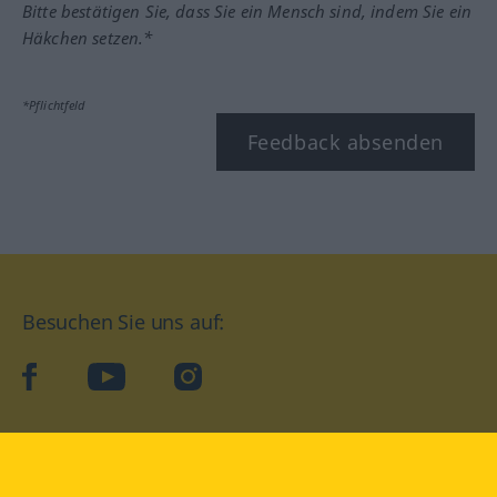
Bitte bestätigen Sie, dass Sie ein Mensch sind, indem Sie ein
Häkchen setzen.*
*Pflichtfeld
Feedback absenden
Besuchen Sie uns auf:
facebook
YouTube
Instagram