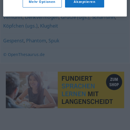
Mehr Optionen
Akzeptieren
Verstand
,
Denkfähigkeit
,
Intelligenz
,
Grips (ugs.)
,
Vernunft
,
Denkvermögen
,
Grütze (ugs.)
,
Scharfsinn
,
Köpfchen (ugs.)
,
Klugheit
Gespenst
,
Phantom
,
Spuk
© OpenThesaurus.de