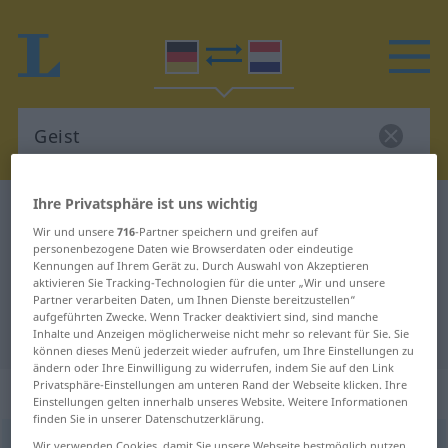
Ihre Privatsphäre ist uns wichtig
Deutsch-Niederländisch Wörterbuch
Geist
Wir und unsere
716
-Partner speichern und greifen auf
Deutsch-Niederländisch
personenbezogene Daten wie Browserdaten oder eindeutige
Kennungen auf Ihrem Gerät zu. Durch Auswahl von Akzeptieren
Übersetzung für "Geist"
aktivieren Sie Tracking-Technologien für die unter „Wir und unsere
Partner verarbeiten Daten, um Ihnen Dienste bereitzustellen“
aufgeführten Zwecke. Wenn Tracker deaktiviert sind, sind manche
"Geist" Niederländisch Übersetzung
Inhalte und Anzeigen möglicherweise nicht mehr so relevant für Sie. Sie
können dieses Menü jederzeit wieder aufrufen, um Ihre Einstellungen zu
ändern oder Ihre Einwilligung zu widerrufen, indem Sie auf den Link
Privatsphäre-Einstellungen am unteren Rand der Webseite klicken. Ihre
„Geist“
: Maskulinum, männlich
Einstellungen gelten innerhalb unseres Website. Weitere Informationen
finden Sie in unserer Datenschutzerklärung.
Geist
m
<
-(e)s
;
-er
>
Wir verwenden Cookies, damit Sie unsere Webseite bestmöglich nutzen