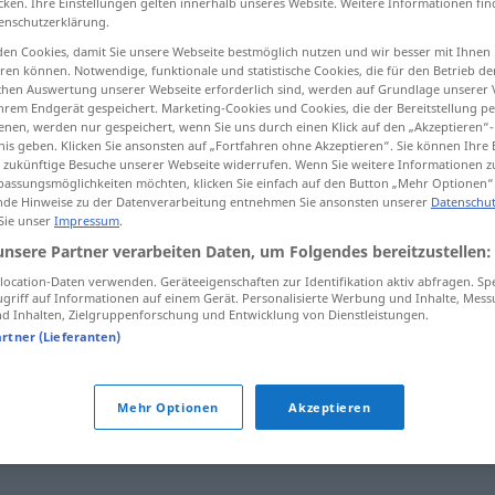
cken. Ihre Einstellungen gelten innerhalb unseres Website. Weitere Informationen fin
enschutzerklärung.
en Cookies, damit Sie unsere Webseite bestmöglich nutzen und wir besser mit Ihnen
en können. Notwendige, funktionale und statistische Cookies, die für den Betrieb d
ischen Auswertung unserer Webseite erforderlich sind, werden auf Grundlage unserer
tippen)
hrem Endgerät gespeichert. Marketing-Cookies und Cookies, die der Bereitstellung per
nen, werden nur gespeichert, wenn Sie uns durch einen Klick auf den „Akzeptieren“-
nis geben. Klicken Sie ansonsten auf „Fortfahren ohne Akzeptieren“. Sie können Ihre 
ür zukünftige Besuche unserer Webseite widerrufen. Wenn Sie weitere Informationen 
assungsmöglichkeiten möchten, klicken Sie einfach auf den Button „Mehr Optionen“
de Hinweise zu der Datenverarbeitung entnehmen Sie ansonsten unserer
Datenschut
 Sie unser
Impressum
.
Grütze
unsere Partner verarbeiten Daten, um Folgendes bereitzustellen:
ocation-Daten verwenden. Geräteeigenschaften zur Identifikation aktiv abfragen. Sp
griff auf Informationen auf einem Gerät. Personalisierte Werbung und Inhalte, Mes
 Inhalten, Zielgruppenforschung und Entwicklung von Dienstleistungen.
artner (Lieferanten)
Mehr Optionen
Akzeptieren
s (ugs.)
,
Vernunft
,
Denkvermögen
,
Geist
,
Scharfsinn
,