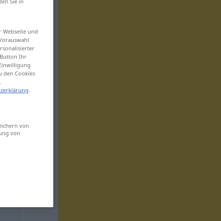
den Sie in
er Webseite und
 Vorauswahl
sonalisierter
Button Ihr
Einwilligung
zu den Cookies
.
zerklärung
.
eichern von
sung von