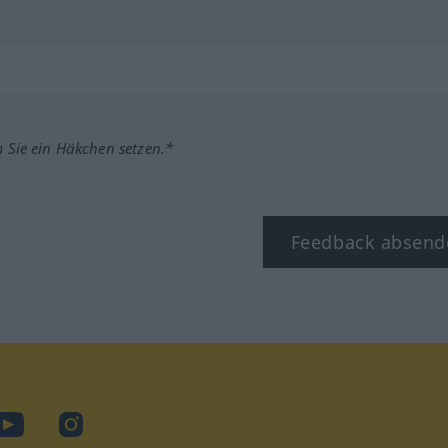
m Sie ein Häkchen setzen.*
Feedback absend
ook
YouTube
Instagram