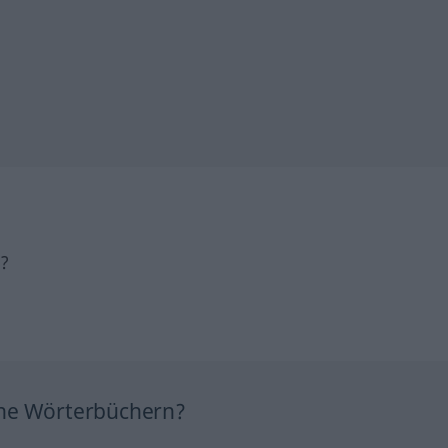
h?
ine Wörterbüchern?