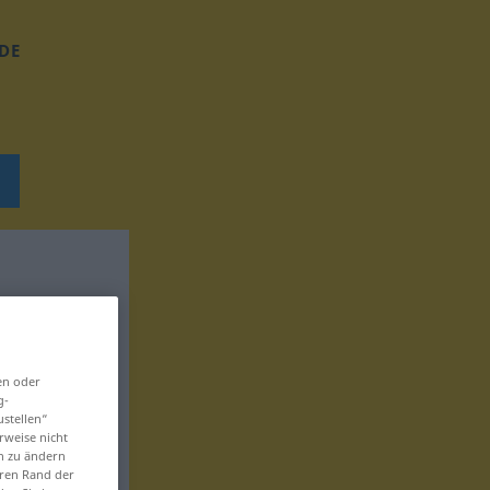
DE
en oder
g-
ustellen“
rweise nicht
en zu ändern
eren Rand der