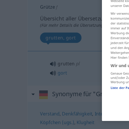
Webseite kli
unserer Dat
Grütze
f
Wir verwend
Übersicht aller Übersetzungen
kommunizier
der statist
(Für mehr Details die Übersetzung anklicken/an
immer auf I
Werbung die
grutten, gort
Einverständ
jederzeit f
und den Anp
Weitergehen
Hier finden
grutten
pl
Wir und 
gort
Genaue Geol
und/oder Zu
Werbung und
Liste der P
Synonyme für "Grütze"
Verstand
,
Denkfähigkeit
,
Intelligenz
,
Grip
Köpfchen (ugs.)
,
Klugheit