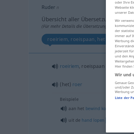
oder Ihre E
Ruder
n
Webseite kli
unserer Dat
Übersicht aller Übersetzungen
Wir verwend
(Für mehr Details die Übersetzung anklicken/an
kommunizier
der statist
immer auf I
roeiriem, roeispaan, het roer
Werbung die
Einverständ
jederzeit f
und den Anp
Weitergehen
roeiriem
, roeispaan
Hier finden
Wir und 
Genaue Geol
(het)
roer
und/oder Zu
Werbung und
Liste der P
Beispiele
aan het
bewind
komen
FIG
uit de
hand
lopen
FIG