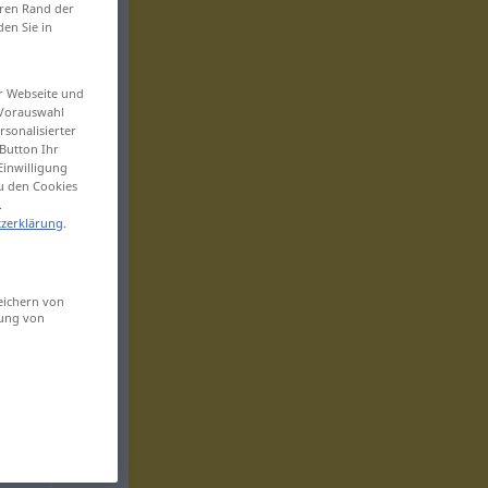
eren Rand der
den Sie in
er Webseite und
 Vorauswahl
sonalisierter
Button Ihr
Einwilligung
zu den Cookies
.
zerklärung
.
eichern von
sung von