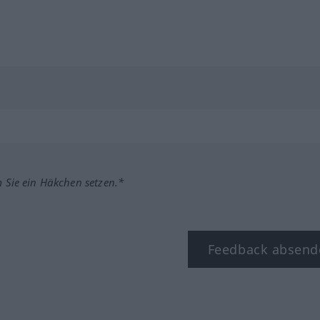
m Sie ein Häkchen setzen.*
Feedback absend