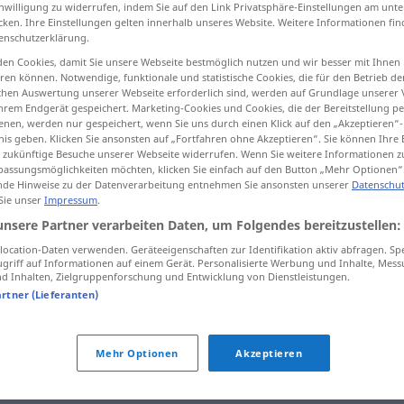
inwilligung zu widerrufen, indem Sie auf den Link Privatsphäre-Einstellungen am unt
cken. Ihre Einstellungen gelten innerhalb unseres Website. Weitere Informationen fin
enschutzerklärung.
en Cookies, damit Sie unsere Webseite bestmöglich nutzen und wir besser mit Ihnen
tippen)
en können. Notwendige, funktionale und statistische Cookies, die für den Betrieb d
ischen Auswertung unserer Webseite erforderlich sind, werden auf Grundlage unserer
hrem Endgerät gespeichert. Marketing-Cookies und Cookies, die der Bereitstellung per
nen, werden nur gespeichert, wenn Sie uns durch einen Klick auf den „Akzeptieren“-
nis geben. Klicken Sie ansonsten auf „Fortfahren ohne Akzeptieren“. Sie können Ihre 
ür zukünftige Besuche unserer Webseite widerrufen. Wenn Sie weitere Informationen 
assungsmöglichkeiten möchten, klicken Sie einfach auf den Button „Mehr Optionen“
de Hinweise zu der Datenverarbeitung entnehmen Sie ansonsten unserer
Datenschut
Ruder
 Sie unser
Impressum
.
unsere Partner verarbeiten Daten, um Folgendes bereitzustellen:
ocation-Daten verwenden. Geräteeigenschaften zur Identifikation aktiv abfragen. Sp
Ruder
Steuer
griff auf Informationen auf einem Gerät. Personalisierte Werbung und Inhalte, Mes
 Inhalten, Zielgruppenforschung und Entwicklung von Dienstleistungen.
artner (Lieferanten)
ans
Ruder
kommen
FIG
Mehr Optionen
Akzeptieren
aus dem Ruder
laufen
FIG