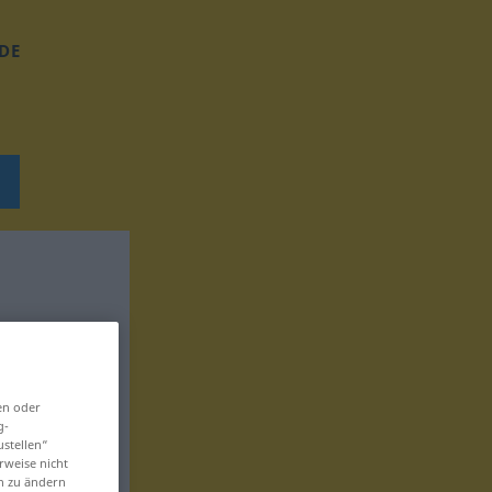
DE
en oder
g-
ustellen“
rweise nicht
en zu ändern