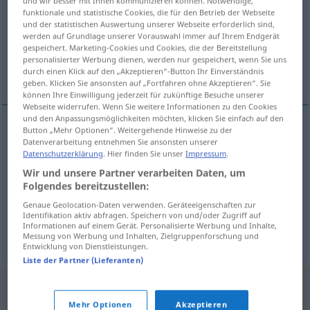
und wir besser mit Ihnen kommunizieren können. Notwendige,
funktionale und statistische Cookies, die für den Betrieb der Webseite
Übersicht aller Übersetzungen
und der statistischen Auswertung unserer Webseite erforderlich sind,
werden auf Grundlage unserer Vorauswahl immer auf Ihrem Endgerät
(Für mehr Details die Übersetzung anklicken/antippen)
gespeichert. Marketing-Cookies und Cookies, die der Bereitstellung
personalisierter Werbung dienen, werden nur gespeichert, wenn Sie uns
Regime, Regierung, Regiment
durch einen Klick auf den „Akzeptieren“-Button Ihr Einverständnis
geben. Klicken Sie ansonsten auf „Fortfahren ohne Akzeptieren“. Sie
können Ihre Einwilligung jederzeit für zukünftige Besuche unserer
Webseite widerrufen. Wenn Sie weitere Informationen zu den Cookies
und den Anpassungsmöglichkeiten möchten, klicken Sie einfach auf den
Button „Mehr Optionen“. Weitergehende Hinweise zu der
Datenverarbeitung entnehmen Sie ansonsten unserer
Regime
n
bewind
Datenschutzerklärung
. Hier finden Sie unser
Impressum
.
Wir und unsere Partner verarbeiten Daten, um
Regierung
f
bewind
Folgendes bereitzustellen:
Genaue Geolocation-Daten verwenden. Geräteeigenschaften zur
Regiment
n
bewind
Identifikation aktiv abfragen. Speichern von und/oder Zugriff auf
Informationen auf einem Gerät. Personalisierte Werbung und Inhalte,
Messung von Werbung und Inhalten, Zielgruppenforschung und
Entwicklung von Dienstleistungen.
Liste der Partner (Lieferanten)
Mehr Optionen
Akzeptieren