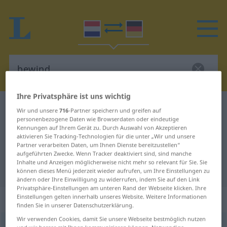
Ihre Privatsphäre ist uns wichtig
Niederländisch-Deutsch Wörterbuch
bewind
Wir und unsere
716
-Partner speichern und greifen auf
personenbezogene Daten wie Browserdaten oder eindeutige
Niederländisch-Deutsch
Kennungen auf Ihrem Gerät zu. Durch Auswahl von Akzeptieren
aktivieren Sie Tracking-Technologien für die unter „Wir und unsere
Übersetzung für "bewind"
Partner verarbeiten Daten, um Ihnen Dienste bereitzustellen“
aufgeführten Zwecke. Wenn Tracker deaktiviert sind, sind manche
Inhalte und Anzeigen möglicherweise nicht mehr so relevant für Sie. Sie
"bewind" Deutsch Übersetzung
können dieses Menü jederzeit wieder aufrufen, um Ihre Einstellungen zu
ändern oder Ihre Einwilligung zu widerrufen, indem Sie auf den Link
Privatsphäre-Einstellungen am unteren Rand der Webseite klicken. Ihre
„bewind“
: onzijdig
Einstellungen gelten innerhalb unseres Website. Weitere Informationen
finden Sie in unserer Datenschutzerklärung.
Wir verwenden Cookies, damit Sie unsere Webseite bestmöglich nutzen
bewind
n