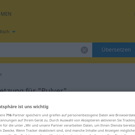
HMEN
disch
Übersetzen
er
etzung für "Pulver"
etzung
atsphäre ist uns wichtig
sere
716
-Partner speichern und greifen auf personenbezogene Daten wie Browserdat
Kennungen auf Ihrem Gerät zu. Durch Auswahl von Akzeptieren aktivieren Sie Trackin
n für die unter „Wir und unsere Partner verarbeiten Daten, um Ihnen Dienste bereitz
n Zwecke. Wenn Tracker deaktiviert sind, sind manche Inhalte und Anzeigen mögliche