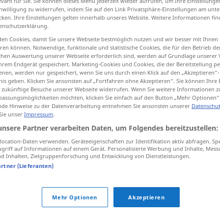
evant für Sie. Sie können dieses Menü jederzeit wieder aufrufen, um Ihre Einstellung
inwilligung zu widerrufen, indem Sie auf den Link Privatsphäre-Einstellungen am unt
cken. Ihre Einstellungen gelten innerhalb unseres Website. Weitere Informationen fin
enschutzerklärung.
en Cookies, damit Sie unsere Webseite bestmöglich nutzen und wir besser mit Ihnen
tippen)
en können. Notwendige, funktionale und statistische Cookies, die für den Betrieb d
ischen Auswertung unserer Webseite erforderlich sind, werden auf Grundlage unserer
hrem Endgerät gespeichert. Marketing-Cookies und Cookies, die der Bereitstellung per
nen, werden nur gespeichert, wenn Sie uns durch einen Klick auf den „Akzeptieren“-
nis geben. Klicken Sie ansonsten auf „Fortfahren ohne Akzeptieren“. Sie können Ihre 
ür zukünftige Besuche unserer Webseite widerrufen. Wenn Sie weitere Informationen 
assungsmöglichkeiten möchten, klicken Sie einfach auf den Button „Mehr Optionen“
de Hinweise zu der Datenverarbeitung entnehmen Sie ansonsten unserer
Datenschut
Pulver
 Sie unser
Impressum
.
unsere Partner verarbeiten Daten, um Folgendes bereitzustellen:
Pulver
MIL
ocation-Daten verwenden. Geräteeigenschaften zur Identifikation aktiv abfragen. Sp
griff auf Informationen auf einem Gerät. Personalisierte Werbung und Inhalte, Mes
 Inhalten, Zielgruppenforschung und Entwicklung von Dienstleistungen.
artner (Lieferanten)
ebben
nicht
gerade
das Pulver
erfunden
haben
Mehr Optionen
Akzeptieren