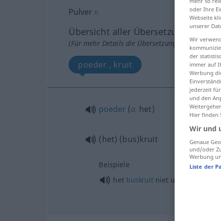
mehr so rel
oder Ihre E
Pulver
n
Webseite kli
unserer Dat
Übersicht aller Übersetzungen
Wir verwend
(Für mehr Details die Übersetzung anklicken/an
kommunizier
der statist
poeder , kruit
immer auf I
Werbung die
Einverständ
jederzeit f
und den Anp
Weitergehen
poeder
(
a.
het)
Hier finden
Wir und 
(het) (bus)kruit
Genaue Geol
und/oder Zu
Werbung und
Beispiele
Liste der P
het
buskruit
niet uitgevonden
h