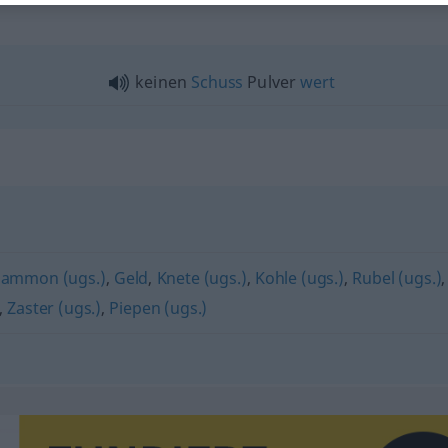
keinen
Schuss
Pulver
wert
ammon (ugs.)
,
Geld
,
Knete (ugs.)
,
Kohle (ugs.)
,
Rubel (ugs.)
,
,
Zaster (ugs.)
,
Piepen (ugs.)