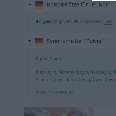
Beispielsätze für "Pulver"
geen
knip
voor de
neus
waard
UMG
Synonyme für "Pulver"
Puder
,
Staub
Kies (ugs.)
,
Moneten (ugs.)
,
Heu (ugs.)
,
M
Schotter (ugs.)
,
Moos (ugs.)
,
Asche (ugs.)
© OpenThesaurus.de