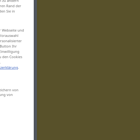
en zu ändern
eren Rand der
den Sie in
er Webseite und
 Vorauswahl
sonalisierter
Button Ihr
Einwilligung
zu den Cookies
.
zerklärung
.
eichern von
sung von