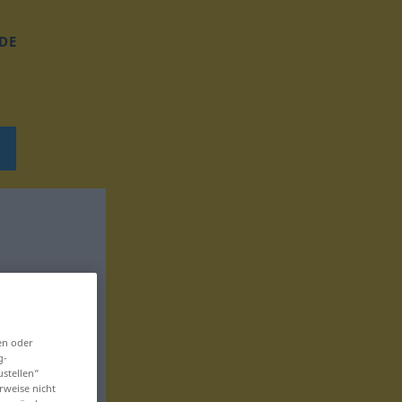
DE
en oder
g-
ustellen“
rweise nicht