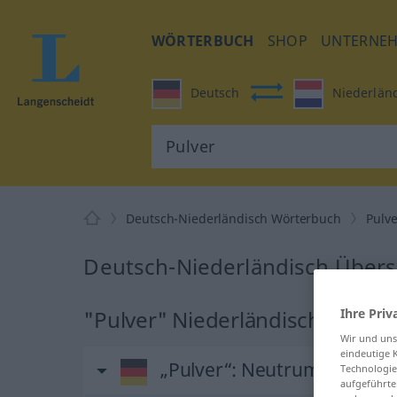
WÖRTERBUCH
SHOP
UNTERNE
Deutsch
Niederlän
Deutsch-Niederländisch Wörterbuch
Pulv
Deutsch-Niederländisch Übers
"Pulver" Niederländisch Übers
Ihre Priv
Wir und un
eindeutige 
„Pulver“
: Neutrum, sächlich
Technologie
aufgeführte