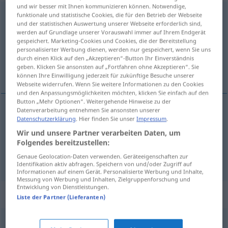
und wir besser mit Ihnen kommunizieren können. Notwendige,
Mammon
m
<
-s
;
keine Pluralform
>
funktionale und statistische Cookies, die für den Betrieb der Webseite
und der statistischen Auswertung unserer Webseite erforderlich sind,
werden auf Grundlage unserer Vorauswahl immer auf Ihrem Endgerät
Übersicht aller Übersetzungen
gespeichert. Marketing-Cookies und Cookies, die der Bereitstellung
(Für mehr Details die Übersetzung anklicken/antippen)
personalisierter Werbung dienen, werden nur gespeichert, wenn Sie uns
durch einen Klick auf den „Akzeptieren“-Button Ihr Einverständnis
geben. Klicken Sie ansonsten auf „Fortfahren ohne Akzeptieren“. Sie
het slijk der aarde
können Ihre Einwilligung jederzeit für zukünftige Besuche unserer
Webseite widerrufen. Wenn Sie weitere Informationen zu den Cookies
und den Anpassungsmöglichkeiten möchten, klicken Sie einfach auf den
Button „Mehr Optionen“. Weitergehende Hinweise zu der
Datenverarbeitung entnehmen Sie ansonsten unserer
Beispiele
Datenschutzerklärung
. Hier finden Sie unser
Impressum
.
der
schnöde
Mammon
Wir und unsere Partner verarbeiten Daten, um
Folgendes bereitzustellen:
het
slijk
der
aarde
Genaue Geolocation-Daten verwenden. Geräteeigenschaften zur
Identifikation aktiv abfragen. Speichern von und/oder Zugriff auf
Informationen auf einem Gerät. Personalisierte Werbung und Inhalte,
Messung von Werbung und Inhalten, Zielgruppenforschung und
Entwicklung von Dienstleistungen.
Synonyme für "Mammon"
Liste der Partner (Lieferanten)