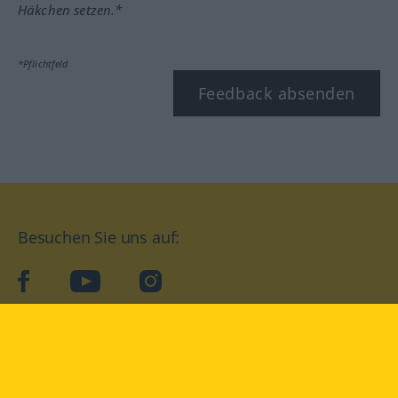
Häkchen setzen.*
*Pflichtfeld
Feedback absenden
Besuchen Sie uns auf:
facebook
YouTube
Instagram
Langenscheidt