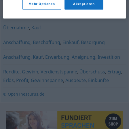
Mehr Optionen
Akzeptieren
Synonyme für "Erwerb"
Übernahme
,
Kauf
Anschaffung
,
Beschaffung
,
Einkauf
,
Besorgung
Anschaffung
,
Kauf
,
Erwerbung
,
Aneignung
,
Investition
Rendite
,
Gewinn
,
Verdienstspanne
,
Überschuss
,
Ertrag
,
Erlös
,
Profit
,
Gewinnspanne
,
Ausbeute
,
Einkünfte
© OpenThesaurus.de