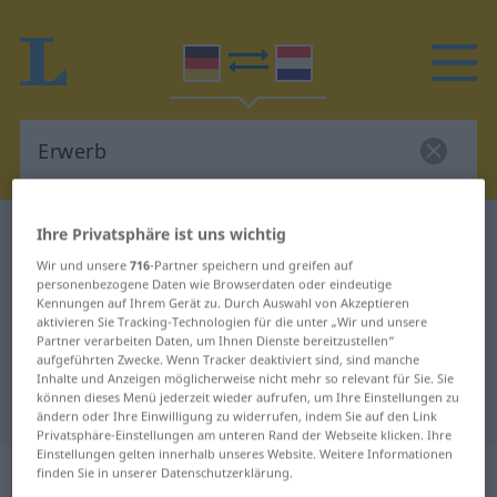
Ihre Privatsphäre ist uns wichtig
Deutsch-Niederländisch Wörterbuch
Erwerb
Deutsch-Niederländisch
Wir und unsere
716
-Partner speichern und greifen auf
personenbezogene Daten wie Browserdaten oder eindeutige
Übersetzung für "Erwerb"
Kennungen auf Ihrem Gerät zu. Durch Auswahl von Akzeptieren
aktivieren Sie Tracking-Technologien für die unter „Wir und unsere
Partner verarbeiten Daten, um Ihnen Dienste bereitzustellen“
aufgeführten Zwecke. Wenn Tracker deaktiviert sind, sind manche
"Erwerb" Niederländisch
Inhalte und Anzeigen möglicherweise nicht mehr so relevant für Sie. Sie
können dieses Menü jederzeit wieder aufrufen, um Ihre Einstellungen zu
Übersetzung
ändern oder Ihre Einwilligung zu widerrufen, indem Sie auf den Link
Privatsphäre-Einstellungen am unteren Rand der Webseite klicken. Ihre
Einstellungen gelten innerhalb unseres Website. Weitere Informationen
„Erwerb“
: Maskulinum, männlich
finden Sie in unserer Datenschutzerklärung.