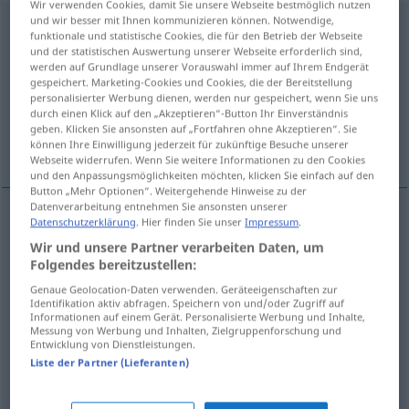
Wir verwenden Cookies, damit Sie unsere Webseite bestmöglich nutzen
und wir besser mit Ihnen kommunizieren können. Notwendige,
Erwerb
m
<
-(e)s
;
-e
>
funktionale und statistische Cookies, die für den Betrieb der Webseite
und der statistischen Auswertung unserer Webseite erforderlich sind,
Übersicht aller Übersetzungen
werden auf Grundlage unserer Vorauswahl immer auf Ihrem Endgerät
gespeichert. Marketing-Cookies und Cookies, die der Bereitstellung
(Für mehr Details die Übersetzung anklicken/antippen)
personalisierter Werbung dienen, werden nur gespeichert, wenn Sie uns
durch einen Klick auf den „Akzeptieren“-Button Ihr Einverständnis
verdienste, aankoop, broodwinning,
geben. Klicken Sie ansonsten auf „Fortfahren ohne Akzeptieren“. Sie
verwerven, verkrijgen
können Ihre Einwilligung jederzeit für zukünftige Besuche unserer
Webseite widerrufen. Wenn Sie weitere Informationen zu den Cookies
und den Anpassungsmöglichkeiten möchten, klicken Sie einfach auf den
Button „Mehr Optionen“. Weitergehende Hinweise zu der
Datenverarbeitung entnehmen Sie ansonsten unserer
Datenschutzerklärung
. Hier finden Sie unser
Impressum
.
(het)
verwerven
, (het)
verkrijgen
Erwerb
Wir und unsere Partner verarbeiten Daten, um
Folgendes bereitzustellen:
verdienste
Erwerb
Genaue Geolocation-Daten verwenden. Geräteeigenschaften zur
Identifikation aktiv abfragen. Speichern von und/oder Zugriff auf
Informationen auf einem Gerät. Personalisierte Werbung und Inhalte,
aankoop
Erwerb
Kauf
Messung von Werbung und Inhalten, Zielgruppenforschung und
Entwicklung von Dienstleistungen.
Liste der Partner (Lieferanten)
broodwinning
Erwerb
Broterwerb