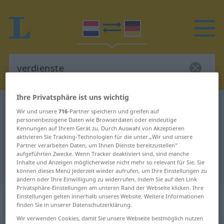
Ihre Privatsphäre ist uns wichtig
Niederländisch-Deutsch Wörterbuch
verdienste
Wir und unsere
716
-Partner speichern und greifen auf
Niederländisch-Deutsch
personenbezogene Daten wie Browserdaten oder eindeutige
Kennungen auf Ihrem Gerät zu. Durch Auswahl von Akzeptieren
Übersetzung für "verdienste"
aktivieren Sie Tracking-Technologien für die unter „Wir und unsere
Partner verarbeiten Daten, um Ihnen Dienste bereitzustellen“
aufgeführten Zwecke. Wenn Tracker deaktiviert sind, sind manche
Inhalte und Anzeigen möglicherweise nicht mehr so relevant für Sie. Sie
"verdienste" Deutsch Übersetzung
können dieses Menü jederzeit wieder aufrufen, um Ihre Einstellungen zu
ändern oder Ihre Einwilligung zu widerrufen, indem Sie auf den Link
Privatsphäre-Einstellungen am unteren Rand der Webseite klicken. Ihre
„verdienste“
: zelfstandig
Einstellungen gelten innerhalb unseres Website. Weitere Informationen
finden Sie in unserer Datenschutzerklärung.
naamwoord
Wir verwenden Cookies, damit Sie unsere Webseite bestmöglich nutzen