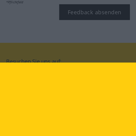
*Pflichtfeld
Feedback absenden
Besuchen Sie uns auf:
facebook
YouTube
Instagram
Langenscheidt
NUTZUNGSBEDINGUNGEN