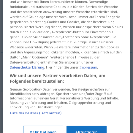
und wir besser mit Ihnen kommunizieren können. Notwendige,
verdienste
funktionale und statistische Cookies, die für den Betrieb der Webseite
subst
und der statistischen Auswertung unserer Webseite erforderlich sind,
werden auf Grundlage unserer Vorauswahl immer auf Ihrem Endgerät
Übersicht aller Übersetzungen
gespeichert. Marketing-Cookies und Cookies, die der Bereitstellung
(Für mehr Details die Übersetzung anklicken/antippen)
personalisierter Werbung dienen, werden nur gespeichert, wenn Sie uns
durch einen Klick auf den „Akzeptieren“-Button Ihr Einverständnis
geben. Klicken Sie ansonsten auf „Fortfahren ohne Akzeptieren“. Sie
Verdienst
können Ihre Einwilligung jederzeit für zukünftige Besuche unserer
Webseite widerrufen. Wenn Sie weitere Informationen zu den Cookies
und den Anpassungsmöglichkeiten möchten, klicken Sie einfach auf den
Button „Mehr Optionen“. Weitergehende Hinweise zu der
Datenverarbeitung entnehmen Sie ansonsten unserer
Datenschutzerklärung
. Hier finden Sie unser
Impressum
.
Verdienst
m
u.
n
verdienste
FIG
Wir und unsere Partner verarbeiten Daten, um
Folgendes bereitzustellen:
Genaue Geolocation-Daten verwenden. Geräteeigenschaften zur
Identifikation aktiv abfragen. Speichern von und/oder Zugriff auf
Informationen auf einem Gerät. Personalisierte Werbung und Inhalte,
Beispielsätze für "verdienste"
Messung von Werbung und Inhalten, Zielgruppenforschung und
Entwicklung von Dienstleistungen.
Liste der Partner (Lieferanten)
op iemands verdienste
afdingen
jemandes
Verdienst
schmälern
Mehr Optionen
Akzeptieren