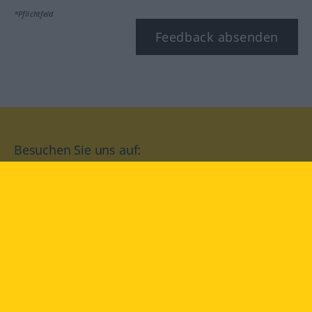
*Pflichtfeld
Feedback absenden
Besuchen Sie uns auf:
facebook
YouTube
Instagram
Langenscheidt
NUTZUNGSBEDINGUNGEN