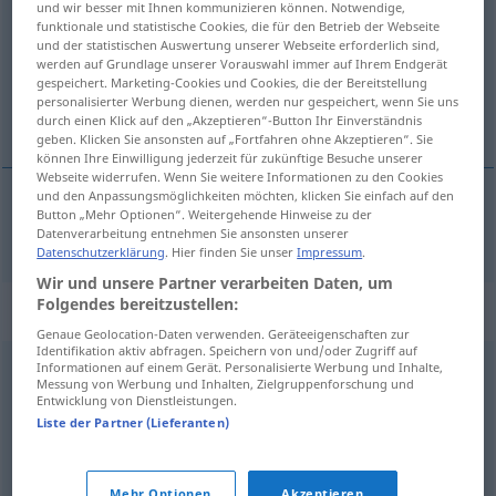
und wir besser mit Ihnen kommunizieren können. Notwendige,
funktionale und statistische Cookies, die für den Betrieb der Webseite
Übersicht aller Übersetzungen
und der statistischen Auswertung unserer Webseite erforderlich sind,
werden auf Grundlage unserer Vorauswahl immer auf Ihrem Endgerät
(Für mehr Details die Übersetzung anklicken/antippen)
gespeichert. Marketing-Cookies und Cookies, die der Bereitstellung
personalisierter Werbung dienen, werden nur gespeichert, wenn Sie uns
opbrengst
durch einen Klick auf den „Akzeptieren“-Button Ihr Einverständnis
geben. Klicken Sie ansonsten auf „Fortfahren ohne Akzeptieren“. Sie
können Ihre Einwilligung jederzeit für zukünftige Besuche unserer
Webseite widerrufen. Wenn Sie weitere Informationen zu den Cookies
und den Anpassungsmöglichkeiten möchten, klicken Sie einfach auf den
Button „Mehr Optionen“. Weitergehende Hinweise zu der
opbrengst
Erlös
Datenverarbeitung entnehmen Sie ansonsten unserer
Datenschutzerklärung
. Hier finden Sie unser
Impressum
.
Wir und unsere Partner verarbeiten Daten, um
Folgendes bereitzustellen:
Synonyme für "Erlös"
Genaue Geolocation-Daten verwenden. Geräteeigenschaften zur
Identifikation aktiv abfragen. Speichern von und/oder Zugriff auf
Informationen auf einem Gerät. Personalisierte Werbung und Inhalte,
Umsatz
Messung von Werbung und Inhalten, Zielgruppenforschung und
Entwicklung von Dienstleistungen.
Liste der Partner (Lieferanten)
Rendite
,
Erwerb
,
Gewinn
,
Verdienstspanne
,
Überschuss
,
Ertrag
,
Profit
,
Gewinnspanne
,
Ausbeute
,
Einkünfte
Mehr Optionen
Akzeptieren