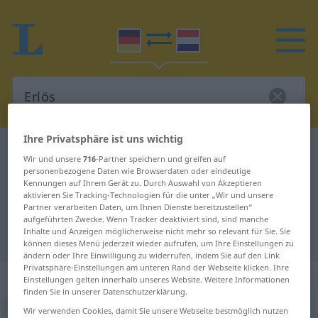
Ihre Privatsphäre ist uns wichtig
Deutsch-Niederländisch Wörterbuch
Erlös
Wir und unsere
716
-Partner speichern und greifen auf
Deutsch-Niederländisch
personenbezogene Daten wie Browserdaten oder eindeutige
Kennungen auf Ihrem Gerät zu. Durch Auswahl von Akzeptieren
Übersetzung für "Erlös"
aktivieren Sie Tracking-Technologien für die unter „Wir und unsere
Partner verarbeiten Daten, um Ihnen Dienste bereitzustellen“
aufgeführten Zwecke. Wenn Tracker deaktiviert sind, sind manche
Inhalte und Anzeigen möglicherweise nicht mehr so relevant für Sie. Sie
"Erlös" Niederländisch Übersetzung
können dieses Menü jederzeit wieder aufrufen, um Ihre Einstellungen zu
ändern oder Ihre Einwilligung zu widerrufen, indem Sie auf den Link
Privatsphäre-Einstellungen am unteren Rand der Webseite klicken. Ihre
„Erlös“
: Maskulinum, männlich
Einstellungen gelten innerhalb unseres Website. Weitere Informationen
finden Sie in unserer Datenschutzerklärung.
Wir verwenden Cookies, damit Sie unsere Webseite bestmöglich nutzen
Erlös
m
<
-es
;
-e
>