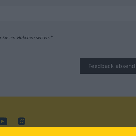
m Sie ein Häkchen setzen.*
Feedback absend
ook
YouTube
Instagram