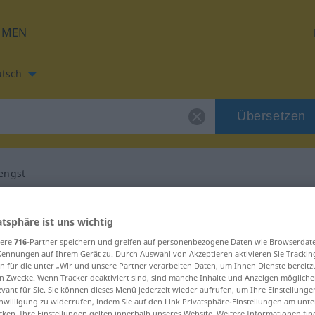
HMEN
tsch
Übersetzen
engst
etzung für "opbrengst"
atsphäre ist uns wichtig
sere
716
-Partner speichern und greifen auf personenbezogene Daten wie Browserdat
zung
Kennungen auf Ihrem Gerät zu. Durch Auswahl von Akzeptieren aktivieren Sie Trackin
n für die unter „Wir und unsere Partner verarbeiten Daten, um Ihnen Dienste bereitz
n Zwecke. Wenn Tracker deaktiviert sind, sind manche Inhalte und Anzeigen mögliche
 naamwoord
evant für Sie. Sie können dieses Menü jederzeit wieder aufrufen, um Ihre Einstellung
inwilligung zu widerrufen, indem Sie auf den Link Privatsphäre-Einstellungen am unt
cken. Ihre Einstellungen gelten innerhalb unseres Website. Weitere Informationen fin