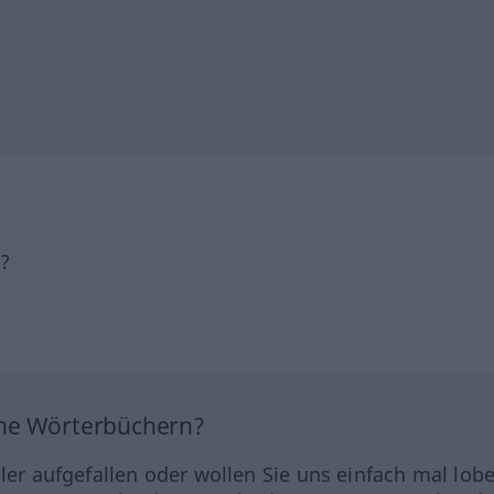
h?
ine Wörterbüchern?
hler aufgefallen oder wollen Sie uns einfach mal lob