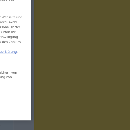
er Webseite und
 Vorauswahl
sonalisierter
Button Ihr
Einwilligung
zu den Cookies
.
zerklärung
.
eichern von
sung von