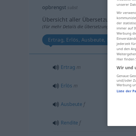
unserer Dat
opbrengst
subst
Wir verwend
kommunizier
Übersicht aller Übersetzungen
der statist
(Für mehr Details die Übersetzung anklicken/an
immer auf I
Werbung die
Einverständ
Ertrag, Erlös, Ausbeute, Rendite
jederzeit f
und den Anp
Weitergehen
Hier finden
Ertrag
m
Wir und 
Genaue Geol
und/oder Zu
Erlös
m
Werbung und
Liste der P
Ausbeute
f
Rendite
f