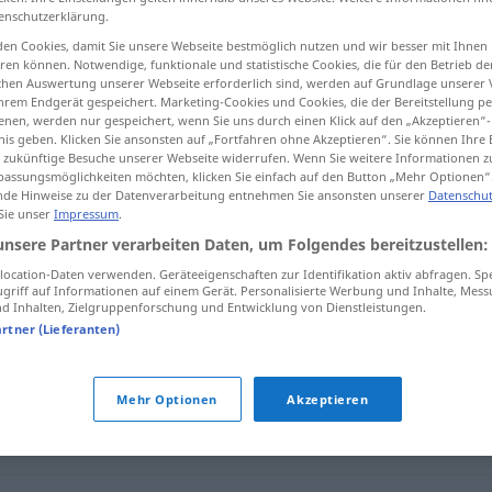
enschutzerklärung.
en Cookies, damit Sie unsere Webseite bestmöglich nutzen und wir besser mit Ihnen
en können. Notwendige, funktionale und statistische Cookies, die für den Betrieb d
ischen Auswertung unserer Webseite erforderlich sind, werden auf Grundlage unserer
tippen)
hrem Endgerät gespeichert. Marketing-Cookies und Cookies, die der Bereitstellung per
nen, werden nur gespeichert, wenn Sie uns durch einen Klick auf den „Akzeptieren“-
nis geben. Klicken Sie ansonsten auf „Fortfahren ohne Akzeptieren“. Sie können Ihre 
ür zukünftige Besuche unserer Webseite widerrufen. Wenn Sie weitere Informationen 
assungsmöglichkeiten möchten, klicken Sie einfach auf den Button „Mehr Optionen“
de Hinweise zu der Datenverarbeitung entnehmen Sie ansonsten unserer
Datenschut
 Sie unser
Impressum
.
opbrengst
unsere Partner verarbeiten Daten, um Folgendes bereitzustellen:
ocation-Daten verwenden. Geräteeigenschaften zur Identifikation aktiv abfragen. Sp
griff auf Informationen auf einem Gerät. Personalisierte Werbung und Inhalte, Mes
opbrengst
 Inhalten, Zielgruppenforschung und Entwicklung von Dienstleistungen.
artner (Lieferanten)
opbrengst
Mehr Optionen
Akzeptieren
opbrengst