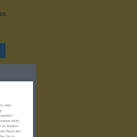
DE
en oder
g-
ustellen“
rweise nicht
en zu ändern
eren Rand der
den Sie in