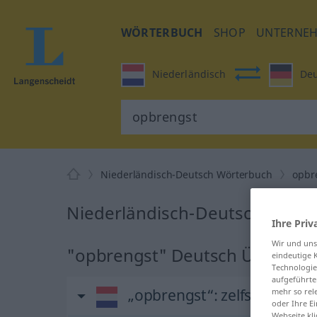
WÖRTERBUCH
SHOP
UNTERNE
Niederländisch
Deu
Niederländisch-Deutsch Wörterbuch
opbr
Niederländisch-Deutsch Übers
Ihre Priv
Wir und un
"opbrengst" Deutsch Überset
eindeutige 
Technologie
aufgeführte
„opbrengst“
: zelfstandig
mehr so rel
oder Ihre E
Webseite kli