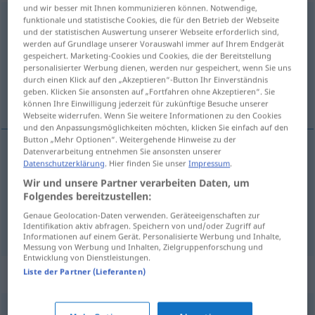
und wir besser mit Ihnen kommunizieren können. Notwendige,
Übernahme
funktionale und statistische Cookies, die für den Betrieb der Webseite
f
und der statistischen Auswertung unserer Webseite erforderlich sind,
werden auf Grundlage unserer Vorauswahl immer auf Ihrem Endgerät
Übersicht aller Übersetzungen
gespeichert. Marketing-Cookies und Cookies, die der Bereitstellung
(Für mehr Details die Übersetzung anklicken/antippen)
personalisierter Werbung dienen, werden nur gespeichert, wenn Sie uns
durch einen Klick auf den „Akzeptieren“-Button Ihr Einverständnis
geben. Klicken Sie ansonsten auf „Fortfahren ohne Akzeptieren“. Sie
overname, aanvaarding
können Ihre Einwilligung jederzeit für zukünftige Besuche unserer
Webseite widerrufen. Wenn Sie weitere Informationen zu den Cookies
und den Anpassungsmöglichkeiten möchten, klicken Sie einfach auf den
Button „Mehr Optionen“. Weitergehende Hinweise zu der
Datenverarbeitung entnehmen Sie ansonsten unserer
Datenschutzerklärung
. Hier finden Sie unser
Impressum
.
overname
Übernahme
Wir und unsere Partner verarbeiten Daten, um
Folgendes bereitzustellen:
aanvaarding
Übernahme
Genaue Geolocation-Daten verwenden. Geräteeigenschaften zur
Identifikation aktiv abfragen. Speichern von und/oder Zugriff auf
Informationen auf einem Gerät. Personalisierte Werbung und Inhalte,
Messung von Werbung und Inhalten, Zielgruppenforschung und
Entwicklung von Dienstleistungen.
Synonyme für "Übernahme"
Liste der Partner (Lieferanten)