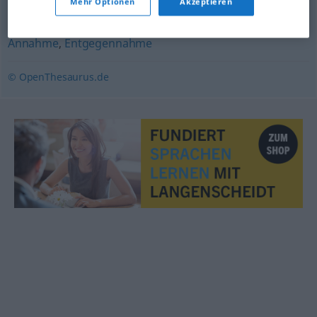
Mehr Optionen
Akzeptieren
Kauf
,
Erwerb
Annahme
,
Entgegennahme
© OpenThesaurus.de