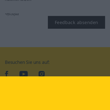
*Pflichtfeld
Feedback absenden
Besuchen Sie uns auf:
facebook
YouTube
Instagram
Langenscheidt