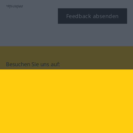
*Pflichtfeld
Feedback absenden
Besuchen Sie uns auf:
facebook
YouTube
Instagram
Langenscheidt
NUTZUNGSBEDINGUNGEN