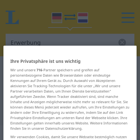
Ihre Privatsphäre ist uns wichtig
Deutsch-Niederländisch Wörterbuch
Erwerbung
Wir und unsere
716
-Partner speichern und greifen auf
Deutsch-Niederländisch
personenbezogene Daten wie Browserdaten oder eindeutige
Kennungen auf Ihrem Gerät zu. Durch Auswahl von Akzeptieren
Übersetzung für "Erwerbung"
aktivieren Sie Tracking-Technologien für die unter „Wir und unsere
Partner verarbeiten Daten, um Ihnen Dienste bereitzustellen“
aufgeführten Zwecke. Wenn Tracker deaktiviert sind, sind manche
Inhalte und Anzeigen möglicherweise nicht mehr so relevant für Sie. Sie
"Erwerbung" Niederländisch
können dieses Menü jederzeit wieder aufrufen, um Ihre Einstellungen zu
ändern oder Ihre Einwilligung zu widerrufen, indem Sie auf den Link
Übersetzung
Privatsphäre-Einstellungen am unteren Rand der Webseite klicken. Ihre
Einstellungen gelten innerhalb unseres Website. Weitere Informationen
finden Sie in unserer Datenschutzerklärung.
„Erwerbung“
: Femininum, weiblich
Wir verwenden Cookies, damit Sie unsere Webseite bestmöglich nutzen