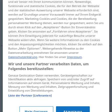
und wir besser mit Ihnen kommunizieren können. Notwendige,
funktionale und statistische Cookies, die für den Betrieb der Webseite
Erwerbung
f
und der statistischen Auswertung unserer Webseite erforderlich sind,
werden auf Grundlage unserer Vorauswahl immer auf Ihrem Endgerät
Übersicht aller Übersetzungen
gespeichert. Marketing-Cookies und Cookies, die der Bereitstellung
(Für mehr Details die Übersetzung anklicken/antippen)
personalisierter Werbung dienen, werden nur gespeichert, wenn Sie uns
durch einen Klick auf den „Akzeptieren“-Button Ihr Einverständnis
geben. Klicken Sie ansonsten auf „Fortfahren ohne Akzeptieren“. Sie
aanwinst
können Ihre Einwilligung jederzeit für zukünftige Besuche unserer
Webseite widerrufen. Wenn Sie weitere Informationen zu den Cookies
und den Anpassungsmöglichkeiten möchten, klicken Sie einfach auf den
Button „Mehr Optionen“. Weitergehende Hinweise zu der
Datenverarbeitung entnehmen Sie ansonsten unserer
Datenschutzerklärung
. Hier finden Sie unser
Impressum
.
aanwinst
Erwerbung
Erworbenes
Wir und unsere Partner verarbeiten Daten, um
Folgendes bereitzustellen:
Genaue Geolocation-Daten verwenden. Geräteeigenschaften zur
Synonyme für "Erwerbung"
Identifikation aktiv abfragen. Speichern von und/oder Zugriff auf
Informationen auf einem Gerät. Personalisierte Werbung und Inhalte,
Messung von Werbung und Inhalten, Zielgruppenforschung und
Entwicklung von Dienstleistungen.
Zugang
Liste der Partner (Lieferanten)
Anschaffung
,
Kauf
,
Aneignung
,
Erwerb
,
Investition
Mehr Optionen
Akzeptieren