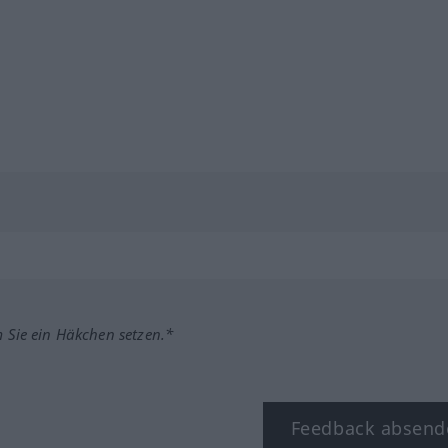
m Sie ein Häkchen setzen.*
Feedback absend