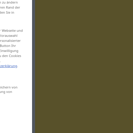
en zu ändern
eren Rand der
den Sie in
er Webseite und
 Vorauswahl
sonalisierter
Button Ihr
Einwilligung
zu den Cookies
.
zerklärung
.
eichern von
sung von