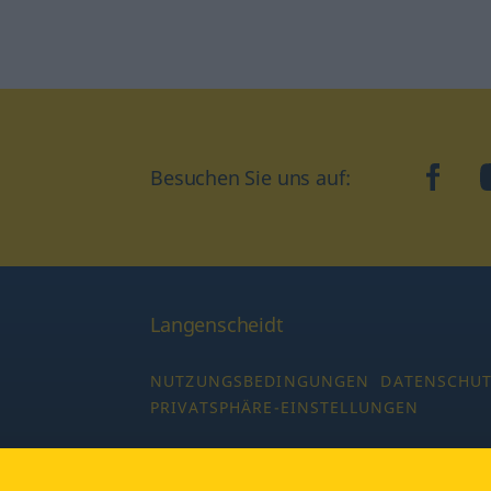
Besuchen Sie uns auf:
faceb
Langenscheidt
NUTZUNGSBEDINGUNGEN
DATENSCHU
PRIVATSPHÄRE-EINSTELLUNGEN
Copyright © 2026 PONS Langenscheidt GmbH,