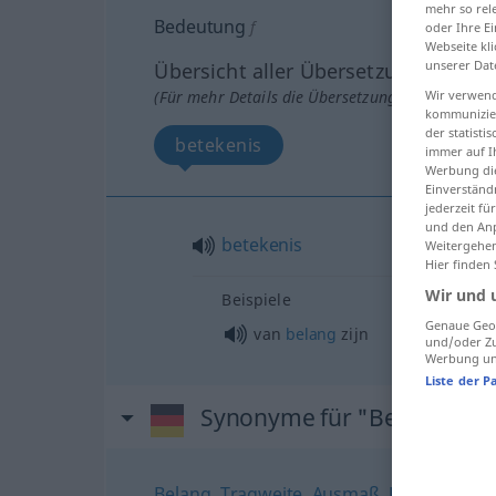
mehr so rel
Bedeutung
f
oder Ihre E
Webseite kli
unserer Dat
Übersicht aller Übersetzungen
Wir verwend
(Für mehr Details die Übersetzung anklicken/an
kommunizier
der statist
betekenis
immer auf I
Werbung die
Einverständ
jederzeit f
und den Anp
betekenis
Weitergehen
Hier finden
Wir und 
Beispiele
Genaue Geol
van
belang
zijn
und/oder Zu
Werbung und
Liste der P
Synonyme für "Bedeutung
Belang
,
Tragweite
,
Ausmaß
,
Dimension
,
R