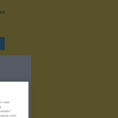
DE
en oder
g-
ustellen“
rweise nicht