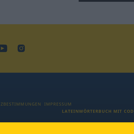
ook
YouTube
Instagram
TZBESTIMMUNGEN
IMPRESSUM
LATEINWÖRTERBUCH MIT COD
 Alle Rechte vorbehalten.