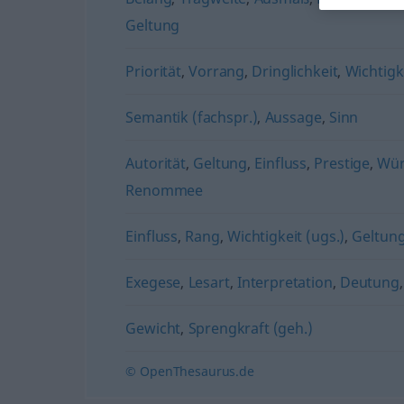
Geltung
Priorität
,
Vorrang
,
Dringlichkeit
,
Wichtigk
Semantik (fachspr.)
,
Aussage
,
Sinn
Autorität
,
Geltung
,
Einfluss
,
Prestige
,
Wür
Renommee
Einfluss
,
Rang
,
Wichtigkeit (ugs.)
,
Geltun
Exegese
,
Lesart
,
Interpretation
,
Deutung
Gewicht
,
Sprengkraft (geh.)
© OpenThesaurus.de