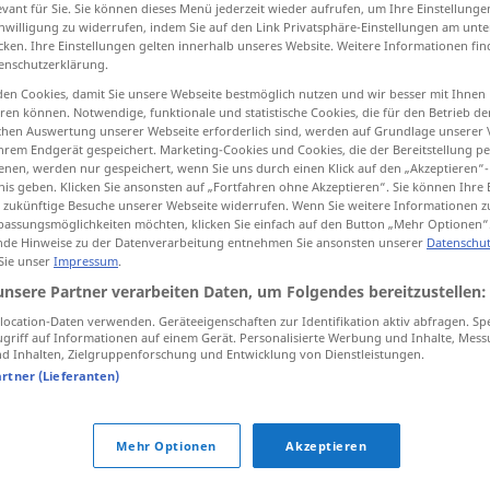
evant für Sie. Sie können dieses Menü jederzeit wieder aufrufen, um Ihre Einstellung
inwilligung zu widerrufen, indem Sie auf den Link Privatsphäre-Einstellungen am unt
cken. Ihre Einstellungen gelten innerhalb unseres Website. Weitere Informationen fin
enschutzerklärung.
en Cookies, damit Sie unsere Webseite bestmöglich nutzen und wir besser mit Ihnen
tippen)
en können. Notwendige, funktionale und statistische Cookies, die für den Betrieb d
ischen Auswertung unserer Webseite erforderlich sind, werden auf Grundlage unserer
hrem Endgerät gespeichert. Marketing-Cookies und Cookies, die der Bereitstellung per
nen, werden nur gespeichert, wenn Sie uns durch einen Klick auf den „Akzeptieren“-
nis geben. Klicken Sie ansonsten auf „Fortfahren ohne Akzeptieren“. Sie können Ihre 
ür zukünftige Besuche unserer Webseite widerrufen. Wenn Sie weitere Informationen 
assungsmöglichkeiten möchten, klicken Sie einfach auf den Button „Mehr Optionen“
Bedeutung
de Hinweise zu der Datenverarbeitung entnehmen Sie ansonsten unserer
Datenschut
 Sie unser
Impressum
.
unsere Partner verarbeiten Daten, um Folgendes bereitzustellen:
ocation-Daten verwenden. Geräteeigenschaften zur Identifikation aktiv abfragen. Sp
von Bedeutung
sein
griff auf Informationen auf einem Gerät. Personalisierte Werbung und Inhalte, Mes
 Inhalten, Zielgruppenforschung und Entwicklung von Dienstleistungen.
artner (Lieferanten)
"
Mehr Optionen
Akzeptieren
elevanz
,
Stellenwert
,
(Grad an) Interesse
,
Wichtigkeit
,