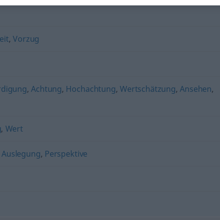
eit
,
Vorzug
digung
,
Achtung
,
Hochachtung
,
Wertschätzung
,
Ansehen
,
g
,
Wert
,
Auslegung
,
Perspektive