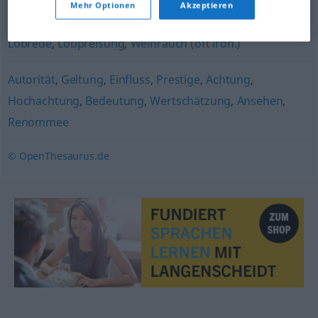
Lob
,
Anerkennung
Mehr Optionen
Akzeptieren
Lobrede
,
Lobpreisung
,
Weihrauch (oft iron.)
Autorität
,
Geltung
,
Einfluss
,
Prestige
,
Achtung
,
Hochachtung
,
Bedeutung
,
Wertschätzung
,
Ansehen
,
Renommee
© OpenThesaurus.de