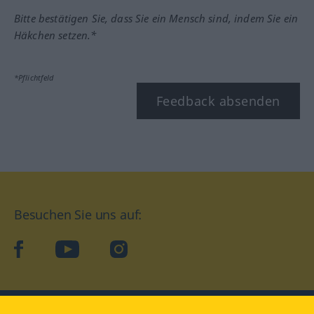
Bitte bestätigen Sie, dass Sie ein Mensch sind, indem Sie ein
Häkchen setzen.*
*Pflichtfeld
Feedback absenden
Besuchen Sie uns auf:
facebook
YouTube
Instagram