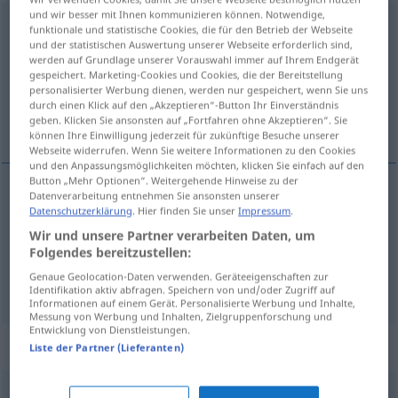
und wir besser mit Ihnen kommunizieren können. Notwendige,
Würdigung
f
funktionale und statistische Cookies, die für den Betrieb der Webseite
und der statistischen Auswertung unserer Webseite erforderlich sind,
Übersicht aller Übersetzungen
werden auf Grundlage unserer Vorauswahl immer auf Ihrem Endgerät
gespeichert. Marketing-Cookies und Cookies, die der Bereitstellung
(Für mehr Details die Übersetzung anklicken/antippen)
personalisierter Werbung dienen, werden nur gespeichert, wenn Sie uns
durch einen Klick auf den „Akzeptieren“-Button Ihr Einverständnis
waardering, appreciatie, beoordeling
geben. Klicken Sie ansonsten auf „Fortfahren ohne Akzeptieren“. Sie
können Ihre Einwilligung jederzeit für zukünftige Besuche unserer
Webseite widerrufen. Wenn Sie weitere Informationen zu den Cookies
und den Anpassungsmöglichkeiten möchten, klicken Sie einfach auf den
Button „Mehr Optionen“. Weitergehende Hinweise zu der
Datenverarbeitung entnehmen Sie ansonsten unserer
waardering
,
appreciatie
Würdigung
Datenschutzerklärung
. Hier finden Sie unser
Impressum
.
Wir und unsere Partner verarbeiten Daten, um
Folgendes bereitzustellen:
beoordeling
Würdigung
Beurteilung
Genaue Geolocation-Daten verwenden. Geräteeigenschaften zur
Identifikation aktiv abfragen. Speichern von und/oder Zugriff auf
Informationen auf einem Gerät. Personalisierte Werbung und Inhalte,
Messung von Werbung und Inhalten, Zielgruppenforschung und
Entwicklung von Dienstleistungen.
Synonyme für "Würdigung"
Liste der Partner (Lieferanten)