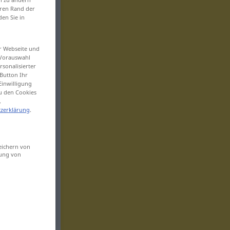
eren Rand der
den Sie in
er Webseite und
 Vorauswahl
sonalisierter
Button Ihr
Einwilligung
zu den Cookies
.
zerklärung
.
eichern von
sung von