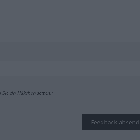
m Sie ein Häkchen setzen.*
Feedback absend