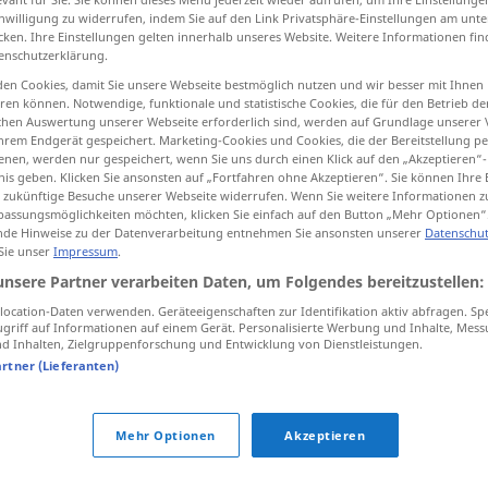
inwilligung zu widerrufen, indem Sie auf den Link Privatsphäre-Einstellungen am unt
cken. Ihre Einstellungen gelten innerhalb unseres Website. Weitere Informationen fin
enschutzerklärung.
en Cookies, damit Sie unsere Webseite bestmöglich nutzen und wir besser mit Ihnen
tippen)
en können. Notwendige, funktionale und statistische Cookies, die für den Betrieb d
ischen Auswertung unserer Webseite erforderlich sind, werden auf Grundlage unserer
hrem Endgerät gespeichert. Marketing-Cookies und Cookies, die der Bereitstellung per
nen, werden nur gespeichert, wenn Sie uns durch einen Klick auf den „Akzeptieren“-
nis geben. Klicken Sie ansonsten auf „Fortfahren ohne Akzeptieren“. Sie können Ihre 
ür zukünftige Besuche unserer Webseite widerrufen. Wenn Sie weitere Informationen 
assungsmöglichkeiten möchten, klicken Sie einfach auf den Button „Mehr Optionen“
de Hinweise zu der Datenverarbeitung entnehmen Sie ansonsten unserer
Datenschut
Anerkennung
 Sie unser
Impressum
.
unsere Partner verarbeiten Daten, um Folgendes bereitzustellen:
Anerkennung
Lob
ocation-Daten verwenden. Geräteeigenschaften zur Identifikation aktiv abfragen. Sp
griff auf Informationen auf einem Gerät. Personalisierte Werbung und Inhalte, Mes
 Inhalten, Zielgruppenforschung und Entwicklung von Dienstleistungen.
artner (Lieferanten)
in Anerkennung
(
GEN
)
Mehr Optionen
Akzeptieren