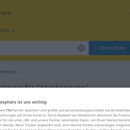
HMEN
disch
Übersetzen
kennung
setzung für "Anerkennung"
atsphäre ist uns wichtig
 Übersetzung
sere
716
-Partner speichern und greifen auf personenbezogene Daten wie Browserdat
Kennungen auf Ihrem Gerät zu. Durch Auswahl von Akzeptieren aktivieren Sie Trackin
, weiblich
n für die unter „Wir und unsere Partner verarbeiten Daten, um Ihnen Dienste bereitz
n Zwecke. Wenn Tracker deaktiviert sind, sind manche Inhalte und Anzeigen mögliche
evant für Sie. Sie können dieses Menü jederzeit wieder aufrufen, um Ihre Einstellung