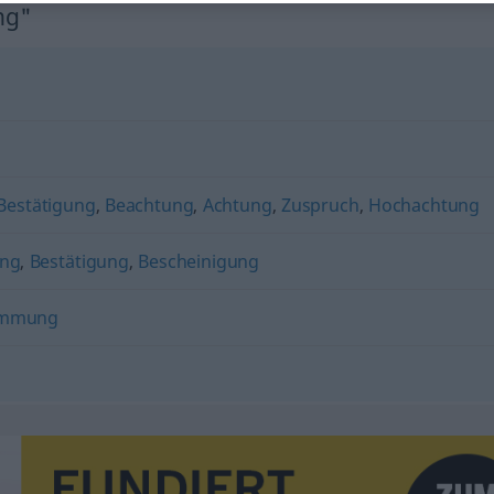
ng"
Bestätigung
,
Beachtung
,
Achtung
,
Zuspruch
,
Hochachtung
ung
,
Bestätigung
,
Bescheinigung
immung