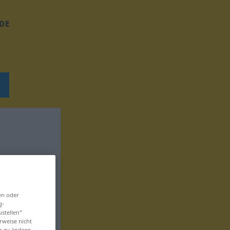
DE
en oder
g-
ustellen“
rweise nicht
en zu ändern