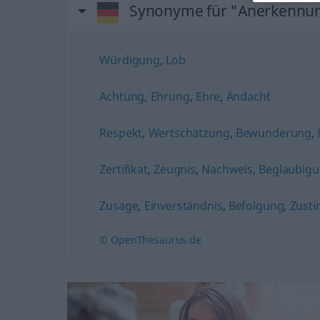
Synonyme für "Anerkennu
Würdigung
,
Lob
Achtung
,
Ehrung
,
Ehre
,
Andacht
Respekt
,
Wertschätzung
,
Bewunderung
,
Zertifikat
,
Zeugnis
,
Nachweis
,
Beglaubig
Zusage
,
Einverständnis
,
Befolgung
,
Zust
© OpenThesaurus.de