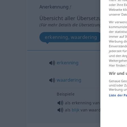
oder Ihre E
Anerkennung
f
Webseite kli
unserer Dat
Übersicht aller Übersetzungen
Wir verwend
(Für mehr Details die Übersetzung anklicken/an
kommunizier
der statist
erkenning, waardering
immer auf I
Werbung die
Einverständ
jederzeit f
und den Anp
Weitergehen
erkenning
Hier finden
Wir und 
waardering
Genaue Geol
und/oder Zu
Werbung und
Beispiele
Liste der P
als erkenning van
als
blijk
van waardering voor